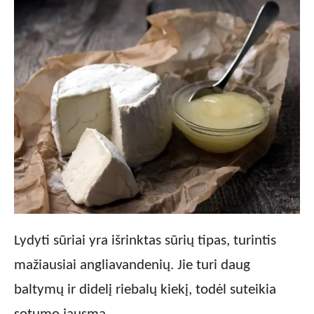
Lydyti sūriai yra išrinktas sūrių tipas, turintis
mažiausiai angliavandenių. Jie turi daug
baltymų ir didelį riebalų kiekį, todėl suteikia