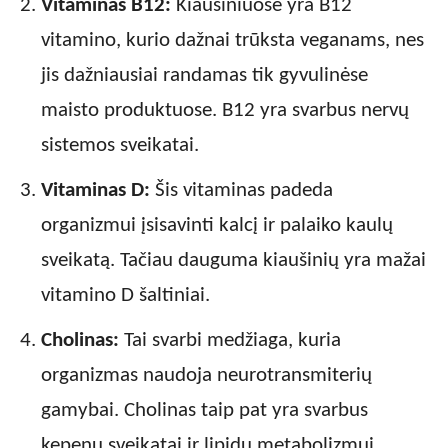
Vitaminas B12:
Kiaušiniuose yra B12
vitamino, kurio dažnai trūksta veganams, nes
jis dažniausiai randamas tik gyvulinėse
maisto produktuose. B12 yra svarbus nervų
sistemos sveikatai.
Vitaminas D:
Šis vitaminas padeda
organizmui įsisavinti kalcį ir palaiko kaulų
sveikatą. Tačiau dauguma kiaušinių yra mažai
vitamino D šaltiniai.
Cholinas:
Tai svarbi medžiaga, kuria
organizmas naudoja neurotransmiterių
gamybai. Cholinas taip pat yra svarbus
kepenų sveikatai ir lipidų metabolizmui.