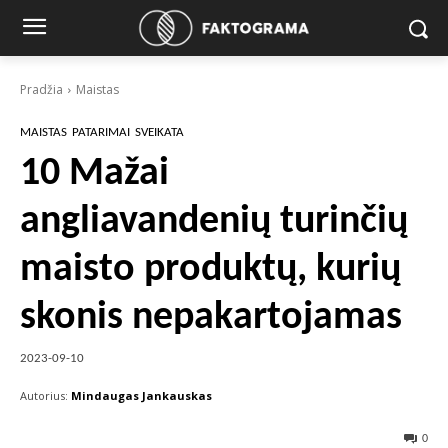
Pradžia
Maistas
MAISTAS
PATARIMAI
SVEIKATA
10 Mažai
angliavandenių turinčių
maisto produktų, kurių
skonis nepakartojamas
2023-09-10
Autorius:
Mindaugas Jankauskas
0