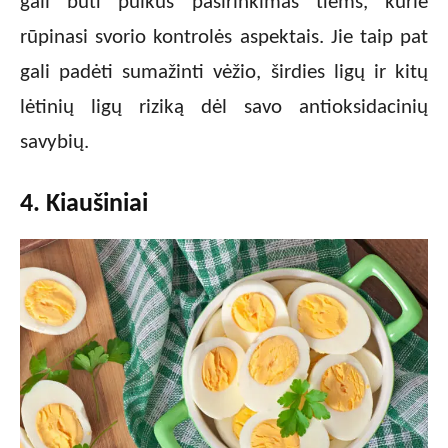
gali būti puikus pasirinkimas tiems, kurie
rūpinasi svorio kontrolės aspektais. Jie taip pat
gali padėti sumažinti vėžio, širdies ligų ir kitų
lėtinių ligų riziką dėl savo antioksidacinių
savybių.
4. Kiaušiniai