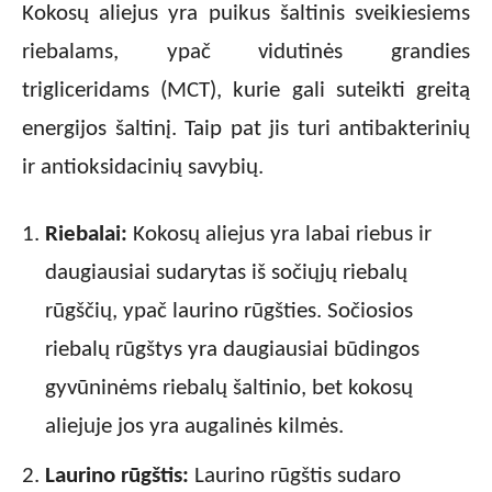
Kokosų aliejus yra puikus šaltinis sveikiesiems
riebalams, ypač vidutinės grandies
trigliceridams (MCT), kurie gali suteikti greitą
energijos šaltinį. Taip pat jis turi antibakterinių
ir antioksidacinių savybių.
Riebalai:
Kokosų aliejus yra labai riebus ir
daugiausiai sudarytas iš sočiųjų riebalų
rūgščių, ypač laurino rūgšties. Sočiosios
riebalų rūgštys yra daugiausiai būdingos
gyvūninėms riebalų šaltinio, bet kokosų
aliejuje jos yra augalinės kilmės.
Laurino rūgštis:
Laurino rūgštis sudaro