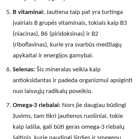
B vitaminai:
Jautiena taip pat yra turtinga
įvairiais B grupės vitaminais, tokiais kaip B3
(niacinas), B6 (piridoksinas) ir B2
(riboflavinas), kurie yra svarbūs medžiagų
apykaitai ir energijos gamybai.
Selenas:
Šis mineralas veikia kaip
antioksidantas ir padeda organizmui apsiginti
nuo laisvųjų radikalų poveikio.
Omega-3 riebalai:
Nors jie daugiau būdingi
žuvims, tam tikri jautienos ruošiniai, tokie
kaip lašiša, gali būti geras omega-3 riebalų
šaltinis, kurie naudingi širdies ir smegenų