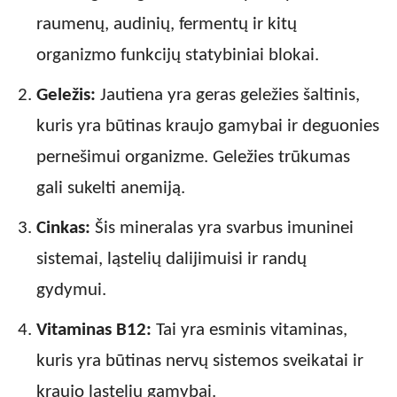
raumenų, audinių, fermentų ir kitų
organizmo funkcijų statybiniai blokai.
Geležis:
Jautiena yra geras geležies šaltinis,
kuris yra būtinas kraujo gamybai ir deguonies
pernešimui organizme. Geležies trūkumas
gali sukelti anemiją.
Cinkas:
Šis mineralas yra svarbus imuninei
sistemai, ląstelių dalijimuisi ir randų
gydymui.
Vitaminas B12:
Tai yra esminis vitaminas,
kuris yra būtinas nervų sistemos sveikatai ir
kraujo ląstelių gamybai.