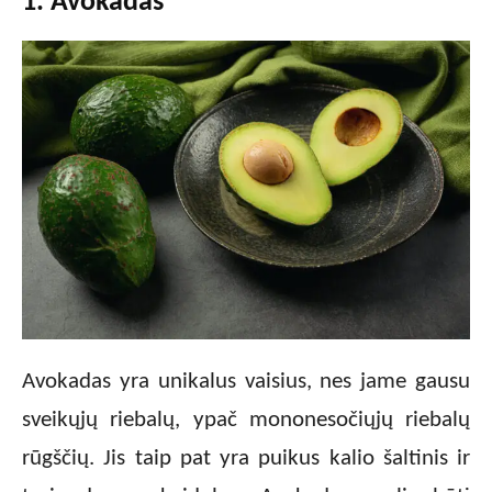
1. Avokadas
Avokadas yra unikalus vaisius, nes jame gausu
sveikųjų riebalų, ypač mononesočiųjų riebalų
rūgščių. Jis taip pat yra puikus kalio šaltinis ir