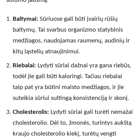
sotumo jausmą.
Baltymai:
Sūriuose gali būti įvairių rūšių
baltymų. Tai svarbus organizmo statybinis
medžiagos, naudojamas raumenų, audinių ir
kitų ląstelių atnaujinimui.
Riebalai:
Lydyti sūriai dažnai yra gana riebūs,
todėl jie gali būti kaloringi. Tačiau riebalai
taip pat yra būtini maisto medžiagos, ir jie
suteikia sūriui sultingą konsistenciją ir skonį.
Cholesterolis:
Lydyti sūriai gali turėti nemažai
cholesterolio. Dėl to, žmonės, turintys aukštą
kraujo cholesterolio kiekį, turėtų vengti