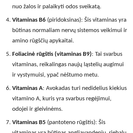
nuo žalos ir palaikyti odos sveikatą.
Vitaminas B6
(piridoksinas): Šis vitaminas yra
būtinas normaliam nervų sistemos veikimui ir
amino rūgščių apykaitai.
Foliacinė rūgštis (vitaminas B9)
: Tai svarbus
vitaminas, reikalingas naujų ląstelių augimui
ir vystymuisi, ypač nėštumo metu.
Vitaminas A
: Avokadas turi nedidelius kiekius
vitamino A, kuris yra svarbus regėjimui,
odojei ir gleivinėms.
Vitaminas B5
(pantoteno rūgštis): Šis
vitaminas yra būtinas angliavandenių, riebalų