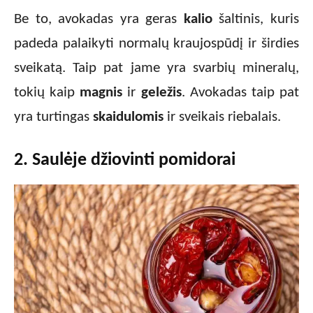
Be to, avokadas yra geras
kalio
šaltinis, kuris
padeda palaikyti normalų kraujospūdį ir širdies
sveikatą. Taip pat jame yra svarbių mineralų,
tokių kaip
magnis
ir
geležis
. Avokadas taip pat
yra turtingas
skaidulomis
ir sveikais riebalais.
2. Saulėje džiovinti pomidorai