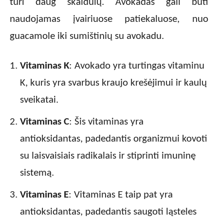
turi daug skaidulų. Avokadas gali būti
naudojamas įvairiuose patiekaluose, nuo
guacamole iki sumištinių su avokadu.
Vitaminas K
: Avokado yra turtingas vitaminu
K, kuris yra svarbus kraujo krešėjimui ir kaulų
sveikatai.
Vitaminas C
: Šis vitaminas yra
antioksidantas, padedantis organizmui kovoti
su laisvaisiais radikalais ir stiprinti imuninę
sistemą.
Vitaminas E
: Vitaminas E taip pat yra
antioksidantas, padedantis saugoti ląsteles