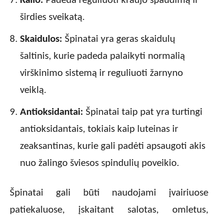
Kalio:
Padeda reguliuoti kraujo spaudimą ir
širdies sveikatą.
Skaidulos:
Špinatai yra geras skaidulų
šaltinis, kurie padeda palaikyti normalią
virškinimo sistemą ir reguliuoti žarnyno
veiklą.
Antioksidantai:
Špinatai taip pat yra turtingi
antioksidantais, tokiais kaip luteinas ir
zeaksantinas, kurie gali padėti apsaugoti akis
nuo žalingo šviesos spindulių poveikio.
Špinatai gali būti naudojami įvairiuose
patiekaluose, įskaitant salotas, omletus,