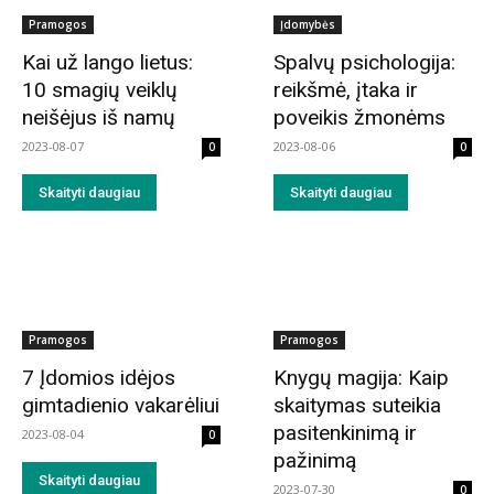
Pramogos
Įdomybės
Kai už lango lietus:
Spalvų psichologija:
10 smagių veiklų
reikšmė, įtaka ir
neišėjus iš namų
poveikis žmonėms
2023-08-07
2023-08-06
0
0
Skaityti daugiau
Skaityti daugiau
Pramogos
Pramogos
7 Įdomios idėjos
Knygų magija: Kaip
gimtadienio vakarėliui
skaitymas suteikia
pasitenkinimą ir
2023-08-04
0
pažinimą
Skaityti daugiau
2023-07-30
0