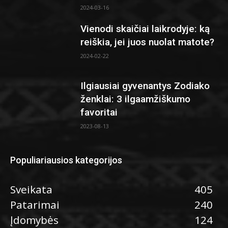
2024-03-16
Vienodi skaičiai laikrodyje: ką
reiškia, jei juos nuolat matote?
2024-02-22
Ilgiausiai gyvenantys Zodiako
ženklai: 3 ilgaamžiškumo
favoritai
2023-08-13
Populiariausios kategorijos
Sveikata
405
Patarimai
240
Įdomybės
124