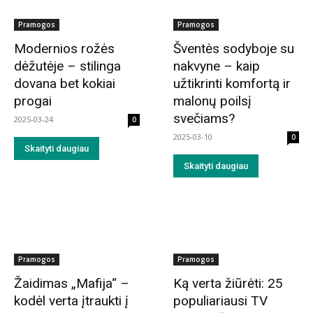
Pramogos
Pramogos
Modernios rožės
Šventės sodyboje su
dėžutėje – stilinga
nakvyne – kaip
dovana bet kokiai
užtikrinti komfortą ir
progai
malonų poilsį
svečiams?
2025-03-24
0
2025-03-10
0
Skaityti daugiau
Skaityti daugiau
Pramogos
Pramogos
Žaidimas „Mafija“ –
Ką verta žiūrėti: 25
kodėl verta įtraukti į
populiariausi TV