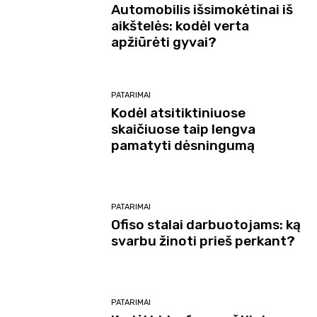
Automobilis išsimokėtinai iš
aikštelės: kodėl verta
apžiūrėti gyvai?
PATARIMAI
Kodėl atsitiktiniuose
skaičiuose taip lengva
pamatyti dėsningumą
PATARIMAI
Ofiso stalai darbuotojams: ką
svarbu žinoti prieš perkant?
PATARIMAI