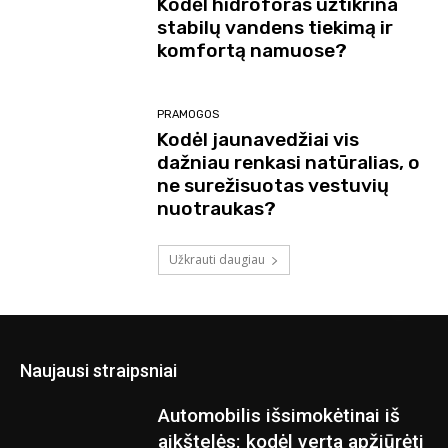
Kodėl hidroforas užtikrina
stabilų vandens tiekimą ir
komfortą namuose?
PRAMOGOS
Kodėl jaunavedžiai vis
dažniau renkasi natūralias, o
ne surežisuotas vestuvių
nuotraukas?
Užkrauti daugiau
Naujausi straipsniai
Automobilis išsimokėtinai iš
aikštelės: kodėl verta apžiūrėti