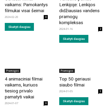
vaikams: Pamokantys
Lenkijoje: Lenkijos
filmukai visai šeimai
didžiausias vandens
pramogų
2024-02-20
0
kompleksas
Skaityti daugiau
2024-01-16
2
Skaityti daugiau
Pramogos
Pramogos
4 animaciniai filmai
Top 50 geriausi
vaikams, kuriuos
siaubo filmai
tiesiog privalo
2024-01-05
3
pamatyti vaikai
Skaityti daugiau
2024-01-07
0