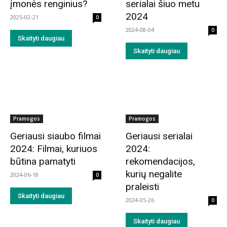
įmonės renginius?
serialai šiuo metu
2024
2025-02-21
0
2024-08-04
0
Skaityti daugiau
Skaityti daugiau
Pramogos
Pramogos
Geriausi siaubo filmai
Geriausi serialai
2024: Filmai, kuriuos
2024:
būtina pamatyti
rekomendacijos,
kurių negalite
2024-06-18
0
praleisti
Skaityti daugiau
2024-05-26
0
Skaityti daugiau