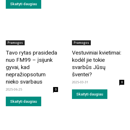
Skaityti daugiau
Pramogos
Pramogos
Tavo rytas prasideda
Vestuviniai kvietimai:
nuo FM99 – įsijunk
kodėl jie tokie
gyvai, kad
svarbūs Jūsų
nepražiopsotum
šventei?
nieko svarbaus
2025-03-31
0
2025-06-25
0
Skaityti daugiau
Skaityti daugiau