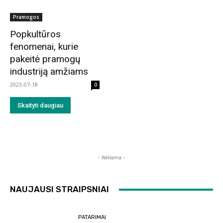
Pramogos
Popkultūros
fenomenai, kurie
pakeitė pramogų
industriją amžiams
2023-07-18
0
Skaityti daugiau
- Reklama -
NAUJAUSI STRAIPSNIAI
PATARIMAI