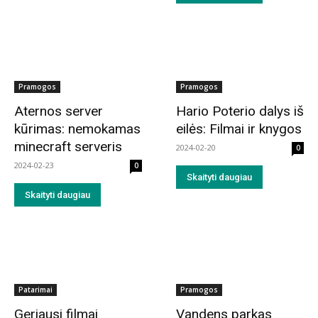
Pramogos
Pramogos
Aternos server
Hario Poterio dalys iš
kūrimas: nemokamas
eilės: Filmai ir knygos
minecraft serveris
2024-02-20
0
2024-02-23
0
Skaityti daugiau
Skaityti daugiau
Patarimai
Pramogos
Geriausi filmai
Vandens parkas