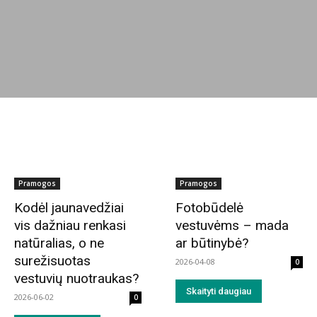
Pramogos
Pramogos
Kodėl jaunavedžiai
Fotobūdelė
vis dažniau renkasi
vestuvėms – mada
natūralias, o ne
ar būtinybė?
surežisuotas
2026-04-08
0
vestuvių nuotraukas?
Skaityti daugiau
2026-06-02
0