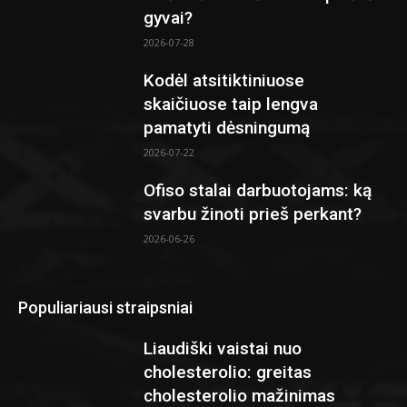
gyvai?
2026-07-28
Kodėl atsitiktiniuose
skaičiuose taip lengva
pamatyti dėsningumą
2026-07-22
Ofiso stalai darbuotojams: ką
svarbu žinoti prieš perkant?
2026-06-26
Populiariausi straipsniai
Liaudiški vaistai nuo
cholesterolio: greitas
cholesterolio mažinimas