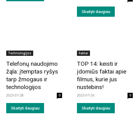
Skaityti daugiau
Technologijos
Faktai
Telefonų naudojimo
TOP 14: keisti ir
žąla: įtemptas ryšys
įdomiūs faktai apie
tarp žmogaus ir
filmus, kurie jus
technologijos
nustebins!
2023-07-28
2023-07-26
0
0
Skaityti daugiau
Skaityti daugiau