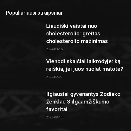
Populiariausi straipsniai
Liaudiški vaistai nuo
cholesterolio: greitas
cholesterolio mažinimas
2024-03-16
Vienodi skaičiai laikrodyje: ką
reiškia, jei juos nuolat matote?
2024-02-22
Ilgiausiai gyvenantys Zodiako
ženklai: 3 ilgaamžiškumo
favoritai
2023-08-13