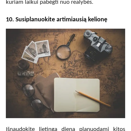
kuriam laikui pabėgti nuo realybės.
10. Susiplanuokite artimiausią kelionę
Išnaudokite lietingą dieną planuodami kitos