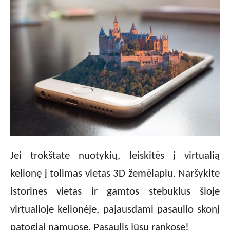
Jei trokštate nuotykių, leiskitės į virtualią
kelionę į tolimas vietas 3D žemėlapiu. Naršykite
istorines vietas ir gamtos stebuklus šioje
virtualioje kelionėje, pajausdami pasaulio skonį
patogiai namuose. Pasaulis jūsų rankose!