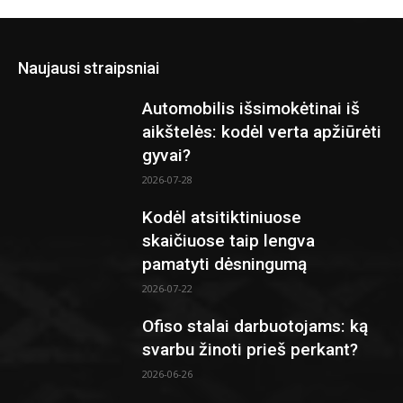
Naujausi straipsniai
Automobilis išsimokėtinai iš
aikštelės: kodėl verta apžiūrėti
gyvai?
2026-07-28
Kodėl atsitiktiniuose
skaičiuose taip lengva
pamatyti dėsningumą
2026-07-22
Ofiso stalai darbuotojams: ką
svarbu žinoti prieš perkant?
2026-06-26