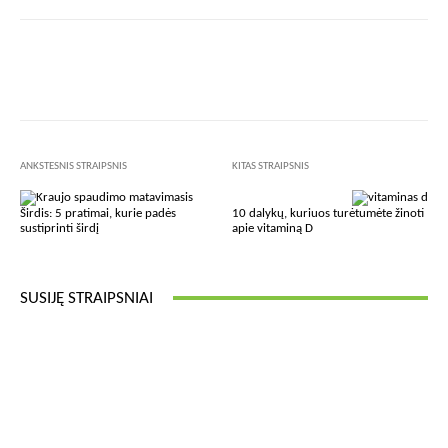
Facebook
X
Pinterest
Wha
ANKSTESNIS STRAIPSNIS
KITAS STRAIPSNIS
Širdis: 5 pratimai, kurie padės
10 dalykų, kuriuos turėtumėte žinoti
sustiprinti širdį
apie vitaminą D
SUSIJĘ STRAIPSNIAI