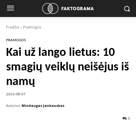
Pradžia
Pramogos
PRAMOGOS
Kai už lango lietus: 10
smagių veiklų neišėjus iš
namų
2023-08-07
Autorius:
Mindaugas Jankauskas
0
Facebook
X
Pinterest
Wha