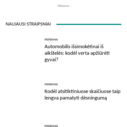
- Reklama -
NAUJAUSI STRAIPSNIAI
PATARIMAI
Automobilis išsimokėtinai iš
aikštelės: kodėl verta apžiūrėti
gyvai?
PATARIMAI
Kodėl atsitiktiniuose skaičiuose taip
lengva pamatyti dėsningumą
PATARIMAI