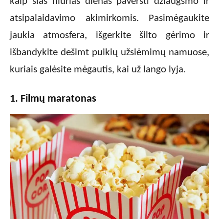
kaip šias niūrias dienas paversti džiaugsmo ir
atsipalaidavimo akimirkomis. Pasimėgaukite
jaukia atmosfera, išgerkite šilto gėrimo ir
išbandykite dešimt puikių užsiėmimų namuose,
kuriais galėsite mėgautis, kai už lango lyja.
1. Filmų maratonas