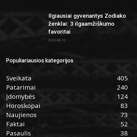
Ilgiausiai gyvenantys Zodiako
ženklai: 3 ilgaamžiškumo
favoritai
2023-08-13
Populiariausios kategorijos
Sveikata
405
Patarimai
240
Įdomybės
124
Horoskopai
83
Naujienos
73
Faktai
52
Pasaulis
38