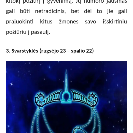
kitokį požiūrį į gyvenimą. Jų humoro jausmas
gali būti netradicinis, bet dėl to jie gali
prajuokinti kitus žmones savo išskirtiniu
požiūriu į pasaulį.
3. Svarstyklės (rugsėjo 23 – spalio 22)