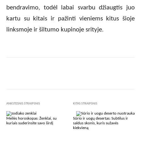
bendravimo, todėl labai svarbu džiaugtis juo
kartu su kitais ir pažinti vieniems kitus šioje
linksmoje ir šiltumo kupinoje srityje.
Facebook
X
Pinterest
Wha
ANKSTESNIS STRAIPSNIS
KITAS STRAIPSNIS
Meilės horoskopas: Ženklai, su
Sūrio ir uogų desertas: Subtilus ir
kuriais suderinsite savo širdį
saldus skonis, kuris sužavės
kiekvieną