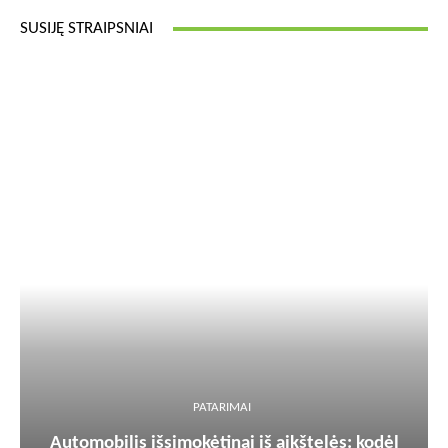
SUSIJĘ STRAIPSNIAI
PATARIMAI
Automobilis išsimokėtinai iš aikštelės: kodėl