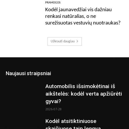
PRAMOGOS
Kodėl jaunavedžiai vis dažniau
renkasi natūralias, o ne
surežisuotas vestuvių nuotraukas?
Užkrauti daugiau
Naujausi straipsniai
Automobilis išsimokėtinai iš
aikštelės: kodėl verta apžiūrėti
gyvai?
2026-07-28
Kodėl atsitiktiniuose
skaičiuose taip lengva