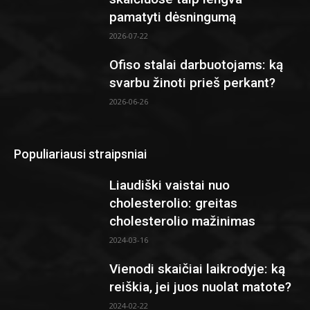
pamatyti dėsningumą
2026-07-22
Ofiso stalai darbuotojams: ką
svarbu žinoti prieš perkant?
2026-06-26
Populiariausi straipsniai
Liaudiški vaistai nuo
cholesterolio: greitas
cholesterolio mažinimas
2024-03-16
Vienodi skaičiai laikrodyje: ką
reiškia, jei juos nuolat matote?
2024-02-22