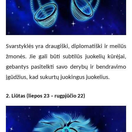
Svarstyklės yra draugiški, diplomatiški ir meilūs
žmonės. Jie gali būti subtilūs juokelių kūrėjai,
gebantys pasitelkti savo derybų ir bendravimo
įgūdžius, kad sukurtų juokingus juokelius.
2. Liūtas (liepos 23 – rugpjūčio 22)