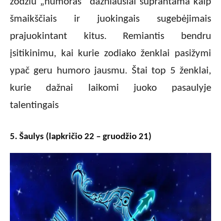
žodžiu „humoras” dažniausiai suprantama kaip
šmaikščiais ir juokingais sugebėjimais
prajuokintant kitus. Remiantis bendru
įsitikinimu, kai kurie zodiako ženklai pasižymi
ypač geru humoro jausmu. Štai top 5 ženklai,
kurie dažnai laikomi juoko pasaulyje
talentingais
5. Šaulys (lapkričio 22 – gruodžio 21)