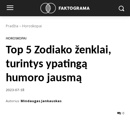
Pradžia
Horoskopai
HOROSKOPAI
Top 5 Zodiako ženklai,
turintys ypatingą
humoro jausmą
2023-07-18
Autorius:
Mindaugas Jankauskas
0
Facebook
X
Pinterest
Wha