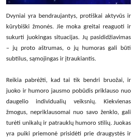
Dvyniai yra bendraujantys, protiškai aktyvūs ir
kūrybiški žmonės. Jie moka greitai reaguoti ir
sukurti juokingas situacijas. Jų pasididžiavimas
– jų proto aštrumas, o jų humoras gali būti
subtilus, sąmojingas ir įtraukiantis.
Reikia pabrėžti, kad tai tik bendri bruožai, ir
juoko ir humoro jausmo pobūdis priklauso nuo
daugelio individualių veiksnių. Kiekvienas
žmogus, nepriklausomai nuo savo ženklo, gali
turėti unikalų ir patrauklų humoro stilių. Juokas
yra puiki priemonė prisidėti prie draugystės ir