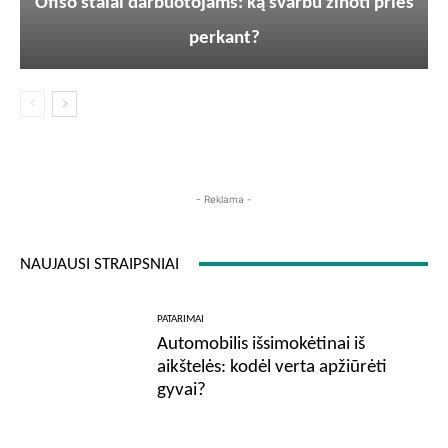
Ofiso stalai darbuotojams: ką svarbu žinoti prieš
perkant?
- Reklama -
NAUJAUSI STRAIPSNIAI
PATARIMAI
Automobilis išsimokėtinai iš
aikštelės: kodėl verta apžiūrėti
gyvai?