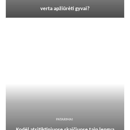
verta apžiūrėti gyvai?
PATARIMAI
Kodėl atsitiktiniuose skaičiuose taip lengva