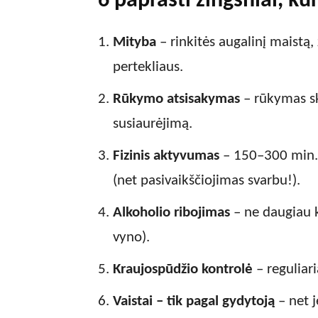
6 paprasti žingsniai, kur
Mityba
– rinkitės augalinį maistą,
pertekliaus.
Rūkymo atsisakymas
– rūkymas sk
susiaurėjimą.
Fizinis aktyvumas
– 150–300 min. 
(net pasivaikščiojimas svarbu!).
Alkoholio ribojimas
– ne daugiau k
vyno).
Kraujospūdžio kontrolė
– reguliari
Vaistai – tik pagal gydytoją
– net j