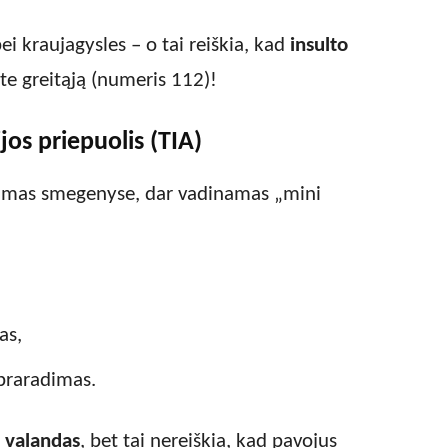
i kraujagysles – o tai reiškia, kad
insulto
te greitąją (numeris 112)!
os priepuolis (TIA)
ikimas smegenyse, dar vadinamas „mini
as,
praradimas.
s valandas
, bet tai nereiškia, kad pavojus