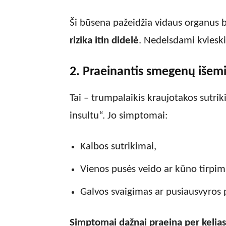
Ši būsena pažeidžia vidaus organus be
rizika itin didelė
. Nedelsdami kvieski
2. Praeinantis smegenų išemij
Tai – trumpalaikis kraujotakos sutr
insultu“. Jo simptomai:
Kalbos sutrikimai,
Vienos pusės veido ar kūno tirpim
Galvos svaigimas ar pusiausvyros 
Simptomai dažnai praeina per kelia