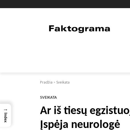
PAGRINDINIS
PASAULIS
FAKTAI
Pradžia
Sveikata
SVEIKATA
Ar iš tiesų egzistu
→
Index
Įspėja neurologė