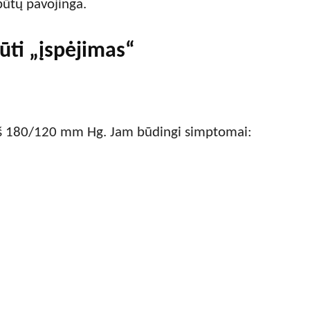
 būtų pavojinga.
būti „įspėjimas“
virš 180/120 mm Hg. Jam būdingi simptomai: