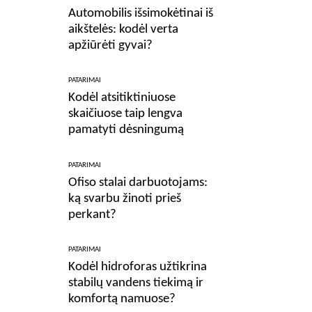
Automobilis išsimokėtinai iš
aikštelės: kodėl verta
apžiūrėti gyvai?
PATARIMAI
Kodėl atsitiktiniuose
skaičiuose taip lengva
pamatyti dėsningumą
PATARIMAI
Ofiso stalai darbuotojams:
ką svarbu žinoti prieš
perkant?
PATARIMAI
Kodėl hidroforas užtikrina
stabilų vandens tiekimą ir
komfortą namuose?