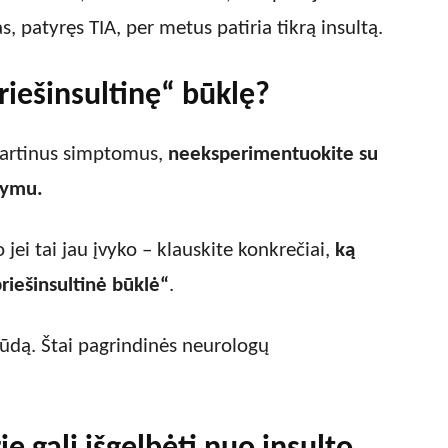
as, patyręs TIA, per metus patiria tikrą insultą.
priešinsultinę“ būklę?
 įtartinus simptomus,
neeksperimentuokite su
dymu.
 jei tai jau įvyko – klauskite konkrečiai,
ką
iešinsultinė būklė“
.
būdą. Štai pagrindinės neurologų