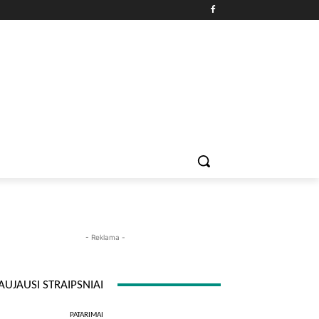
PATARIMAI
ĮDOMYBĖS
MAISTAS
ISTORIJOS
RE
- Reklama -
AUJAUSI STRAIPSNIAI
PATARIMAI