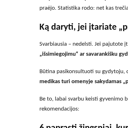
praėjo. Statistika rodo: net kas treči
Ką daryti, jei įtariate „
Svarbiausia – nedelsti. Jei pajutote
„išsimiegojimu“ ar savarankišku gy
Būtina pasikonsultuoti su gydytoju, o
medikas turi omenyje sakydamas „pr
Be to, labai svarbu keisti gyvenimo 
rekomendacijos: