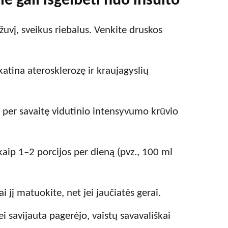
ie gali išgelbėti nuo insulto
 žuvį, sveikus riebalus. Venkite druskos
atina aterosklerozę ir kraujagyslių
per savaitę vidutinio intensyvumo krūvio
aip 1–2 porcijos per dieną (pvz., 100 ml
ai jį matuokite, net jei jaučiatės gerai.
ei savijauta pagerėjo, vaistų savavališkai