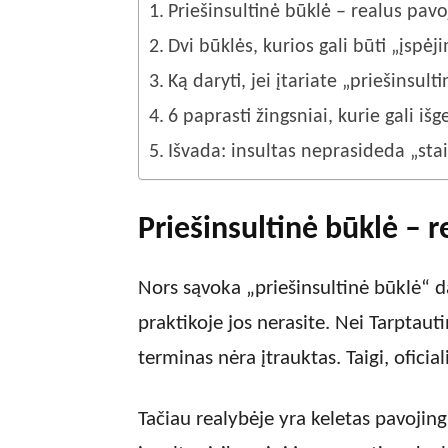
Priešinsultinė būklė – realus pavo
Dvi būklės, kurios gali būti „įspėj
Ką daryti, jei įtariate „priešinsult
6 paprasti žingsniai, kurie gali iš
Išvada: insultas neprasideda „sta
Priešinsultinė būklė – 
Nors sąvoka „priešinsultinė būklė“ d
praktikoje jos nerasite. Nei Tarptauti
terminas nėra įtrauktas. Taigi, oficia
Tačiau realybėje yra keletas pavojingų