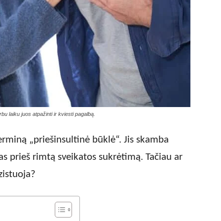
u laiku juos atpažinti ir kviesti pagalbą.
terminą „priešinsultinė būklė“. Jis skamba
as prieš rimtą sveikatos sukrėtimą. Tačiau ar
zistuoja?