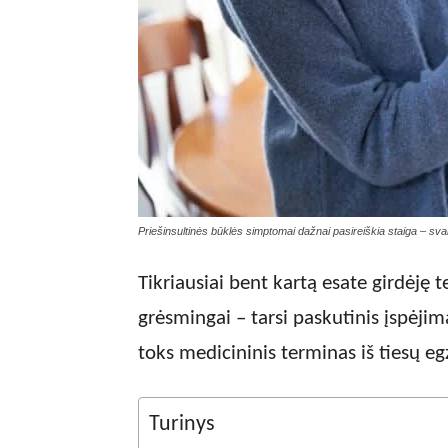
Priešinsultinės būklės simptomai dažnai pasireiškia staiga – svarb
Tikriausiai bent kartą esate girdėję 
grėsmingai – tarsi paskutinis įspėjim
toks medicininis terminas iš tiesų eg
Turinys