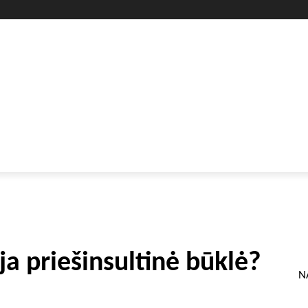
GYVENIMO BŪDAS
SVEIKATA
HOROSKOPAI
GAMTA
oja priešinsultinė būklė?
N