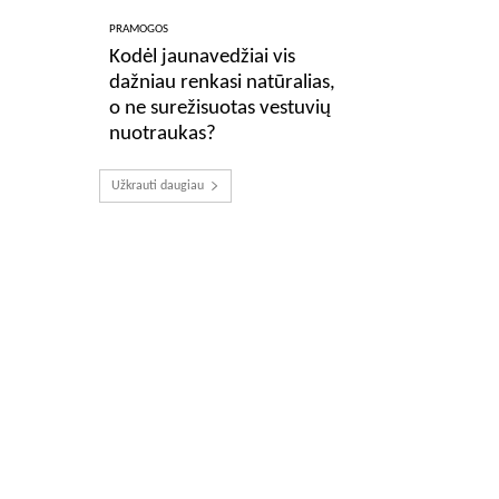
PRAMOGOS
Kodėl jaunavedžiai vis
dažniau renkasi natūralias,
o ne surežisuotas vestuvių
nuotraukas?
Užkrauti daugiau