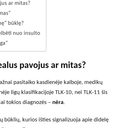
jus ar mitas?
imas“
inę“ būklę?
gelbėti nuo insulto
iga“
realus pavojus ar mitas?
ažnai pasitaiko kasdienėje kalboje, medikų
nėje ligų klasifikacijoje TLK-10, nei TLK-11 šis
liai tokios diagnozės –
nėra
.
 būklių, kurios išties signalizuoja apie didelę