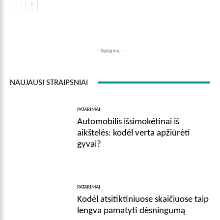
- Reklama -
NAUJAUSI STRAIPSNIAI
PATARIMAI
Automobilis išsimokėtinai iš
aikštelės: kodėl verta apžiūrėti
gyvai?
PATARIMAI
Kodėl atsitiktiniuose skaičiuose taip
lengva pamatyti dėsningumą