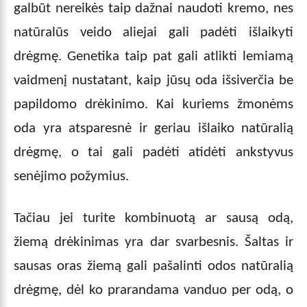
galbūt nereikės taip dažnai naudoti kremo, nes
natūralūs veido aliejai gali padėti išlaikyti
drėgmę. Genetika taip pat gali atlikti lemiamą
vaidmenį nustatant, kaip jūsų oda išsiverčia be
papildomo drėkinimo. Kai kuriems žmonėms
oda yra atsparesnė ir geriau išlaiko natūralią
drėgmę, o tai gali padėti atidėti ankstyvus
senėjimo požymius.
Tačiau jei turite kombinuotą ar sausą odą,
žiemą drėkinimas yra dar svarbesnis. Šaltas ir
sausas oras žiemą gali pašalinti odos natūralią
drėgmę, dėl ko prarandama vanduo per odą, o