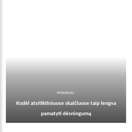
PATARIMAI
Kodėl atsitiktiniuose skaičiuose taip lengva
pamatyti dėsningumą