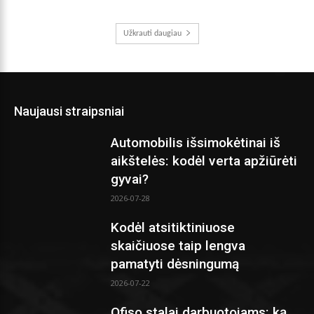
Užkrauti daugiau
Naujausi straipsniai
Automobilis išsimokėtinai iš
aikštelės: kodėl verta apžiūrėti
gyvai?
2026-07-28
Kodėl atsitiktiniuose
skaičiuose taip lengva
pamatyti dėsningumą
2026-07-22
Ofiso stalai darbuotojams: ką