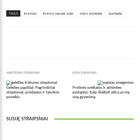
TAGS
kremas
kremo nauda odai
odos sveikata
sveikata
Facebook
X
Pinterest
Wha
ANKSTESNIS STRAIPSNIS
KITAS STRAIPSNIS
Geležies papildai: Pagrindiniai
Protinės sveikatos ir atminties
simptomai, priežastys ir šalutinis
paslaptys: Kaip išlaikyti aštrų protą
poveikis
visą gyvenimą
SUSIJĘ STRAIPSNIAI