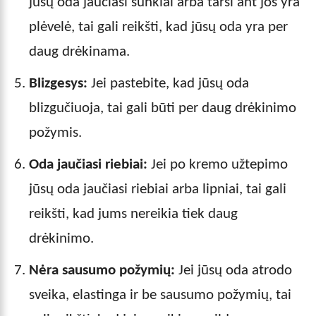
jūsų oda jaučiasi sunkiai arba tarsi ant jos yra
plėvelė, tai gali reikšti, kad jūsų oda yra per
daug drėkinama.
Blizgesys:
Jei pastebite, kad jūsų oda
blizgučiuoja, tai gali būti per daug drėkinimo
požymis.
Oda jaučiasi riebiai:
Jei po kremo užtepimo
jūsų oda jaučiasi riebiai arba lipniai, tai gali
reikšti, kad jums nereikia tiek daug
drėkinimo.
Nėra sausumo požymių:
Jei jūsų oda atrodo
sveika, elastinga ir be sausumo požymių, tai