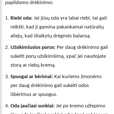
papildomo drėkinimo:
Riebi oda:
Jei jūsų oda yra labai riebi, tai gali
reikšti, kad ji gamina pakankamai natūralių
aliejų, kad išlaikytų drėgmės balansą.
Užsikimšusios poros:
Per daug drėkinimo gali
sukelti porų užsikimšimą, ypač jei naudojate
storą ar riebų kremą.
Spuogai ar bėrimai:
Kai kuriems žmonėms
per daug drėkinimo gali sukelti odos
išbėrimus ar spuogus.
Oda jaučiasi sunkiai:
Jei po kremo užtepimo