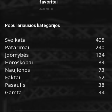
favoritai
2023-08-13
Populiariausios kategorijos
Sveikata
405
Patarimai
240
Įdomybės
124
Horoskopai
83
Naujienos
73
Faktai
52
Pasaulis
38
Gamta
34