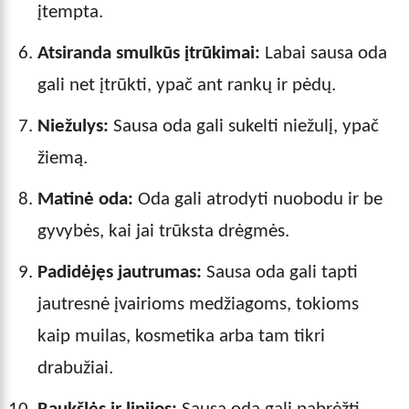
įtempta.
Atsiranda smulkūs įtrūkimai:
Labai sausa oda
gali net įtrūkti, ypač ant rankų ir pėdų.
Niežulys:
Sausa oda gali sukelti niežulį, ypač
žiemą.
Matinė oda:
Oda gali atrodyti nuobodu ir be
gyvybės, kai jai trūksta drėgmės.
Padidėjęs jautrumas:
Sausa oda gali tapti
jautresnė įvairioms medžiagoms, tokioms
kaip muilas, kosmetika arba tam tikri
drabužiai.