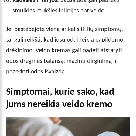
Raukšlės ir linijos:
Sausa oda gali pabrėžti
smulkias raukšles ir linijas ant veido.
Jei pastebėjote vieną ar kelis iš šių simptomų,
tai gali reikšti, kad jūsų odai reikia papildomo
drėkinimo. Veido kremas gali padėti atstatyti
odos drėgmės balansą, mažinti dirginimą ir
pagerinti odos išvaizdą.
Simptomai, kurie sako, kad
jums nereikia veido kremo