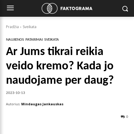
Pradžia
Sveikata
NAUJIENOS
PATARIMAI
SVEIKATA
Ar Jums tikrai reikia
veido kremo? Kada jo
naudojame per daug?
2023-10-13
Autorius:
Mindaugas Jankauskas
0
Facebook
X
Pinterest
Wha