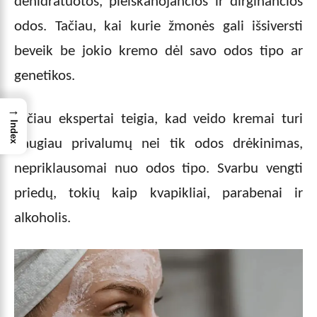
dehidratuotos, pleiskanojančios ir dirginančios
odos. Tačiau, kai kurie žmonės gali išsiversti
beveik be jokio kremo dėl savo odos tipo ar
genetikos.
→
Tačiau ekspertai teigia, kad veido kremai turi
Index
daugiau privalumų nei tik odos drėkinimas,
nepriklausomai nuo odos tipo. Svarbu vengti
priedų, tokių kaip kvapikliai, parabenai ir
alkoholis.