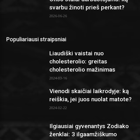
svarbu žinoti prieš perkant?
2026-06-26
Populiariausi straipsniai
Liaudiški vaistai nuo
cholesterolio: greitas
cholesterolio mažinimas
2024-03-16
Vienodi skaičiai laikrodyje: ką
reiškia, jei juos nuolat matote?
2024-02-22
Ilgiausiai gyvenantys Zodiako
ženklai: 3 ilgaamžiškumo