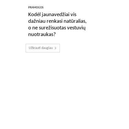
PRAMOGOS
Kodėl jaunavedžiai vis
dažniau renkasi natūralias,
o ne surežisuotas vestuvių
nuotraukas?
Užkrauti daugiau