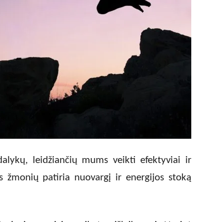
dalykų, leidžiančių mums veikti efektyviai ir
 žmonių patiria nuovargį ir energijos stoką