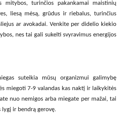
ios mitybos, turinčios pakankamai maistinių
es, liesą mėsą, grūdus ir riebalus, turinčius
iejus ar avokadai. Venkite per didelio kiekio
tybos, nes tai gali sukelti svyravimus energijos
, miegas suteikia mūsų organizmui galimybę
itės miegoti 7-9 valandas kas naktį ir laikykitės
jate nuo nemigos arba miegate per mažai, tai
 lygį ir bendrą gerovę.