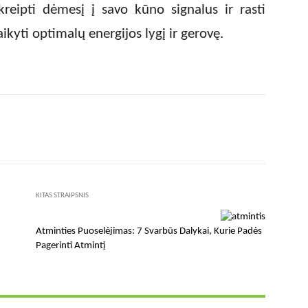
kreipti dėmesį į savo kūno signalus ir rasti
kyti optimalų energijos lygį ir gerovę.
X
Pinterest
WhatsApp
KITAS STRAIPSNIS
Atminties Puoselėjimas: 7 Svarbūs Dalykai, Kurie Padės
Pagerinti Atmintį