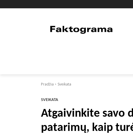
PAGRINDINIS
PASAULIS
FAKTAI
Pradžia
Sveikata
SVEIKATA
Atgaivinkite savo 
patarimų, kaip tur