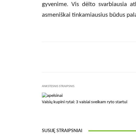
gyvenime. Vis dėlto svarbiausia at
asmeniškai tinkamiausius būdus palai
Facebook
Dalintis
ANKSTESNIS STRAIPSNIS
Vaisių kupini rytai: 3 vaisiai sveikam ryto startui
SUSIJĘ STRAIPSNIAI