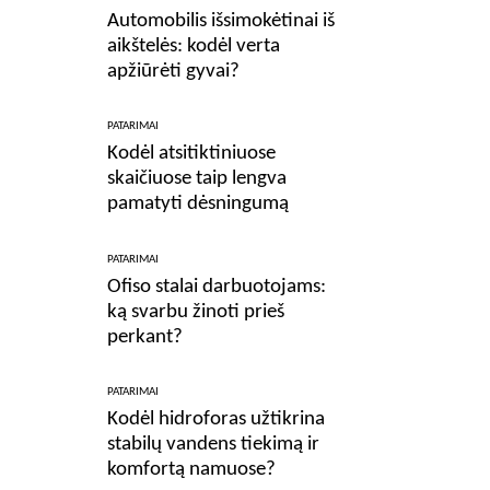
Automobilis išsimokėtinai iš
aikštelės: kodėl verta
apžiūrėti gyvai?
PATARIMAI
Kodėl atsitiktiniuose
skaičiuose taip lengva
pamatyti dėsningumą
PATARIMAI
Ofiso stalai darbuotojams:
ką svarbu žinoti prieš
perkant?
PATARIMAI
Kodėl hidroforas užtikrina
stabilų vandens tiekimą ir
komfortą namuose?