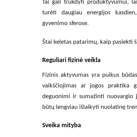
Tai gali trukdyti produktyvumui, la
turėti daugiau energijos kasdien
gyvenimo sferose.
Štai keletas patarimų, kaip pasiekti šį
Reguliari fizinė veikla
Fizinis aktyvumas yra puikus būdas 
vaikščiojimas ar jogos praktika ga
deguonimi ir sumažinti nuovargio j
būtų lengviau išlaikyti nuolatinę tren
Sveika mityba