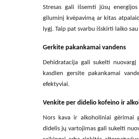
Stresas gali išsemti jūsų energijos
giluminį kvėpavimą ar kitas atpalai
lygį. Taip pat svarbu išskirti laiko sau
Gerkite pakankamai vandens
Dehidratacija gali sukelti nuovargį 
kasdien gersite pakankamai vande
efektyviai.
Venkite per didelio kofeino ir alk
Nors kava ir alkoholiniai gėrimai g
didelis jų vartojimas gali sukelti nuo