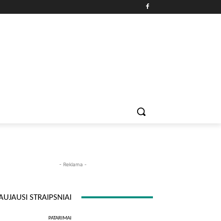
PATARIMAI
ĮDOMYBĖS
MAISTAS
ISTORIJOS
RE
- Reklama -
AUJAUSI STRAIPSNIAI
PATARIMAI