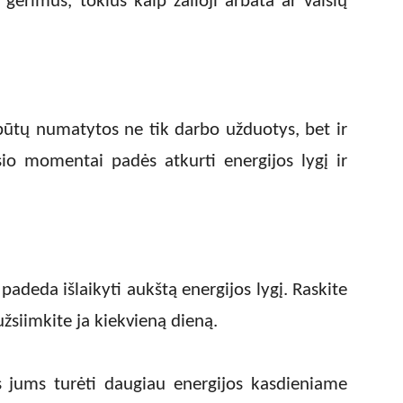
s gėrimus, tokius kaip žalioji arbata ar vaisių
būtų numatytos ne tik darbo užduotys, bet ir
sio momentai padės atkurti energijos lygį ir
adeda išlaikyti aukštą energijos lygį. Raskite
užsiimkite ja kiekvieną dieną.
s jums turėti daugiau energijos kasdieniame