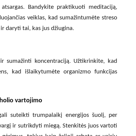
 atsargas. Bandykite praktikuoti meditaciją,
duojančias veiklas, kad sumažintumėte streso
 ir daryti tai, kas jus džiugina.
ir sumažinti koncentraciją. Užtikrinkite, kad
ns, kad išlaikytumėte organizmo funkcijas
oholio vartojimo
ali suteikti trumpalaikį energijos šuolį, per
vargį ir sutrikdyti miegą. Stenkitės juos vartoti