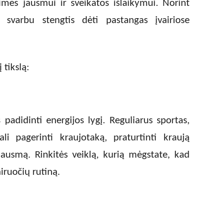
imės jausmui ir sveikatos išlaikymui. Norint
, svarbu stengtis dėti pastangas įvairiose
 tikslą:
padidinti energijos lygį. Reguliarus sportas,
li pagerinti kraujotaką, praturtinti kraują
ausmą. Rinkitės veiklą, kurią mėgstate, kad
iruočių rutiną.