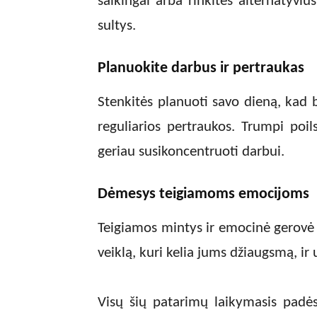
saikingai arba rinkitės alternatyviu
sultys.
Planuokite darbus ir pertraukas
Stenkitės planuoti savo dieną, kad 
reguliarios pertraukos. Trumpi poil
geriau susikoncentruoti darbui.
Dėmesys teigiamoms emocijoms
Teigiamos mintys ir emocinė gerovė p
veiklą, kuri kelia jums džiaugsmą, ir 
Visų šių patarimų laikymasis padė