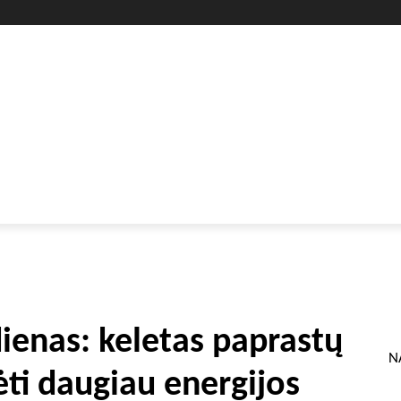
GYVENIMO BŪDAS
SVEIKATA
HOROSKOPAI
GAMTA
dienas: keletas paprastų
N
ėti daugiau energijos