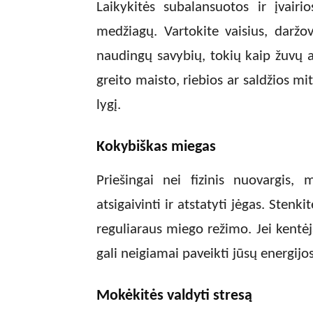
Laikykitės subalansuotos ir įvair
medžiagų. Vartokite vaisius, daržov
naudingų savybių, tokių kaip žuvų al
greito maisto, riebios ar saldžios mi
lygį.
Kokybiškas miegas
Priešingai nei fizinis nuovargis
atsigaivinti ir atstatyti jėgas. Stenk
reguliaraus miego režimo. Jei kentė
gali neigiamai paveikti jūsų energijos
Mokėkitės valdyti stresą