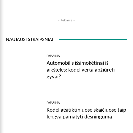
- Reklama -
NAUJAUSI STRAIPSNIAI
PATARIMAI
Automobilis išsimokėtinai iš
aikštelės: kodėl verta apžiūrėti
gyvai?
PATARIMAI
Kodėl atsitiktiniuose skaičiuose taip
lengva pamatyti dėsningumą