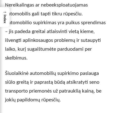
Nereikalingas ar nebeeksploatuojamas
→
automobilis gali tapti tikru rūpesčiu.
Index
Automobilio supirkimas yra puikus sprendimas
– jis padeda greitai atlaisvinti vietą kieme,
išvengti aplinkosaugos problemų ir sutaupyti
laiko, kurį sugaištumėte parduodami per
skelbimus.
Šiuolaikinė automobilių supirkimo paslauga
siūlo greitą ir paprastą būdą atsikratyti seno
transporto priemonės už patrauklią kainą, be
jokių papildomų rūpesčių.