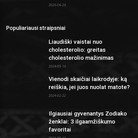
2026-06-26
Populiariausi straipsniai
Liaudiški vaistai nuo
cholesterolio: greitas
cholesterolio mažinimas
2024-03-16
Vienodi skaičiai laikrodyje: ką
reiškia, jei juos nuolat matote?
2024-02-22
Ilgiausiai gyvenantys Zodiako
ženklai: 3 ilgaamžiškumo
favoritai
2023-08-13