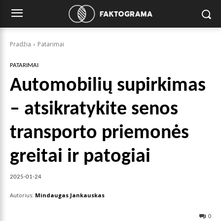
Pradžia
Patarimai
PATARIMAI
Automobilių supirkimas
– atsikratykite senos
transporto priemonės
greitai ir patogiai
2025-01-24
Autorius:
Mindaugas Jankauskas
0