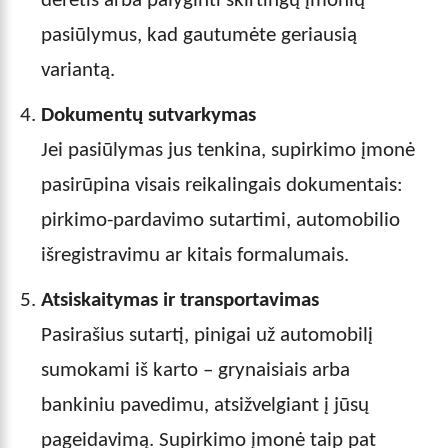
derėtis arba palyginti skirtingų įmonių
pasiūlymus, kad gautumėte geriausią
variantą.
Dokumentų sutvarkymas
Jei pasiūlymas jus tenkina, supirkimo įmonė
pasirūpina visais reikalingais dokumentais:
pirkimo-pardavimo sutartimi, automobilio
išregistravimu ar kitais formalumais.
Atsiskaitymas ir transportavimas
Pasirašius sutartį, pinigai už automobilį
sumokami iš karto – grynaisiais arba
bankiniu pavedimu, atsižvelgiant į jūsų
pageidavimą. Supirkimo įmonė taip pat