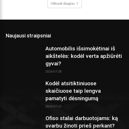
Užkrauti daugiau
Naujausi straipsniai
Automobilis išsimokėtinai iš
aikštelės: kodėl verta apžiūrėti
gyvai?
2026-07-28
Kodėl atsitiktiniuose
skaičiuose taip lengva
pamatyti dėsningumą
2026-07-22
Ofiso stalai darbuotojams: ką
svarbu žinoti prieš perkant?