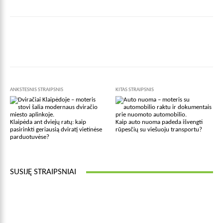
Facebook
X
Pinterest
Wha
ANKSTESNIS STRAIPSNIS
KITAS STRAIPSNIS
Klaipėda ant dviejų ratų: kaip
Kaip auto nuoma padeda išvengti
pasirinkti geriausią dviratį vietinėse
rūpesčių su viešuoju transportu?
parduotuvėse?
SUSIJĘ STRAIPSNIAI