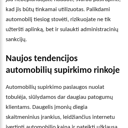
kad jis būtų tinkamai utilizuotas. Palikdami
automobilį tiesiog stovėti, rizikuojate ne tik
užteršti aplinką, bet ir sulaukti administracinių
sankcijų.
Naujos tendencijos
automobilių supirkimo rinkoje
Automobilių supirkimo paslaugos nuolat
tobulėja, siūlydamos dar daugiau patogumų
klientams. Daugelis įmonių diegia
skaitmeninius įrankius, leidžiančius internetu
įvertinti automobilio kainą ir pateikti užklausą