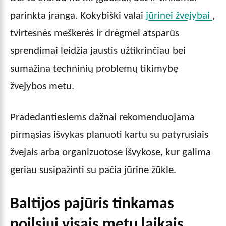
parinkta įranga. Kokybiški valai
jūrinei žvejybai
,
tvirtesnės meškerės ir drėgmei atsparūs
sprendimai leidžia jaustis užtikrinčiau bei
sumažina techninių problemų tikimybę
žvejybos metu.
Pradedantiesiems dažnai rekomenduojama
pirmąsias išvykas planuoti kartu su patyrusiais
žvejais arba organizuotose išvykose, kur galima
geriau susipažinti su pačia jūrine žūkle.
Baltijos pajūris tinkamas
poilsiui visais metų laikais