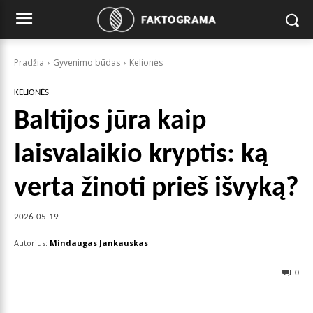
Pradžia
Gyvenimo būdas
Kelionės
KELIONĖS
Baltijos jūra kaip
laisvalaikio kryptis: ką
verta žinoti prieš išvyką?
2026-05-19
Autorius:
Mindaugas Jankauskas
0
Facebook
X
Pinterest
Wha