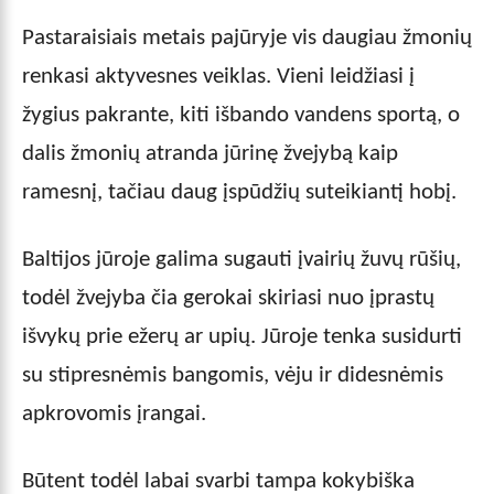
Pastaraisiais metais pajūryje vis daugiau žmonių
renkasi aktyvesnes veiklas. Vieni leidžiasi į
žygius pakrante, kiti išbando vandens sportą, o
dalis žmonių atranda jūrinę žvejybą kaip
ramesnį, tačiau daug įspūdžių suteikiantį hobį.
Baltijos jūroje galima sugauti įvairių žuvų rūšių,
todėl žvejyba čia gerokai skiriasi nuo įprastų
išvykų prie ežerų ar upių. Jūroje tenka susidurti
su stipresnėmis bangomis, vėju ir didesnėmis
apkrovomis įrangai.
Būtent todėl labai svarbi tampa kokybiška