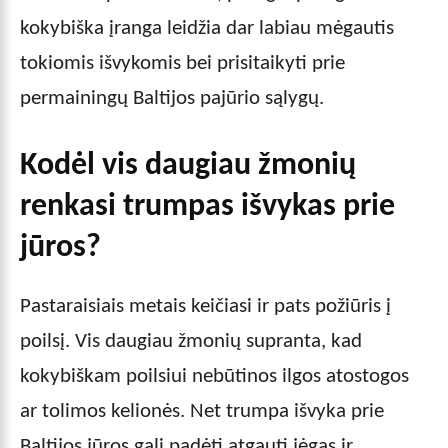
kokybiška įranga leidžia dar labiau mėgautis
tokiomis išvykomis bei prisitaikyti prie
permainingų Baltijos pajūrio sąlygų.
Kodėl vis daugiau žmonių
renkasi trumpas išvykas prie
jūros?
Pastaraisiais metais keičiasi ir pats požiūris į
poilsį. Vis daugiau žmonių supranta, kad
kokybiškam poilsiui nebūtinos ilgos atostogos
ar tolimos kelionės. Net trumpa išvyka prie
Baltijos jūros gali padėti atgauti jėgas ir