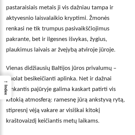
pastaraisiais metais ji vis dažniau tampa ir
aktyvesnio laisvalaikio kryptimi. Žmonės
renkasi ne tik trumpus pasivaikščiojimus
pakrante, bet ir ilgesnes išvykas, žygius,
plaukimus laivais ar žvejybą atviroje jūroje.
Vienas didžiausių Baltijos jūros privalumų –
nuolat besikeičianti aplinka. Net ir dažnai
→
Index
lankantis pajūryje galima kaskart patirti vis
kitokią atmosferą: ramesnę jūrą ankstyvą rytą,
stipresnį vėją vakare ar visiškai kitokį
kraštovaizdį keičiantis metų laikams.