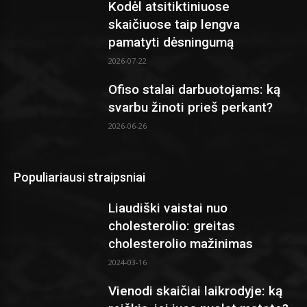
Kodėl atsitiktiniuose
skaičiuose taip lengva
pamatyti dėsningumą
2026-07-22
Ofiso stalai darbuotojams: ką
svarbu žinoti prieš perkant?
2026-06-26
Populiariausi straipsniai
Liaudiški vaistai nuo
cholesterolio: greitas
cholesterolio mažinimas
2024-03-16
Vienodi skaičiai laikrodyje: ką