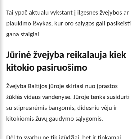
Tai ypač aktualu vykstant į ilgesnes žvejybos ar
plaukimo išvykas, kur oro sąlygos gali pasikeisti
gana staigiai.
Jūrinė žvejyba reikalauja kiek
kitokio pasiruošimo
Žvejyba Baltijos jūroje skiriasi nuo įprastos
žūklės vidaus vandenyse. Jūroje tenka susidurti
su stipresnėmis bangomis, didesniu vėju ir
kitokiomis žuvų gaudymo sąlygomis.
Dėl to svarbu ne tik įgūdžiai, bet ir tinkamai