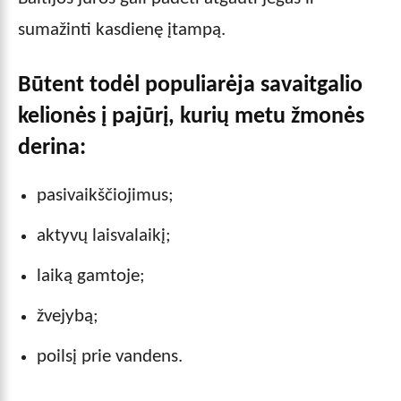
sumažinti kasdienę įtampą.
Būtent todėl populiarėja savaitgalio
kelionės į pajūrį, kurių metu žmonės
derina:
pasivaikščiojimus;
aktyvų laisvalaikį;
laiką gamtoje;
žvejybą;
poilsį prie vandens.