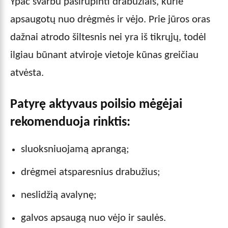
Ypač svarbu pasirūpinti drabužiais, kurie
apsaugotų nuo drėgmės ir vėjo. Prie jūros oras
dažnai atrodo šiltesnis nei yra iš tikrųjų, todėl
ilgiau būnant atviroje vietoje kūnas greičiau
atvėsta.
Patyrę aktyvaus poilsio mėgėjai
rekomenduoja rinktis:
sluoksniuojamą aprangą;
drėgmei atsparesnius drabužius;
neslidžią avalynę;
galvos apsaugą nuo vėjo ir saulės.