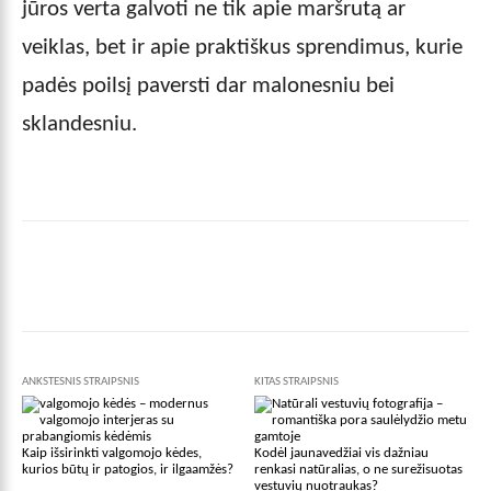
jūros verta galvoti ne tik apie maršrutą ar
veiklas, bet ir apie praktiškus sprendimus, kurie
padės poilsį paversti dar malonesniu bei
sklandesniu.
Facebook
X
Pinterest
Wha
ANKSTESNIS STRAIPSNIS
KITAS STRAIPSNIS
Kaip išsirinkti valgomojo kėdes,
Kodėl jaunavedžiai vis dažniau
kurios būtų ir patogios, ir ilgaamžės?
renkasi natūralias, o ne surežisuotas
vestuvių nuotraukas?