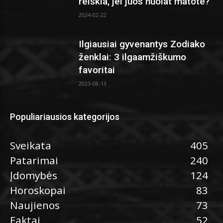
reiškia, jei juos nuolat matote?
2024-02-22
Ilgiausiai gyvenantys Zodiako
ženklai: 3 ilgaamžiškumo
favoritai
2023-08-13
Populiariausios kategorijos
Sveikata
405
Patarimai
240
Įdomybės
124
Horoskopai
83
Naujienos
73
Faktai
52