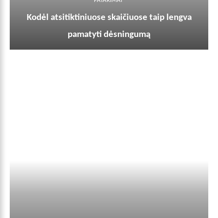
PATARIMAI
Kodėl atsitiktiniuose skaičiuose taip lengva
pamatyti dėsningumą