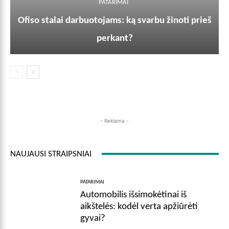
PATARIMAI
Ofiso stalai darbuotojams: ką svarbu žinoti prieš
perkant?
- Reklama -
NAUJAUSI STRAIPSNIAI
PATARIMAI
Automobilis išsimokėtinai iš
aikštelės: kodėl verta apžiūrėti
gyvai?