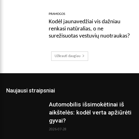
PRAMOGOS
Kodėl jaunavedžiai vis dažniau
renkasi natūralias, o ne
surežisuotas vestuvių nuotraukas?
Užkrauti daugiau
Naujausi straipsniai
Automobilis išsimokėtinai iš
aikštelės: kodėl verta apžiūrėti
gyvai?
2026-07-28