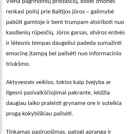
Viena pagrindinių priežasčių, kodėl žmonės
renkasi poilsį prie Baltijos jūros – galimybė
pabūti gamtoje ir bent trumpam atsiriboti nuo
kasdienių rūpesčių. Jūros garsas, atviros erdvės
ir lėtesnis tempas daugeliui padeda sumažinti
emocinę įtampą bei pailsėti nuo informacinio
triukšmo.
Aktyvesnės veiklos, tokios kaip žvejyba ar
ilgesni pasivaikščiojimai pakrante, leidžia
daugiau laiko praleisti gryname ore ir suteikia
progą kokybiškiau pailsėti.
Tinkamas pasiruošimas, patogi apranga ir