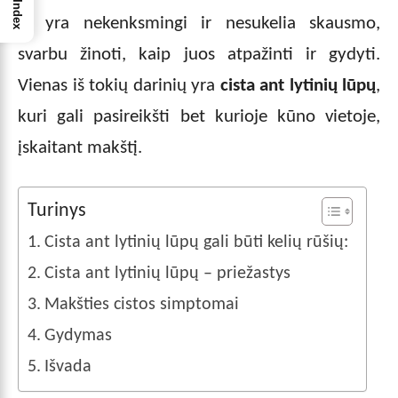
Index
jų yra nekenksmingi ir nesukelia skausmo,
svarbu žinoti, kaip juos atpažinti ir gydyti.
Vienas iš tokių darinių yra
cista ant lytinių lūpų
,
kuri gali pasireikšti bet kurioje kūno vietoje,
įskaitant makštį.
Turinys
Cista ant lytinių lūpų gali būti kelių rūšių:
Cista ant lytinių lūpų – priežastys
Makšties cistos simptomai
Gydymas
Išvada