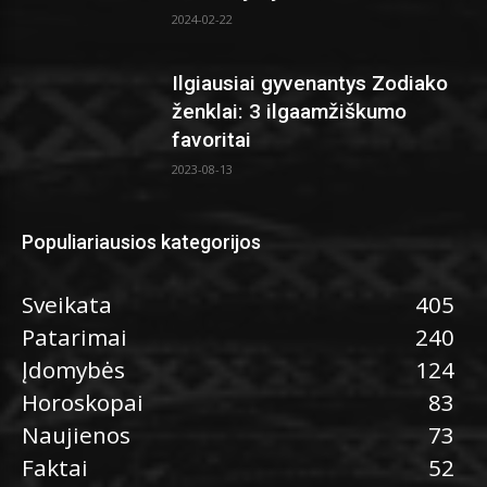
2024-02-22
Ilgiausiai gyvenantys Zodiako
ženklai: 3 ilgaamžiškumo
favoritai
2023-08-13
Populiariausios kategorijos
Sveikata
405
Patarimai
240
Įdomybės
124
Horoskopai
83
Naujienos
73
Faktai
52