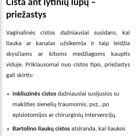
Cista ant lytinių lūpų –
priežastys
Vaginalinės cistos dažniausiai susidaro, kai
liauka ar kanalas užsikemša ir taip leidžia
skysčiams ar kitoms medžiagoms kauptis
viduje. Priklausomai nuo cistos tipo, priežastys
gali skirtis:
Inkliuzinės cistos
dažniausiai susijusios su
makšties sienelių traumomis, pvz., po
episiotomijos ar chirurginių intervencijų.
Bartolino liaukų cistos
atsiranda, kai liaukos