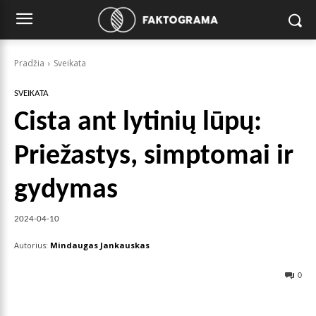
Pradžia
Sveikata
SVEIKATA
Cista ant lytinių lūpų:
Priežastys, simptomai ir
gydymas
2024-04-10
Autorius:
Mindaugas Jankauskas
0
Facebook
X
Pinterest
Wha