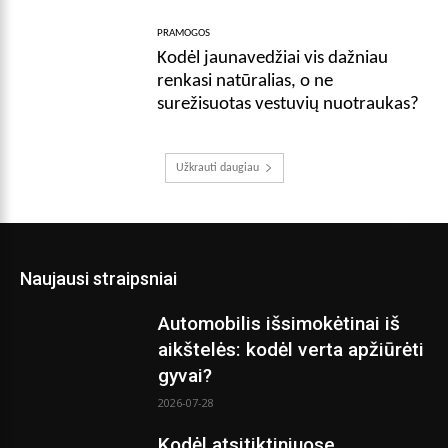
PRAMOGOS
Kodėl jaunavedžiai vis dažniau
renkasi natūralias, o ne
surežisuotas vestuvių nuotraukas?
Užkrauti daugiau
Naujausi straipsniai
Automobilis išsimokėtinai iš
aikštelės: kodėl verta apžiūrėti
gyvai?
2026-07-28
Kodėl atsitiktiniuose