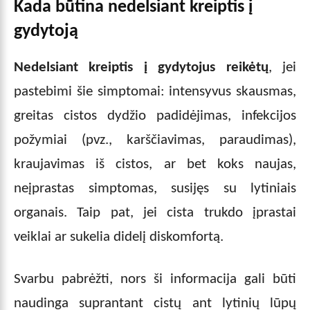
Kada būtina nedelsiant kreiptis į
gydytoją
Nedelsiant kreiptis į gydytojus reikėtų
, jei
pastebimi šie simptomai: intensyvus skausmas,
greitas cistos dydžio padidėjimas, infekcijos
požymiai (pvz., karščiavimas, paraudimas),
kraujavimas iš cistos, ar bet koks naujas,
neįprastas simptomas, susijęs su lytiniais
organais. Taip pat, jei cista trukdo įprastai
veiklai ar sukelia didelį diskomfortą.
Svarbu pabrėžti, nors ši informacija gali būti
naudinga suprantant cistų ant lytinių lūpų