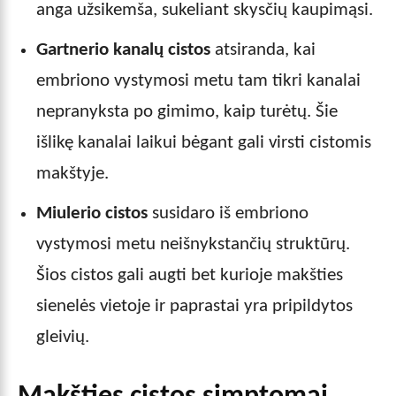
anga užsikemša, sukeliant skysčių kaupimąsi.
Gartnerio kanalų cistos
atsiranda, kai
embriono vystymosi metu tam tikri kanalai
nepranyksta po gimimo, kaip turėtų. Šie
išlikę kanalai laikui bėgant gali virsti cistomis
makštyje.
Miulerio cistos
susidaro iš embriono
vystymosi metu neišnykstančių struktūrų.
Šios cistos gali augti bet kurioje makšties
sienelės vietoje ir paprastai yra pripildytos
gleivių.