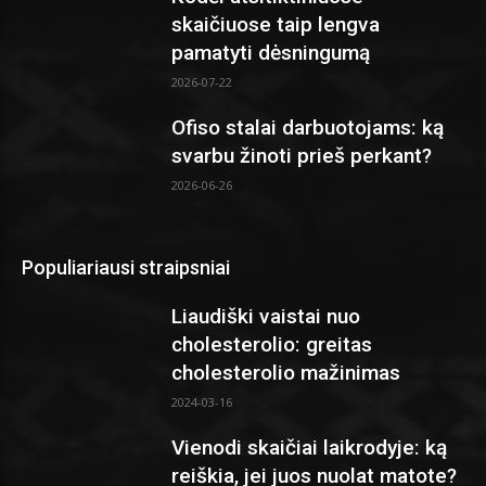
skaičiuose taip lengva
pamatyti dėsningumą
2026-07-22
Ofiso stalai darbuotojams: ką
svarbu žinoti prieš perkant?
2026-06-26
Populiariausi straipsniai
Liaudiški vaistai nuo
cholesterolio: greitas
cholesterolio mažinimas
2024-03-16
Vienodi skaičiai laikrodyje: ką
reiškia, jei juos nuolat matote?