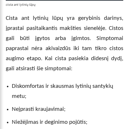
cista ant lytinių lūpų
Cista ant lytinių lūpų yra gerybinis darinys,
įprastai pasitaikantis makšties sienelėje. Cistos
gali būti įgytos arba įgimtos. Simptomai
paprastai nėra akivaizdūs iki tam tikro cistos
augimo etapo. Kai cista pasiekia didesnį dydį,
gali atsirasti šie simptomai:
Diskomfortas ir skausmas lytinių santykių
metu;
Neįprasti kraujavimai;
Niežėjimas ir deginimo pojūtis;