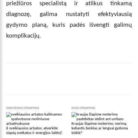
priežiūros specialistą ir atlikus tinkamą
diagnozę, galima nustatyti efektyviausią
gydymo planą, kuris padės išvengti galimų
komplikacijų.
Facebook
X
Pinterest
Wha
ANKSTESNIS STRAIPSNIS
KITAS STRAIPSNIS
Kraujas šlapime moterims: nerimą
6 sveikiausios arbatos: atverkite
keliantis ženklas ar lengvai gydoma
slaptą sveikatos ir energijos šaltinį!
būklė?