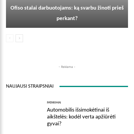
Ofiso stalai darbuotojams: ką svarbu žinoti prieš
perkant?
- Reklama -
NAUJAUSI STRAIPSNIAI
PATARIMAI
Automobilis išsimokėtinai iš
aikštelės: kodėl verta apžiūrėti
gyvai?