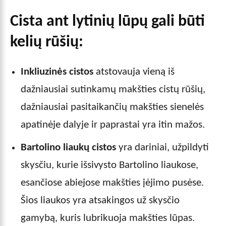
Cista ant lytinių lūpų gali būti
kelių rūšių:
Inkliuzinės cistos
atstovauja vieną iš
dažniausiai sutinkamų makšties cistų rūšių,
dažniausiai pasitaikančių makšties sienelės
apatinėje dalyje ir paprastai yra itin mažos.
Bartolino liaukų cistos
yra dariniai, užpildyti
skysčiu, kurie išsivysto Bartolino liaukose,
esančiose abiejose makšties įėjimo pusėse.
Šios liaukos yra atsakingos už skysčio
gamybą, kuris lubrikuoja makšties lūpas.