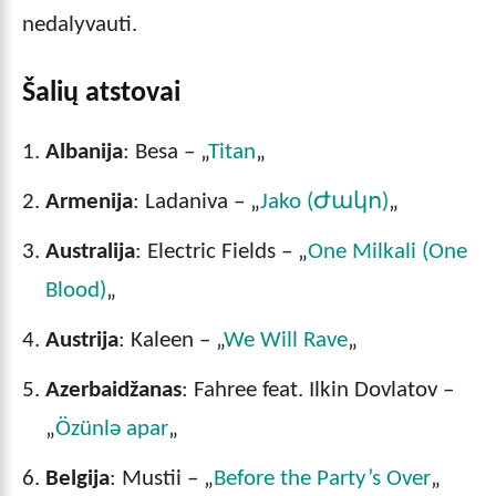
nedalyvauti.
Šalių atstovai
Albanija
: Besa – „
Titan
„
Armenija
: Ladaniva – „
Jako (Ժակո)
„
Australija
: Electric Fields – „
One Milkali (One
Blood)
„
Austrija
: Kaleen – „
We Will Rave
„
Azerbaidžanas
: Fahree feat. Ilkin Dovlatov –
„
Özünlə apar
„
Belgija
: Mustii – „
Before the Party’s Over
„