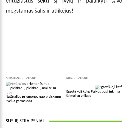
entuziastus sekti šį įvykį ir palaikyti savo
mėgstamas šalis ir atlikėjus!
Facebook
X
Pinterest
Wha
ANKSTESNIS STRAIPSNIS
KITAS STRAIPSNIS
Egzotiškoji katė: Puikus pasirinkimas
šeimai su vaikais
Natūralios priemonės nuo pleiskanų:
Sveika galvos oda
SUSIJĘ STRAIPSNIAI