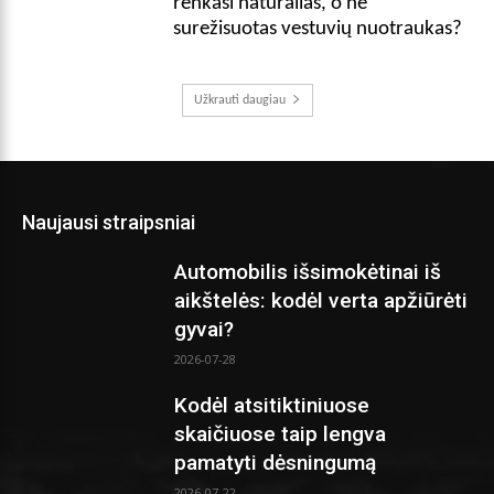
renkasi natūralias, o ne
surežisuotas vestuvių nuotraukas?
Užkrauti daugiau
Naujausi straipsniai
Automobilis išsimokėtinai iš
aikštelės: kodėl verta apžiūrėti
gyvai?
2026-07-28
Kodėl atsitiktiniuose
skaičiuose taip lengva
pamatyti dėsningumą
2026-07-22