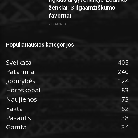
ženklai: 3 ilgaamžiškumo
favoritai
2023-08-13
Populiariausios kategorijos
Sveikata
405
Patarimai
240
Įdomybės
124
Horoskopai
83
Naujienos
73
Faktai
52
Pasaulis
38
Gamta
34