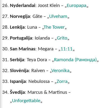
Nyderlandai
: Joost Klein – „
Europapa
„
Norvegija
: Gåte – „
Ulveham
„
Lenkija
: Luna – „
The Tow
e
r
„
Portugalija
: Iolanda – „
Grito
„
San Marinas
: Megara – „
11:11
„
Serbija
: Teya Dora – „
Ramonda (Рамонда)
„
Slovėnija
: Raiven – „
Veronika
„
Ispanija
: Nebulossa – „
Zorra
„
Švedija
: Marcus & Martinus –
„
Unforgettable
„