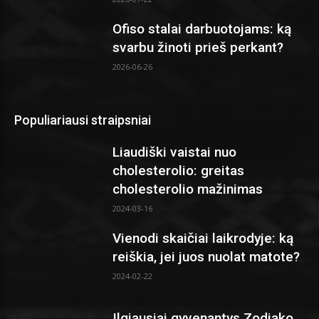
Ofiso stalai darbuotojams: ką
svarbu žinoti prieš perkant?
2026-06-26
Populiariausi straipsniai
Liaudiški vaistai nuo
cholesterolio: greitas
cholesterolio mažinimas
2024-03-16
Vienodi skaičiai laikrodyje: ką
reiškia, jei juos nuolat matote?
2024-02-22
Ilgiausiai gyvenantys Zodiako