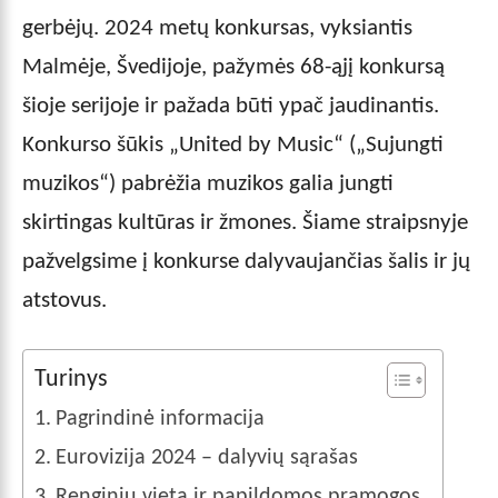
gerbėjų. 2024 metų konkursas, vyksiantis
Malmėje, Švedijoje, pažymės 68-ąjį konkursą
šioje serijoje ir pažada būti ypač jaudinantis.
Konkurso šūkis „United by Music“ („Sujungti
muzikos“) pabrėžia muzikos galia jungti
skirtingas kultūras ir žmones. Šiame straipsnyje
pažvelgsime į konkurse dalyvaujančias šalis ir jų
atstovus.
Turinys
Pagrindinė informacija
Eurovizija 2024 – dalyvių sąrašas
Renginių vieta ir papildomos pramogos