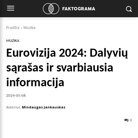
Pradžia
Muzika
MUZIKA
Eurovizija 2024: Dalyvių
sąrašas ir svarbiausia
informacija
2024-05-06
Autorius:
Mindaugas Jankauskas
0
Facebook
X
Pinterest
Wha