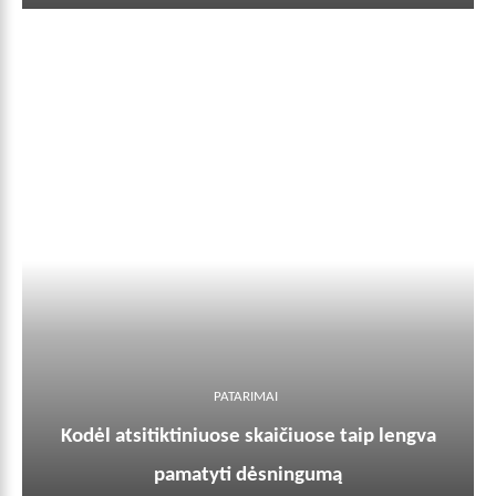
PATARIMAI
Kodėl atsitiktiniuose skaičiuose taip lengva
pamatyti dėsningumą