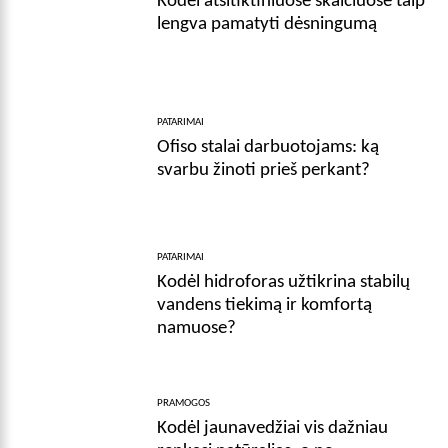
Kodėl atsitiktiniuose skaičiuose taip
lengva pamatyti dėsningumą
PATARIMAI
Ofiso stalai darbuotojams: ką
svarbu žinoti prieš perkant?
PATARIMAI
Kodėl hidroforas užtikrina stabilų
vandens tiekimą ir komfortą
namuose?
PRAMOGOS
Kodėl jaunavedžiai vis dažniau