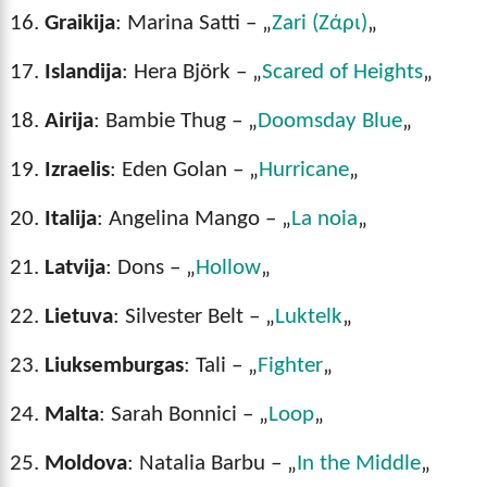
Graikija
: Marina Satti – „
Zari (Ζάρι)
„
Islandija
: Hera Björk – „
Scared of Heights
„
Airija
: Bambie Thug – „
Doomsday Blue
„
Izraelis
: Eden Golan – „
Hurricane
„
Italija
: Angelina Mango – „
La noia
„
Latvija
: Dons – „
Hollow
„
Lietuva
: Silvester Belt – „
Luktelk
„
Liuksemburgas
: Tali – „
Fighter
„
Malta
: Sarah Bonnici – „
Loop
„
Moldova
: Natalia Barbu – „
In the Middle
„