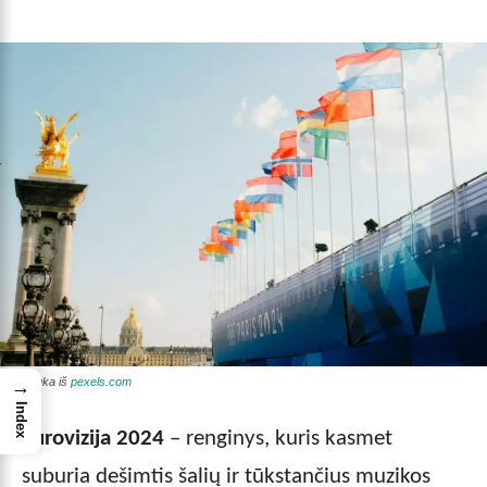
Nuotrauka iš
pexels.com
→
Index
Eurovizija 2024
– renginys, kuris kasmet
suburia dešimtis šalių ir tūkstančius muzikos