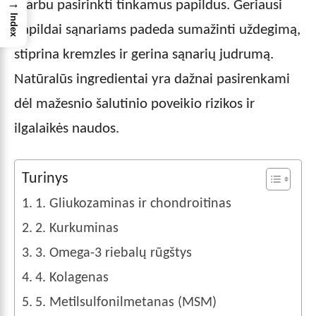
→
svarbu pasirinkti tinkamus papildus. Geriausi
Index
papildai sąnariams padeda sumažinti uždegimą,
stiprina kremzles ir gerina sąnarių judrumą.
Natūralūs ingredientai yra dažnai pasirenkami
dėl mažesnio šalutinio poveikio rizikos ir
ilgalaikės naudos.
Turinys
1. Gliukozaminas ir chondroitinas
2. Kurkuminas
3. Omega-3 riebalų rūgštys
4. Kolagenas
5. Metilsulfonilmetanas (MSM)