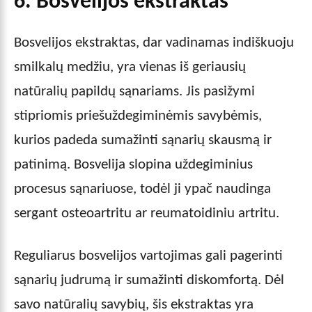
6. Bosvelijos ekstraktas
Bosvelijos ekstraktas, dar vadinamas indiškuoju
smilkalų medžiu, yra vienas iš geriausių
natūralių papildų sąnariams. Jis pasižymi
stipriomis priešuždegiminėmis savybėmis,
kurios padeda sumažinti sąnarių skausmą ir
patinimą. Bosvelija slopina uždegiminius
procesus sąnariuose, todėl ji ypač naudinga
sergant osteoartritu ar reumatoidiniu artritu.
Reguliarus bosvelijos vartojimas gali pagerinti
sąnarių judrumą ir sumažinti diskomfortą. Dėl
savo natūralių savybių, šis ekstraktas yra