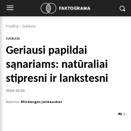
Pradžia
Sveikata
SVEIKATA
Geriausi papildai
sąnariams: natūraliai
stipresni ir lankstesni
2024-10-20
Autorius:
Mindaugas Jankauskas
0
Facebook
X
Pinterest
Wha