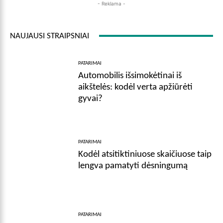
- Reklama -
NAUJAUSI STRAIPSNIAI
PATARIMAI
Automobilis išsimokėtinai iš
aikštelės: kodėl verta apžiūrėti
gyvai?
PATARIMAI
Kodėl atsitiktiniuose skaičiuose taip
lengva pamatyti dėsningumą
PATARIMAI