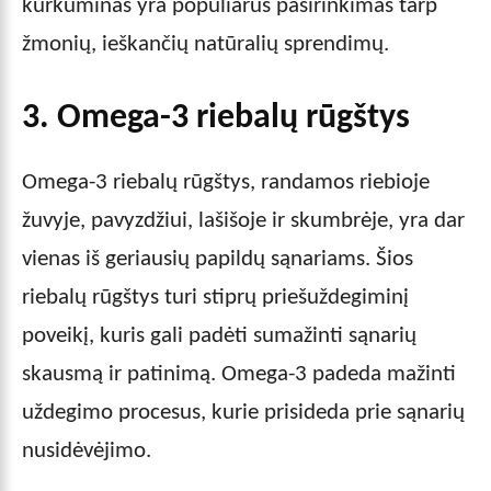
kurkuminas yra populiarus pasirinkimas tarp
žmonių, ieškančių natūralių sprendimų.
3. Omega-3 riebalų rūgštys
Omega-3 riebalų rūgštys, randamos riebioje
žuvyje, pavyzdžiui, lašišoje ir skumbrėje, yra dar
vienas iš geriausių papildų sąnariams. Šios
riebalų rūgštys turi stiprų priešuždegiminį
poveikį, kuris gali padėti sumažinti sąnarių
skausmą ir patinimą. Omega-3 padeda mažinti
uždegimo procesus, kurie prisideda prie sąnarių
nusidėvėjimo.