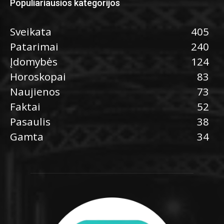
Populiariausios kategorijos
Sveikata
405
Patarimai
240
Įdomybės
124
Horoskopai
83
Naujienos
73
Faktai
52
Pasaulis
38
Gamta
34