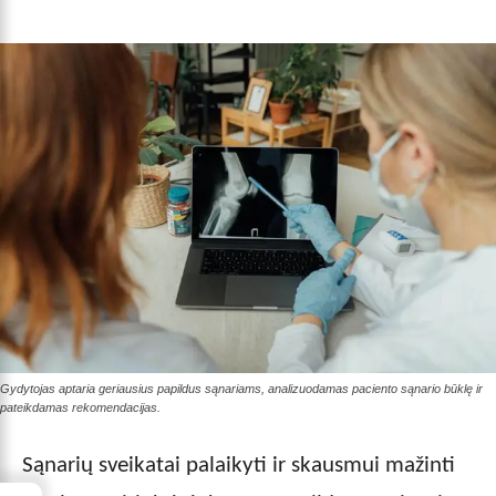
Gydytojas aptaria geriausius papildus sąnariams, analizuodamas paciento sąnario būklę ir
pateikdamas rekomendacijas.
Sąnarių sveikatai palaikyti ir skausmui mažinti