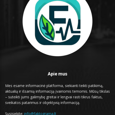
Apie mus
Mes esame informacinė platforma, siekianti teikti patikimą,
aktualią ir išsamią informaciją įvairiomis temomis. Mūsų tikslas
– suteikti jums galimybę greitai ir lengvai rasti tikrus faktus,
sveikatos patarimus ir objektyvią informaciją.
Susisiekite:
info@faktograma.lt