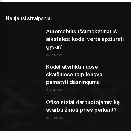
Naujausi straipsniai
Automobilis išsimokėtinai iš
aikštelės: kodėl verta apžiūrėti
gyvai?
2026-07-28
Kodėl atsitiktiniuose
skaičiuose taip lengva
pamatyti dėsningumą
2026-07-22
Ofiso stalai darbuotojams: ką
svarbu žinoti prieš perkant?
2026-06-26