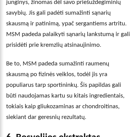
junginys, žinomas dėl savo priešuždegiminių
savybių. Jis gali padėti sumažinti sąnarių
skausmą ir patinimą, ypač sergantiems artritu.
MSM padeda palaikyti sąnarių lankstumą ir gali
prisidėti prie kremzlių atsinaujinimo.
Be to, MSM padeda sumažinti raumenų
skausmą po fizinės veiklos, todėl jis yra
populiarus tarp sportininkų. Šis papildas gali
būti naudojamas kartu su kitais ingredientais,
tokiais kaip gliukozaminas ar chondroitinas,
siekiant dar geresnių rezultatų.