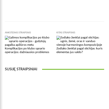
Facebook
X
Pinterest
Wha
ANKSTESNIS STRAIPSNIS
KITAS STRAIPSNIS
Komplikacijos po klubo sąnario
Zodiako ženklai pagal stichijas: kuris
operacijos: dažniausios problemos
elementas jus valdo?
SUSIJĘ STRAIPSNIAI