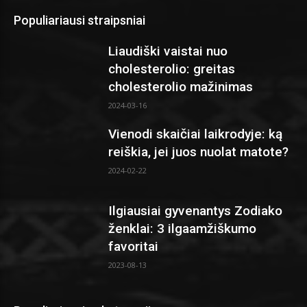
Populiariausi straipsniai
Liaudiški vaistai nuo
cholesterolio: greitas
cholesterolio mažinimas
2024-03-16
Vienodi skaičiai laikrodyje: ką
reiškia, jei juos nuolat matote?
2024-02-22
Ilgiausiai gyvenantys Zodiako
ženklai: 3 ilgaamžiškumo
favoritai
2023-08-13