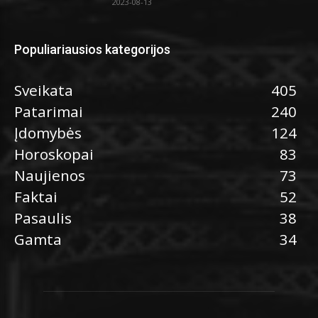
2023-08-13
Populiariausios kategorijos
Sveikata
405
Patarimai
240
Įdomybės
124
Horoskopai
83
Naujienos
73
Faktai
52
Pasaulis
38
Gamta
34