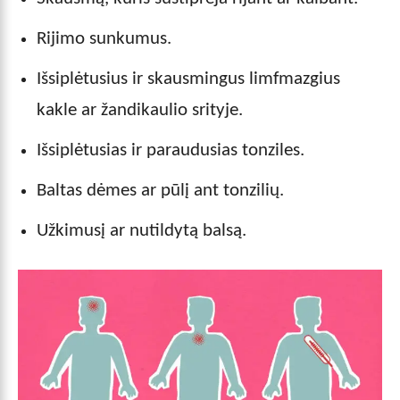
Rijimo sunkumus.
Išsiplėtusius ir skausmingus limfmazgius
kakle ar žandikaulio srityje.
Išsiplėtusias ir paraudusias tonziles.
Baltas dėmes ar pūlį ant tonzilių.
Užkimusį ar nutildytą balsą.