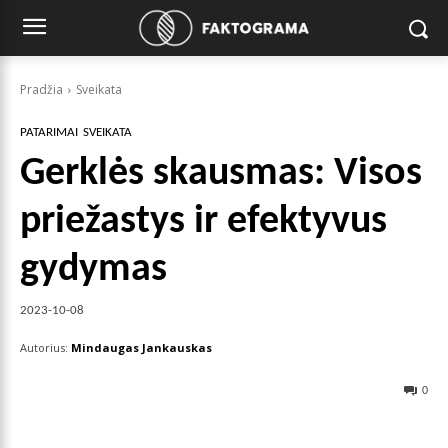
Pradžia
Sveikata
PATARIMAI
SVEIKATA
Gerklės skausmas: Visos
priežastys ir efektyvus
gydymas
2023-10-08
Autorius:
Mindaugas Jankauskas
0
Facebook
X
Pinterest
Wha