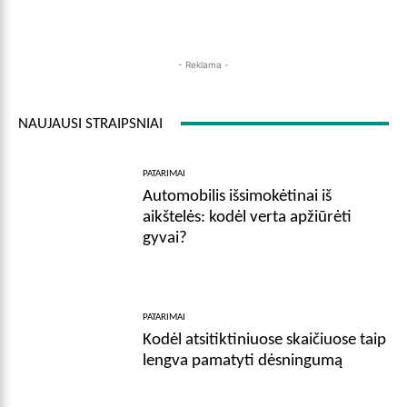
- Reklama -
NAUJAUSI STRAIPSNIAI
PATARIMAI
Automobilis išsimokėtinai iš
aikštelės: kodėl verta apžiūrėti
gyvai?
PATARIMAI
Kodėl atsitiktiniuose skaičiuose taip
lengva pamatyti dėsningumą