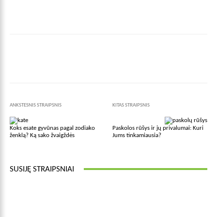
Facebook
X
Pinterest
Wha
ANKSTESNIS STRAIPSNIS
KITAS STRAIPSNIS
Koks esate gyvūnas pagal zodiako
Paskolos rūšys ir jų privalumai: Kuri
ženklą? Ką sako žvaigždės
Jums tinkamiausia?
SUSIJĘ STRAIPSNIAI