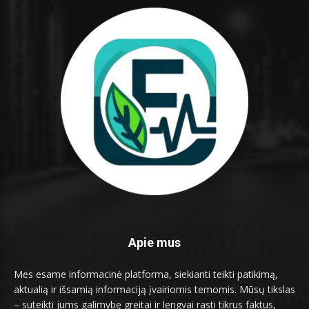
Apie mus
Mes esame informacinė platforma, siekianti teikti patikimą,
aktualią ir išsamią informaciją įvairiomis temomis. Mūsų tikslas
– suteikti jums galimybę greitai ir lengvai rasti tikrus faktus,