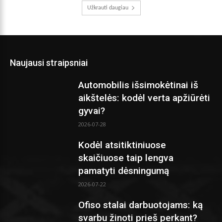
Užkrauti daugiau
Naujausi straipsniai
Automobilis išsimokėtinai iš
aikštelės: kodėl verta apžiūrėti
gyvai?
2026-07-28
Kodėl atsitiktiniuose
skaičiuose taip lengva
pamatyti dėsningumą
2026-07-22
Ofiso stalai darbuotojams: ką
svarbu žinoti prieš perkant?