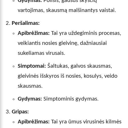
Gydymas:
Poilsis, gausus skysčių
vartojimas, skausmą malšinantys vaistai.
Peršalimas:
Apibrėžimas:
Tai yra uždegiminis procesas,
veikiantis nosies gleivinę, dažniausiai
sukeliamas virusais.
Simptomai:
Šaltukas, galvos skausmas,
gleivinės išskyros iš nosies, kosulys, veido
skausmas.
Gydymas:
Simptominis gydymas.
Gripas:
Apibrėžimas:
Tai yra ūmus virusinės kilmės