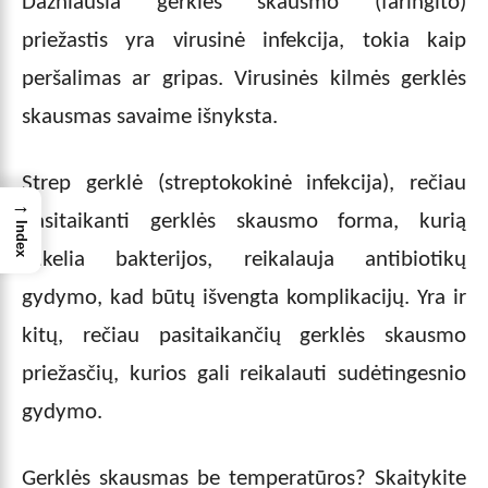
Dažniausia gerklės skausmo (faringito)
priežastis yra virusinė infekcija, tokia kaip
peršalimas ar gripas. Virusinės kilmės gerklės
skausmas savaime išnyksta.
Strep gerklė (streptokokinė infekcija), rečiau
→
pasitaikanti gerklės skausmo forma, kurią
Index
sukelia bakterijos, reikalauja antibiotikų
gydymo, kad būtų išvengta komplikacijų. Yra ir
kitų, rečiau pasitaikančių gerklės skausmo
priežasčių, kurios gali reikalauti sudėtingesnio
gydymo.
Gerklės skausmas be temperatūros? Skaitykite