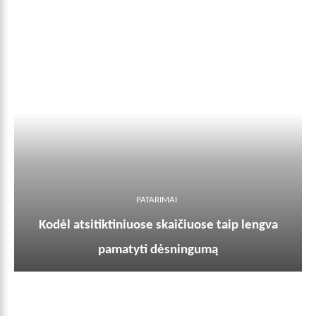
PATARIMAI
Kodėl atsitiktiniuose skaičiuose taip lengva
pamatyti dėsningumą