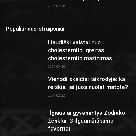
2026-06-26
Populiariausi straipsniai
Liaudiški vaistai nuo
cholesterolio: greitas
cholesterolio mažinimas
2024-03-16
Vienodi skaičiai laikrodyje: ką
reiškia, jei juos nuolat matote?
2024-02-22
Ilgiausiai gyvenantys Zodiako
ženklai: 3 ilgaamžiškumo
favoritai