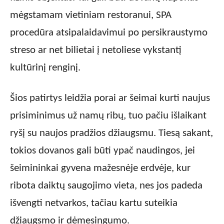
mėgstamam vietiniam restoranui, SPA
procedūra atsipalaidavimui po persikraustymo
streso ar net bilietai į netoliese vykstantį
kultūrinį renginį.
Šios patirtys leidžia porai ar šeimai kurti naujus
prisiminimus už namų ribų, tuo pačiu išlaikant
ryšį su naujos pradžios džiaugsmu. Tiesą sakant,
tokios dovanos gali būti ypač naudingos, jei
šeimininkai gyvena mažesnėje erdvėje, kur
ribota daiktų saugojimo vieta, nes jos padeda
išvengti netvarkos, tačiau kartu suteikia
džiaugsmo ir dėmesingumo.