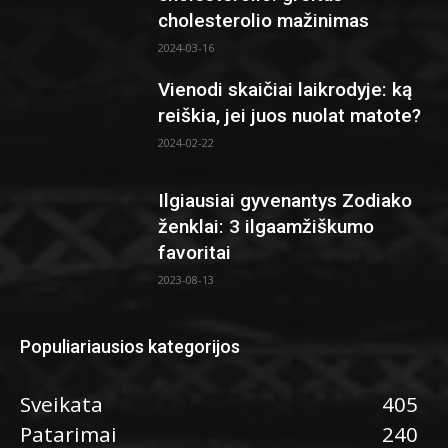
cholesterolio mažinimas
2024-03-16
Vienodi skaičiai laikrodyje: ką
reiškia, jei juos nuolat matote?
2024-02-22
Ilgiausiai gyvenantys Zodiako
ženklai: 3 ilgaamžiškumo
favoritai
2023-08-13
Populiariausios kategorijos
Sveikata
405
Patarimai
240