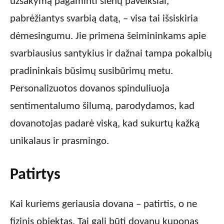
užsakymą pagaminti sienų paveikslai,
pabrėžiantys svarbią datą, – visa tai išsiskiria
dėmesingumu. Jie primena šeimininkams apie
svarbiausius santykius ir dažnai tampa pokalbių
pradininkais būsimų susibūrimų metu.
Personalizuotos dovanos spinduliuoja
sentimentalumo šilumą, parodydamos, kad
dovanotojas padarė viską, kad sukurtų kažką
unikalaus ir prasmingo.
Patirtys
Kai kuriems geriausia dovana – patirtis, o ne
fizinis objektas. Tai gali būti dovanų kuponas