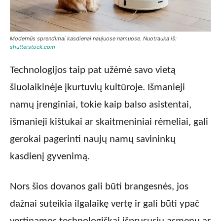
Modernūs sprendimai kasdienai naujuose namuose. Nuotrauka iš:
shutterstock.com
Technologijos taip pat užėmė savo vietą
šiuolaikinėje įkurtuvių kultūroje. Išmanieji
namų įrenginiai, tokie kaip balso asistentai,
išmanieji kištukai ar skaitmeniniai rėmeliai, gali
gerokai pagerinti naujų namų savininkų
kasdienį gyvenimą.
Nors šios dovanos gali būti brangesnės, jos
dažnai suteikia ilgalaikę vertę ir gali būti ypač