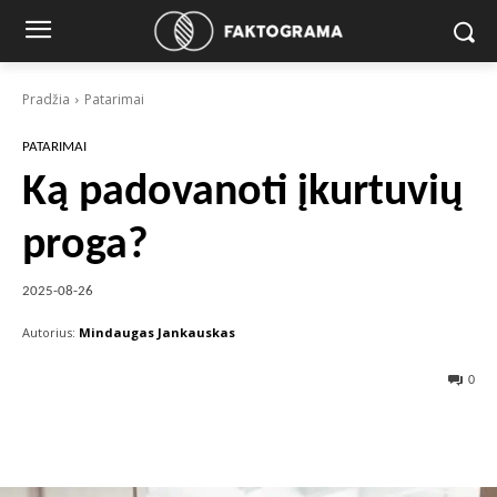
Pradžia
Patarimai
PATARIMAI
Ką padovanoti įkurtuvių
proga?
2025-08-26
Autorius:
Mindaugas Jankauskas
0
Facebook
X
Pinterest
Wha