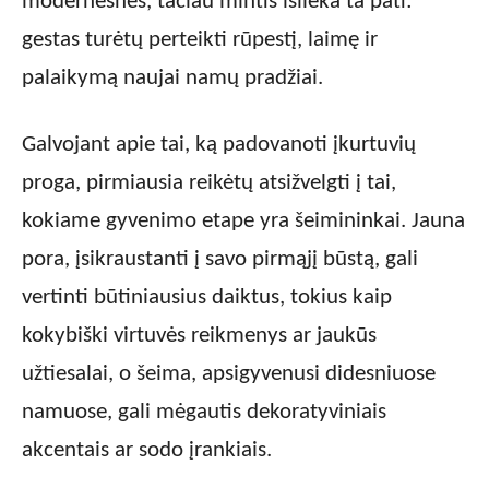
modernesnės, tačiau mintis išlieka ta pati:
gestas turėtų perteikti rūpestį, laimę ir
palaikymą naujai namų pradžiai.
Galvojant apie tai, ką padovanoti įkurtuvių
proga, pirmiausia reikėtų atsižvelgti į tai,
kokiame gyvenimo etape yra šeimininkai. Jauna
pora, įsikraustanti į savo pirmąjį būstą, gali
vertinti būtiniausius daiktus, tokius kaip
kokybiški virtuvės reikmenys ar jaukūs
užtiesalai, o šeima, apsigyvenusi didesniuose
namuose, gali mėgautis dekoratyviniais
akcentais ar sodo įrankiais.