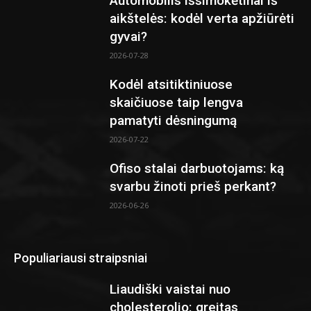
Automobilis išsimokėtinai iš
aikštelės: kodėl verta apžiūrėti
gyvai?
2026-07-28
Kodėl atsitiktiniuose
skaičiuose taip lengva
pamatyti dėsningumą
2026-07-22
Ofiso stalai darbuotojams: ką
svarbu žinoti prieš perkant?
2026-06-26
Populiariausi straipsniai
Liaudiški vaistai nuo
cholesterolio: greitas