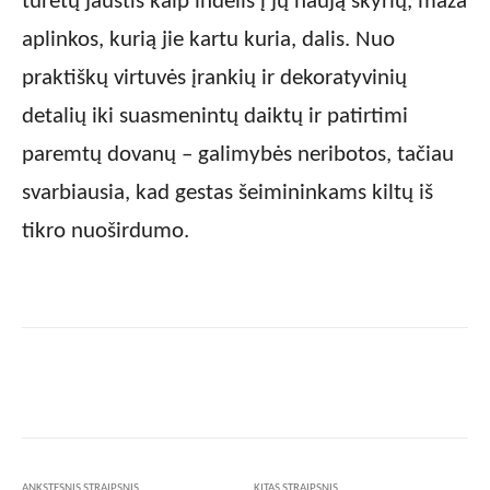
turėtų jaustis kaip indėlis į jų naują skyrių, maža
aplinkos, kurią jie kartu kuria, dalis. Nuo
praktiškų virtuvės įrankių ir dekoratyvinių
detalių iki suasmenintų daiktų ir patirtimi
paremtų dovanų – galimybės neribotos, tačiau
svarbiausia, kad gestas šeimininkams kiltų iš
tikro nuoširdumo.
Facebook
X
Pinterest
Wha
ANKSTESNIS STRAIPSNIS
KITAS STRAIPSNIS