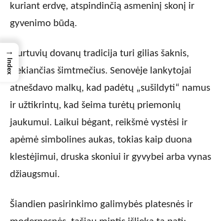
kuriant erdvę, atspindinčią asmeninį skonį ir
gyvenimo būdą.
→
Įkurtuvių dovanų tradicija turi gilias šaknis,
Index
siekiančias šimtmečius. Senovėje lankytojai
atnešdavo malkų, kad padėtų „sušildyti“ namus
ir užtikrintų, kad šeima turėtų priemonių
jaukumui. Laikui bėgant, reikšmė vystėsi ir
apėmė simbolines aukas, tokias kaip duona
klestėjimui, druska skoniui ir gyvybei arba vynas
džiaugsmui.
Šiandien pasirinkimo galimybės platesnės ir