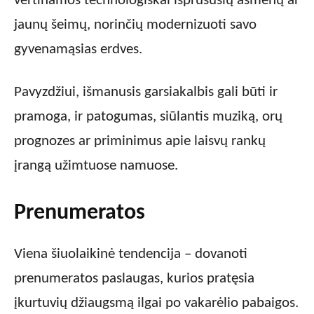
vertinamos technologiškai išprususių asmenų ar
jaunų šeimų, norinčių modernizuoti savo
gyvenamąsias erdves.
Pavyzdžiui, išmanusis garsiakalbis gali būti ir
pramoga, ir patogumas, siūlantis muziką, orų
prognozes ar priminimus apie laisvų rankų
įrangą užimtuose namuose.
Prenumeratos
Viena šiuolaikinė tendencija – dovanoti
prenumeratos paslaugas, kurios pratęsia
įkurtuvių džiaugsmą ilgai po vakarėlio pabaigos.