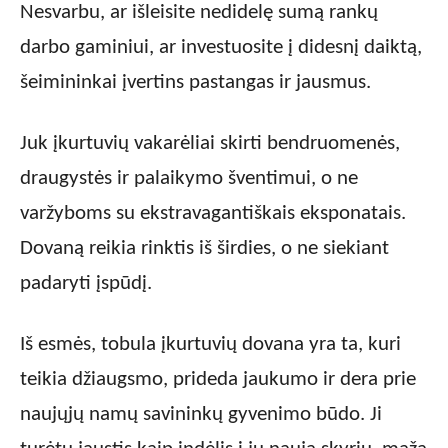
Nesvarbu, ar išleisite nedidelę sumą rankų
darbo gaminiui, ar investuosite į didesnį daiktą,
šeimininkai įvertins pastangas ir jausmus.
Juk įkurtuvių vakarėliai skirti bendruomenės,
draugystės ir palaikymo šventimui, o ne
varžyboms su ekstravagantiškais eksponatais.
Dovaną reikia rinktis iš širdies, o ne siekiant
padaryti įspūdį.
Iš esmės, tobula įkurtuvių dovana yra ta, kuri
teikia džiaugsmo, prideda jaukumo ir dera prie
naujųjų namų savininkų gyvenimo būdo. Ji