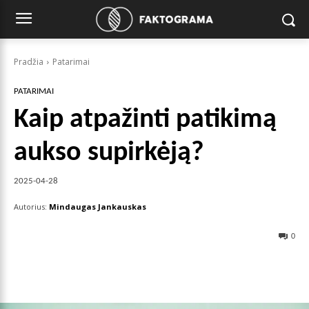
Pradžia
Patarimai
PATARIMAI
Kaip atpažinti patikimą
aukso supirkėją?
2025-04-28
Autorius:
Mindaugas Jankauskas
0
Facebook
X
Pinterest
Wha