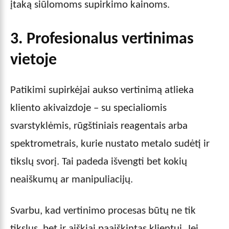
įtaką siūlomoms supirkimo kainoms.
3. Profesionalus vertinimas
vietoje
Patikimi supirkėjai aukso vertinimą atlieka
kliento akivaizdoje – su specialiomis
svarstyklėmis, rūgštiniais reagentais arba
spektrometrais, kurie nustato metalo sudėtį ir
tikslų svorį. Tai padeda išvengti bet kokių
neaiškumų ar manipuliacijų.
Svarbu, kad vertinimo procesas būtų ne tik
tikslus, bet ir aiškiai paaiškintas klientui. Jei