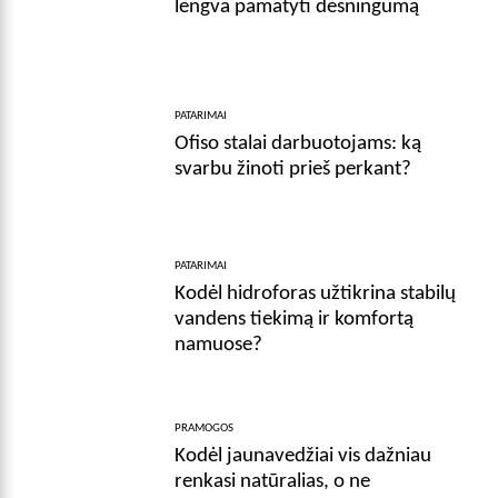
lengva pamatyti dėsningumą
PATARIMAI
Ofiso stalai darbuotojams: ką
svarbu žinoti prieš perkant?
PATARIMAI
Kodėl hidroforas užtikrina stabilų
vandens tiekimą ir komfortą
namuose?
PRAMOGOS
Kodėl jaunavedžiai vis dažniau
renkasi natūralias, o ne