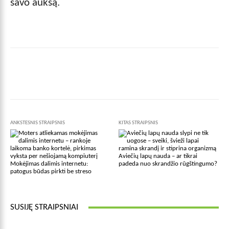
savo auksą.
Facebook
X
Pinterest
Wha
ANKSTESNIS STRAIPSNIS
KITAS STRAIPSNIS
Aviečių lapų nauda – ar tikrai
Mokėjimas dalimis internetu:
padeda nuo skrandžio rūgštingumo?
patogus būdas pirkti be streso
SUSIJĘ STRAIPSNIAI