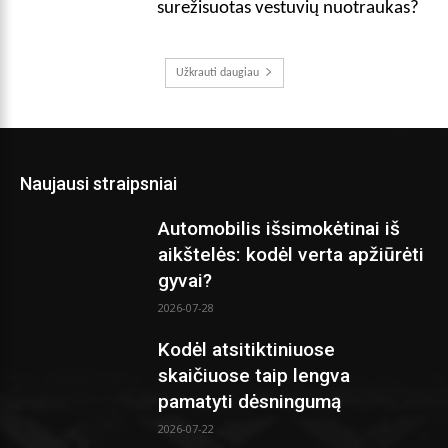
surežisuotas vestuvių nuotraukas?
Užkrauti daugiau
Naujausi straipsniai
Automobilis išsimokėtinai iš
aikštelės: kodėl verta apžiūrėti
gyvai?
2026-07-28
Kodėl atsitiktiniuose
skaičiuose taip lengva
pamatyti dėsningumą
2026-07-22