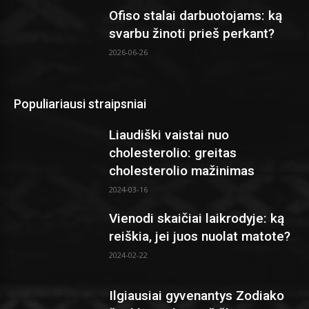
Ofiso stalai darbuotojams: ką
svarbu žinoti prieš perkant?
2026-06-26
Populiariausi straipsniai
Liaudiški vaistai nuo
cholesterolio: greitas
cholesterolio mažinimas
2024-03-16
Vienodi skaičiai laikrodyje: ką
reiškia, jei juos nuolat matote?
2024-02-22
Ilgiausiai gyvenantys Zodiako