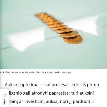
Auksinės monetos – viena dažniausių aukso supirkimo formų.
Aukso supirkimas – tai procesas, kuris iš pirmo
žvilgsnio gali atrodyti paprastas: turi auksinį
→
Index
dirbinį ar investicinį auksą, nori jį parduoti ir