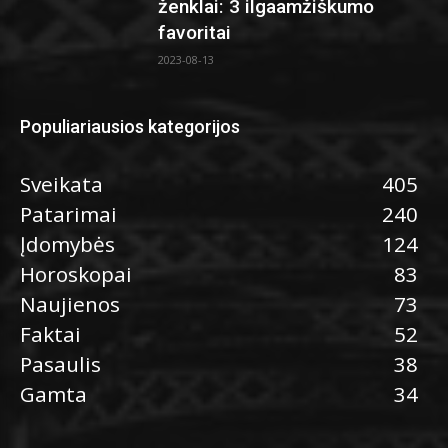
ženklai: 3 ilgaamžiškumo
favoritai
2023-08-13
Populiariausios kategorijos
Sveikata
405
Patarimai
240
Įdomybės
124
Horoskopai
83
Naujienos
73
Faktai
52
Pasaulis
38
Gamta
34