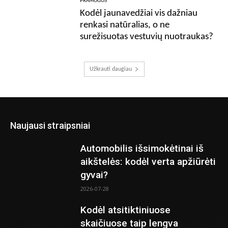
PRAMOGOS
Kodėl jaunavedžiai vis dažniau
renkasi natūralias, o ne
surežisuotas vestuvių nuotraukas?
Užkrauti daugiau
Naujausi straipsniai
Automobilis išsimokėtinai iš
aikštelės: kodėl verta apžiūrėti
gyvai?
2026-07-28
Kodėl atsitiktiniuose
skaičiuose taip lengva