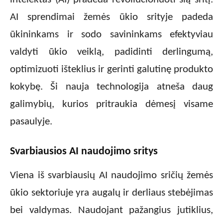
AI sprendimai žemės ūkio srityje padeda
ūkininkams ir sodo savininkams efektyviau
valdyti ūkio veiklą, padidinti derlingumą,
optimizuoti išteklius ir gerinti galutinę produkto
kokybę. Ši nauja technologija atneša daug
galimybių, kurios pritraukia dėmesį visame
pasaulyje.
Svarbiausios AI naudojimo sritys
Viena iš svarbiausių AI naudojimo sričių žemės
ūkio sektoriuje yra augalų ir derliaus stebėjimas
bei valdymas. Naudojant pažangius jutiklius,