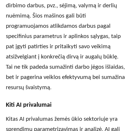
dirbimo darbus, pvz., sėjimą, valymą ir derlių
nuėmimą. Šios mašinos gali būti
programuojamos atlikdamos darbus pagal
specifinius parametrus ir aplinkos sąlygas, taip
pat įgyti patirties ir pritaikyti savo veikimą
atsižvelgiant į konkrečią dirvą ir augalų būklę.
Tai ne tik padeda sumažinti darbo jėgos išlaidas,
bet ir pagerina veiklos efektyvumą bei sumažina
resursų švaistymą.
Kiti AI privalumai
Kitas AI privalumas žemės ūkio sektoriuje yra
sprendimų parametrizavimas ir analizė. AI gali