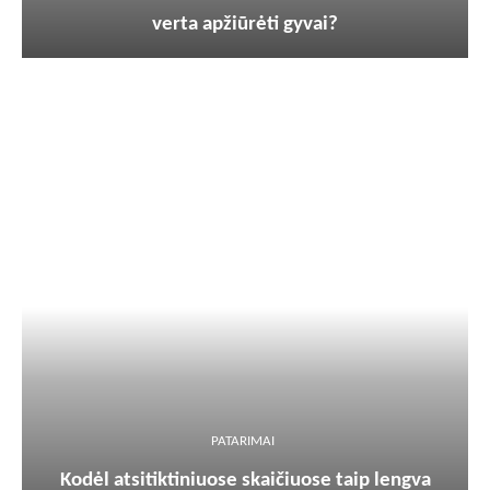
verta apžiūrėti gyvai?
PATARIMAI
Kodėl atsitiktiniuose skaičiuose taip lengva