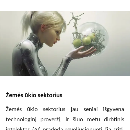
Žemės ūkio sektorius
Žemės ūkio sektorius jau seniai išgyvena
technologinį proveržį, ir šiuo metu dirbtinis
intelektas (AI) pradeda revoliucionuoti šią sritį.