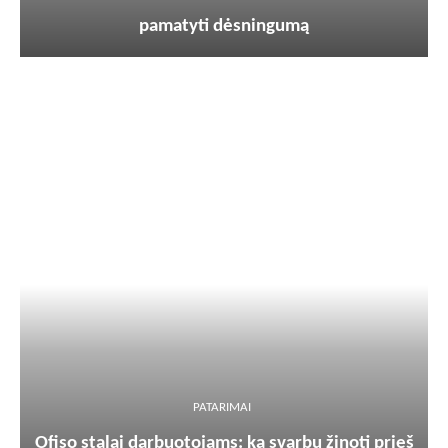
pamatyti dėsningumą
PATARIMAI
Ofiso stalai darbuotojams: ką svarbu žinoti prieš