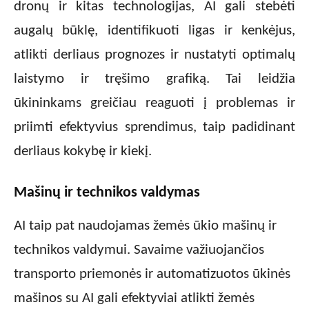
dronų ir kitas technologijas, AI gali stebėti
augalų būklę, identifikuoti ligas ir kenkėjus,
atlikti derliaus prognozes ir nustatyti optimalų
laistymo ir tręšimo grafiką. Tai leidžia
ūkininkams greičiau reaguoti į problemas ir
priimti efektyvius sprendimus, taip padidinant
derliaus kokybę ir kiekį.
Mašinų ir technikos valdymas
AI taip pat naudojamas žemės ūkio mašinų ir
technikos valdymui. Savaime važiuojančios
transporto priemonės ir automatizuotos ūkinės
mašinos su AI gali efektyviai atlikti žemės