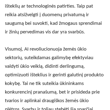
išteklių ar technologinės patirties. Taip pat
reikia atsižvelgti į duomenų privatumą ir
saugumą bei suvokti, kad žmogaus sprendimai
ir žinių pervedimas vis dar yra svarbūs.
Visumoj, AI revoliucionuoja žemės ūkio
sektorių, suteikdamas galimybę efektyviau
valdyti ūkio veiklą, didinti derlingumą,
optimizuoti išteklius ir gerinti galutinį produkto
kokybę. Tai ne tik suteikia ūkininkams
konkurencinį pranašumą, bet ir prisideda prie
tvarios ir aplinkai draugiškos žemės ūkio
plėtros. Svarbu ir toliau stebėti šią sparčiai