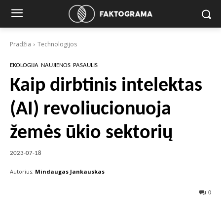
Pradžia
Technologijos
EKOLOGIJA
NAUJIENOS
PASAULIS
Kaip dirbtinis intelektas
(AI) revoliucionuoja
žemės ūkio sektorių
2023-07-18
Autorius:
Mindaugas Jankauskas
0
Facebook
X
Pinterest
Wha