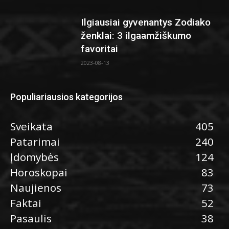
Ilgiausiai gyvenantys Zodiako
ženklai: 3 ilgaamžiškumo
favoritai
2023-08-13
Populiariausios kategorijos
Sveikata
405
Patarimai
240
Įdomybės
124
Horoskopai
83
Naujienos
73
Faktai
52
Pasaulis
38