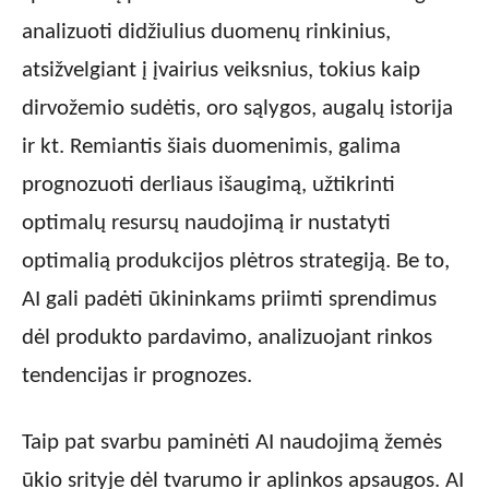
analizuoti didžiulius duomenų rinkinius,
atsižvelgiant į įvairius veiksnius, tokius kaip
dirvožemio sudėtis, oro sąlygos, augalų istorija
ir kt. Remiantis šiais duomenimis, galima
prognozuoti derliaus išaugimą, užtikrinti
optimalų resursų naudojimą ir nustatyti
optimalią produkcijos plėtros strategiją. Be to,
AI gali padėti ūkininkams priimti sprendimus
dėl produkto pardavimo, analizuojant rinkos
tendencijas ir prognozes.
Taip pat svarbu paminėti AI naudojimą žemės
ūkio srityje dėl tvarumo ir aplinkos apsaugos. AI