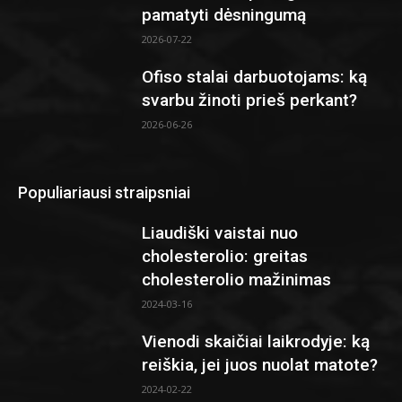
pamatyti dėsningumą
2026-07-22
Ofiso stalai darbuotojams: ką
svarbu žinoti prieš perkant?
2026-06-26
Populiariausi straipsniai
Liaudiški vaistai nuo
cholesterolio: greitas
cholesterolio mažinimas
2024-03-16
Vienodi skaičiai laikrodyje: ką
reiškia, jei juos nuolat matote?
2024-02-22