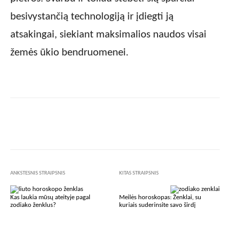
besivystančią technologiją ir įdiegti ją
atsakingai, siekiant maksimalios naudos visai
žemės ūkio bendruomenei.
Facebook
X
Pinterest
Wha
ANKSTESNIS STRAIPSNIS
KITAS STRAIPSNIS
Kas laukia mūsų ateityje pagal
Meilės horoskopas: Ženklai, su
zodiako ženklus?
kuriais suderinsite savo širdį