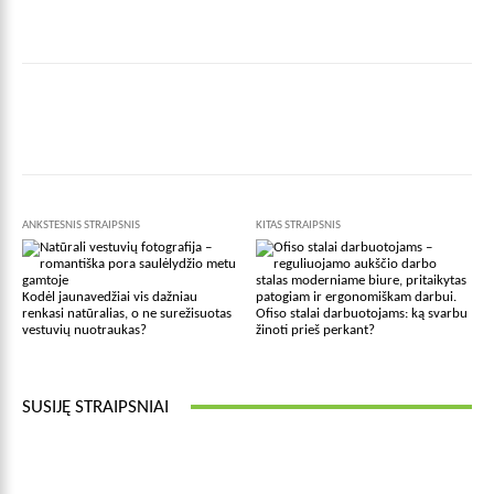
Facebook
X
Pinterest
Wha
ANKSTESNIS STRAIPSNIS
KITAS STRAIPSNIS
Kodėl jaunavedžiai vis dažniau
renkasi natūralias, o ne surežisuotas
Ofiso stalai darbuotojams: ką svarbu
vestuvių nuotraukas?
žinoti prieš perkant?
SUSIJĘ STRAIPSNIAI