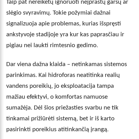
Taip pat nereikėtų ignoruoti neįprastų garsų ar
slėgio svyravimų. Tokie požymiai dažnai
signalizuoja apie problemas, kurias išspręsti
ankstyvoje stadijoje yra kur kas paprasčiau ir
pigiau nei laukti rimtesnio gedimo.
Dar viena dažna klaida – netinkamas sistemos
parinkimas. Kai hidroforas neatitinka realių
vandens poreikių, jo eksploatacija tampa
mažiau efektyvi, o komfortas namuose
sumažėja. Dėl šios priežasties svarbu ne tik
tinkamai prižiūrėti sistemą, bet ir iš karto
pasirinkti poreikius atitinkančią įrangą.