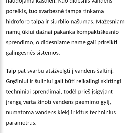
naudojama kasdien. Kuo didesnis vandens
poreikis, tuo svarbesnė tampa tinkama
hidroforo talpa ir siurblio našumas. Mažesniam
namų ūkiui dažnai pakanka kompaktiškesnio
sprendimo, o didesniame name gali prireikti
galingesnės sistemos.
Taip pat svarbu atsižvelgti į vandens šaltinį.
Gręžiniui ir šuliniui gali būti reikalingi skirtingi
techniniai sprendimai, todėl prieš įsigyjant
įrangą verta žinoti vandens paėmimo gylį,
numatomą vandens kiekį ir kitus techninius
parametrus.