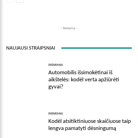
- Reklama -
NAUJAUSI STRAIPSNIAI
PATARIMAI
Automobilis išsimokėtinai iš
aikštelės: kodėl verta apžiūrėti
gyvai?
PATARIMAI
Kodėl atsitiktiniuose skaičiuose taip
lengva pamatyti dėsningumą