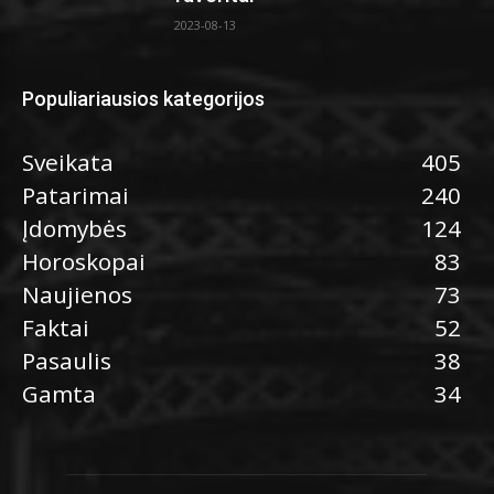
2023-08-13
Populiariausios kategorijos
Sveikata
405
Patarimai
240
Įdomybės
124
Horoskopai
83
Naujienos
73
Faktai
52
Pasaulis
38
Gamta
34