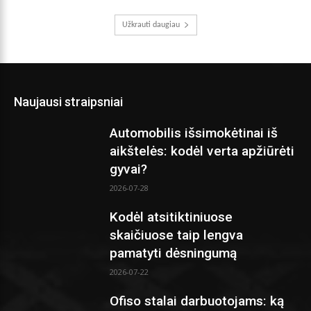
Užkrauti daugiau
Naujausi straipsniai
Automobilis išsimokėtinai iš
aikštelės: kodėl verta apžiūrėti
gyvai?
2026-07-28
Kodėl atsitiktiniuose
skaičiuose taip lengva
pamatyti dėsningumą
2026-07-22
Ofiso stalai darbuotojams: ką