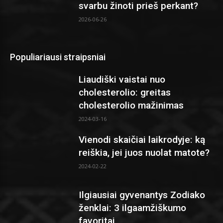
svarbu žinoti prieš perkant?
2026-06-26
Populiariausi straipsniai
Liaudiški vaistai nuo
cholesterolio: greitas
cholesterolio mažinimas
2024-03-16
Vienodi skaičiai laikrodyje: ką
reiškia, jei juos nuolat matote?
2024-02-22
Ilgiausiai gyvenantys Zodiako
ženklai: 3 ilgaamžiškumo
favoritai