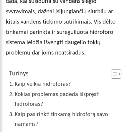
tada, kai susiduria su vandens slėgio
svyravimais, dažnai įsijungiančiu siurbliu ar
kitais vandens tiekimo sutrikimais. Vis dėlto
tinkamai parinkta ir sureguliuota hidroforo
sistema leidžia išvengti daugelio tokių
problemų dar joms neatsiradus.
Turinys
Kaip veikia hidroforas?
Kokias problemas padeda išspręsti
hidroforas?
Kaip pasirinkti tinkamą hidroforą savo
namams?