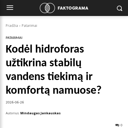
Pradžia
Patarimai
PATARIMAI
Kodėl hidroforas
užtikrina stabilų
vandens tiekimą ir
komfortą namuose?
2026-06-26
Autorius:
Mindaugas Jankauskas
0