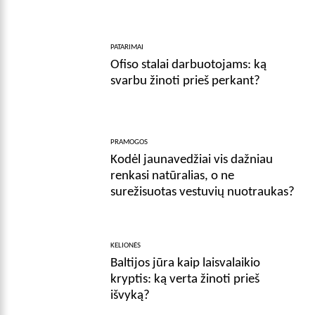
PATARIMAI
Ofiso stalai darbuotojams: ką
svarbu žinoti prieš perkant?
PRAMOGOS
Kodėl jaunavedžiai vis dažniau
renkasi natūralias, o ne
surežisuotas vestuvių nuotraukas?
KELIONĖS
Baltijos jūra kaip laisvalaikio
kryptis: ką verta žinoti prieš
išvyką?