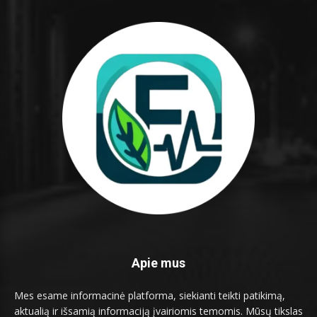
Apie mus
Mes esame informacinė platforma, siekianti teikti patikimą,
aktualią ir išsamią informaciją įvairiomis temomis. Mūsų tikslas