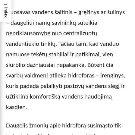
→
Index
Nuosavas vandens šaltinis – gręžinys ar šulinys
– daugeliui namų savininkų suteikia
nepriklausomybę nuo centralizuotų
vandentiekio tinklų. Tačiau tam, kad vanduo
namuose tekėtų stabiliai ir patikimai, vien
siurblio dažniausiai nepakanka. Būtent čia
svarbų vaidmenį atlieka hidroforas – įrenginys,
kuris padeda palaikyti pastovų vandens slėgį ir
užtikrina komfortišką vandens naudojimą
kasdien.
Daugelis žmonių apie hidroforą susimąsto tik