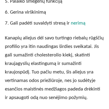
Palaiko smegenų funkciją
Gerina virškinimą
Gali padėti suvaldyti stresą ir
nerimą
Kanapių aliejus dėl savo turtingo riebalų rūgščių
profilio yra itin naudingas širdies sveikatai. Jis
gali sumažinti cholesterolio kiekį, skatinti
kraujagyslių elastingumą ir sumažinti
kraujospūdį. Tuo pačiu metu, šis aliejus yra
vertinamas odos priežiūroje, nes jo sudėtyje
esančios maistinės medžiagos padeda drėkinti
ir apsaugoti odą nuo senėjimo požymių.