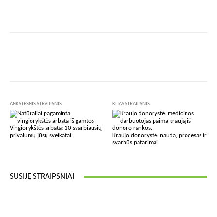
Facebook
X
Pinterest
Wha
ANKSTESNIS STRAIPSNIS
KITAS STRAIPSNIS
Vingiorykštės arbata: 10 svarbiausių
privalumų jūsų sveikatai
Kraujo donorystė: nauda, procesas ir
svarbūs patarimai
SUSIJĘ STRAIPSNIAI