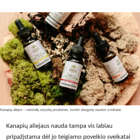
Kanapių aliejus – natūralių savybių produktas, turintis daugybę naudos sveikatai.
Kanapių aliejaus nauda tampa vis labiau
pripažįstama dėl jo teigiamo poveikio sveikatai