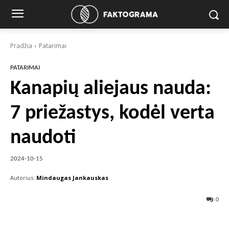
Pradžia
Patarimai
PATARIMAI
Kanapių aliejaus nauda:
7 priežastys, kodėl verta
naudoti
2024-10-15
Autorius:
Mindaugas Jankauskas
0
Facebook
X
Pinterest
Wha