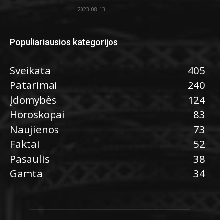
2023-08-13
Populiariausios kategorijos
Sveikata
405
Patarimai
240
Įdomybės
124
Horoskopai
83
Naujienos
73
Faktai
52
Pasaulis
38
Gamta
34