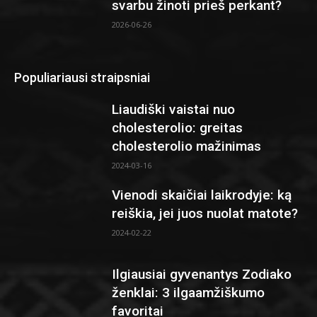
svarbu žinoti prieš perkant?
2026-06-26
Populiariausi straipsniai
Liaudiški vaistai nuo
cholesterolio: greitas
cholesterolio mažinimas
2024-03-16
Vienodi skaičiai laikrodyje: ką
reiškia, jei juos nuolat matote?
2024-02-22
Ilgiausiai gyvenantys Zodiako
ženklai: 3 ilgaamžiškumo
favoritai