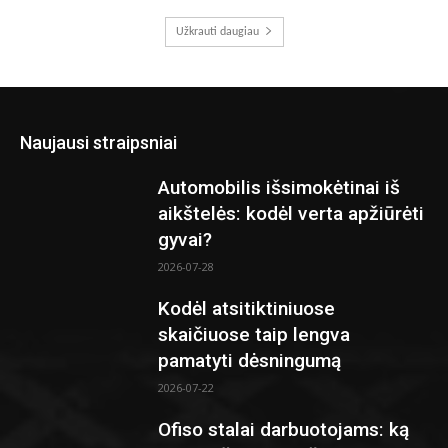
Užkrauti daugiau
Naujausi straipsniai
Automobilis išsimokėtinai iš
aikštelės: kodėl verta apžiūrėti
gyvai?
2026-07-28
Kodėl atsitiktiniuose
skaičiuose taip lengva
pamatyti dėsningumą
2026-07-22
Ofiso stalai darbuotojams: ką