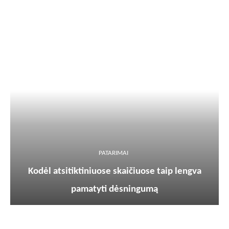
PATARIMAI
Kodėl atsitiktiniuose skaičiuose taip lengva
pamatyti dėsningumą