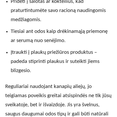
Pridėti į salotas ar kokteilius, kad
praturtintumėte savo racioną naudingomis
medžiagomis.
Tiesiai ant odos kaip drėkinamąją priemonę
ar serumą nuo senėjimo.
Įtraukti į plaukų priežiūros produktus –
padeda stiprinti plaukus ir suteikti jiems
blizgesio.
Reguliariai naudojant kanapių aliejų, jo
teigiamas poveikis greitai atsispindės ne tik jūsų
sveikatoje, bet ir išvaizdoje. Jis yra švelnus,
saugus daugumai odos tipų ir gali būti natūrali