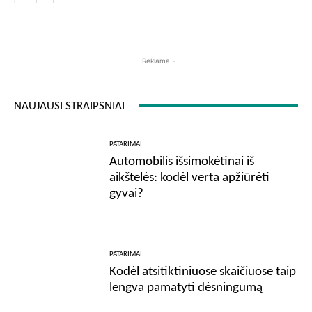
- Reklama -
NAUJAUSI STRAIPSNIAI
PATARIMAI
Automobilis išsimokėtinai iš
aikštelės: kodėl verta apžiūrėti
gyvai?
PATARIMAI
Kodėl atsitiktiniuose skaičiuose taip
lengva pamatyti dėsningumą