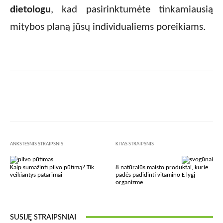
dietologu
, kad pasirinktumėte tinkamiausią
mitybos planą jūsų individualiems poreikiams.
Facebook
X
Pinterest
Wha
ANKSTESNIS STRAIPSNIS
KITAS STRAIPSNIS
Kaip sumažinti pilvo pūtimą? Tik
8 natūralūs maisto produktai, kurie
veikiantys patarimai
padės padidinti vitamino E lygį
organizme
SUSIJĘ STRAIPSNIAI