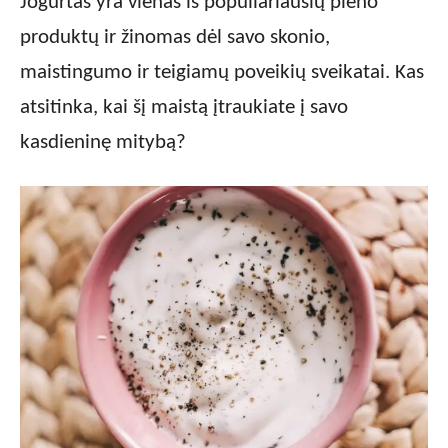
Jogurtas yra vienas iš populiariausių pieno
produktų ir žinomas dėl savo skonio,
maistingumo ir teigiamų poveikių sveikatai. Kas
atsitinka, kai šį maistą įtraukiate į savo
kasdieninę mitybą?