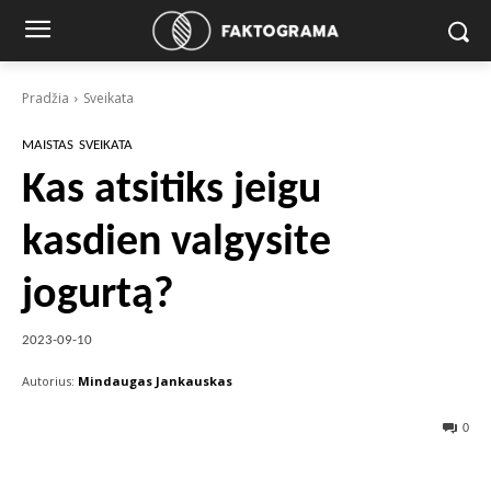
Pradžia
Sveikata
MAISTAS
SVEIKATA
Kas atsitiks jeigu
kasdien valgysite
jogurtą?
2023-09-10
Autorius:
Mindaugas Jankauskas
0
Facebook
X
Pinterest
Wha