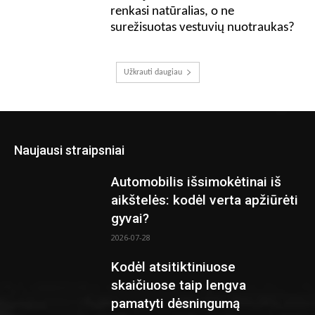
renkasi natūralias, o ne
surežisuotas vestuvių nuotraukas?
Užkrauti daugiau
Naujausi straipsniai
Automobilis išsimokėtinai iš
aikštelės: kodėl verta apžiūrėti
gyvai?
2026-07-28
Kodėl atsitiktiniuose
skaičiuose taip lengva
pamatyti dėsningumą