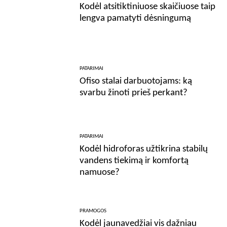
Kodėl atsitiktiniuose skaičiuose taip
lengva pamatyti dėsningumą
PATARIMAI
Ofiso stalai darbuotojams: ką
svarbu žinoti prieš perkant?
PATARIMAI
Kodėl hidroforas užtikrina stabilų
vandens tiekimą ir komfortą
namuose?
PRAMOGOS
Kodėl jaunavedžiai vis dažniau