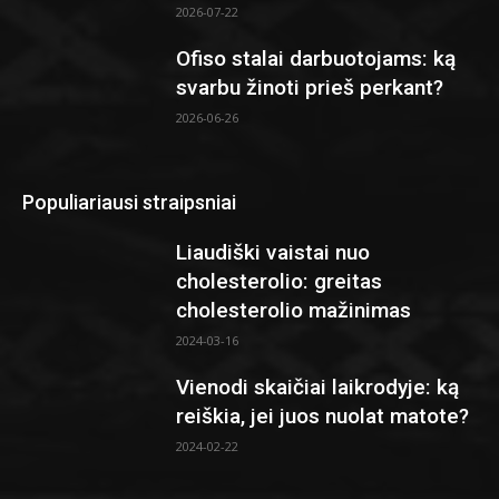
2026-07-22
Ofiso stalai darbuotojams: ką
svarbu žinoti prieš perkant?
2026-06-26
Populiariausi straipsniai
Liaudiški vaistai nuo
cholesterolio: greitas
cholesterolio mažinimas
2024-03-16
Vienodi skaičiai laikrodyje: ką
reiškia, jei juos nuolat matote?
2024-02-22