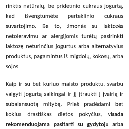
rinktis natūralų, be pridėtinio cukraus jogurtą,
kad išvengtumėte perteklinio cukraus
suvartojimo. Be to, žmonės su laktozės
netoleravimu ar alergijomis turėtų pasirinkti
laktozę neturinčius jogurtus arba alternatyvius
produktus, pagamintus iš migdolų, kokosų, arba
sojos.
Kaip ir su bet kuriuo maisto produktu, svarbu
valgyti jogurtą saikingai ir jį įtraukti į įvairią ir
subalansuotą mitybą. Prieš pradėdami bet
kokius drastiškas dietos pokyčius, v
isada
rekomenduojama pasitarti su gydytoju arba