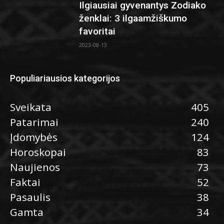
Ilgiausiai gyvenantys Zodiako
ženklai: 3 ilgaamžiškumo
favoritai
2023-08-13
Populiariausios kategorijos
Sveikata
405
Patarimai
240
Įdomybės
124
Horoskopai
83
Naujienos
73
Faktai
52
Pasaulis
38
Gamta
34