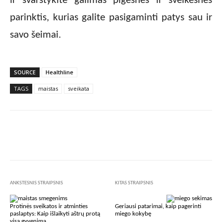
ir svarstykite galimas pigesnes ir sveikesnes
parinktis, kurias galite pasigaminti patys sau ir
savo šeimai.
SOURCE
Healthline
TAGS
maistas
sveikata
Facebook
X
Pinterest
Wha
ANKSTESNIS STRAIPSNIS
KITAS STRAIPSNIS
Protinės sveikatos ir atminties
Geriausi patarimai, kaip pagerinti
paslaptys: Kaip išlaikyti aštrų protą
miego kokybę
visą gyvenimą