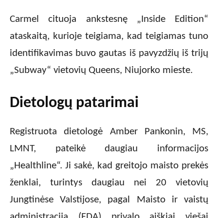
Carmel cituoja ankstesnę „Inside Edition“
ataskaitą, kurioje teigiama, kad teigiamas tuno
identifikavimas buvo gautas iš pavyzdžių iš trijų
„Subway“ vietovių Queens, Niujorko mieste.
Dietologų patarimai
Registruota dietologė Amber Pankonin, MS,
LMNT, pateikė daugiau informacijos
„Healthline“. Ji sakė, kad greitojo maisto prekės
ženklai, turintys daugiau nei 20 vietovių
Jungtinėse Valstijose, pagal Maisto ir vaistų
administraciją (FDA) privalo aiškiai viešai