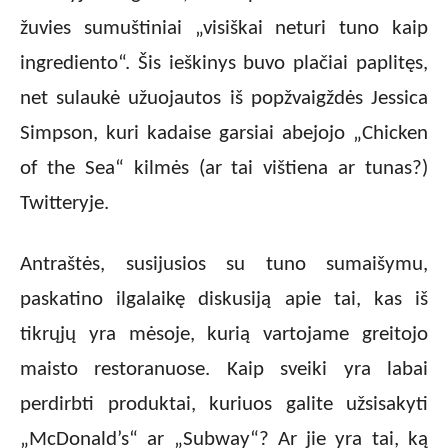
žuvies sumuštiniai „visiškai neturi tuno kaip
ingrediento“. Šis ieškinys buvo plačiai paplitęs,
net sulaukė užuojautos iš popžvaigždės Jessica
Simpson, kuri kadaise garsiai abejojo „Chicken
of the Sea“ kilmės (ar tai vištiena ar tunas?)
Twitteryje.
Antraštės, susijusios su tuno sumaišymu,
paskatino ilgalaikę diskusiją apie tai, kas iš
tikrųjų yra mėsoje, kurią vartojame greitojo
maisto restoranuose. Kaip sveiki yra labai
perdirbti produktai, kuriuos galite užsisakyti
„McDonald’s“ ar „Subway“? Ar jie yra tai, ką