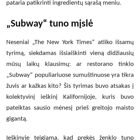
pataria patikrinti ingredientų sąrašą meniu.
„Subway“ tuno mįslė
Neseniai „The New York Times“ atliko išsamų
tyrimą, siekdamas išsiaiškinti vieną didžiausių
mūsų laikų klausimų: ar restorano tinklo
„Subway“ populiariuose sumuštinuose yra tikra
žuvis ar kažkas kito? Šis tyrimas buvo atsakas į
kolektyvinį ieškinį Kalifornijoje, kuris buvo
pateiktas sausio mėnesį prieš greitojo maisto
gigantą.
Ieškinyje teigiama, kad prekės ženklo tuno