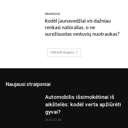
PRAMOGOS
Kodėl jaunavedžiai vis dažniau
renkasi natūralias, o ne
surežisuotas vestuvių nuotraukas?
Užkrauti daugiau
Naujausi straipsniai
Automobilis išsimokėtinai iš
aikštelės: kodėl verta apžiūrėti
gyvai?
2026-07-28