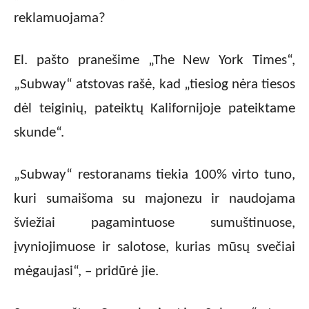
reklamuojama?
El. pašto pranešime „The New York Times“,
„Subway“ atstovas rašė, kad „tiesiog nėra tiesos
dėl teiginių, pateiktų Kalifornijoje pateiktame
skunde“.
„Subway“ restoranams tiekia 100% virto tuno,
kuri sumaišoma su majonezu ir naudojama
šviežiai pagamintuose sumuštinuose,
įvyniojimuose ir salotose, kurias mūsų svečiai
mėgaujasi“, – pridūrė jie.