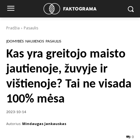
Pradžia
Pasaulis
ĮDOMYBĖS
NAUJIENOS
PASAULIS
Kas yra greitojo maisto
jautienoje, žuvyje ir
vištienoje? Tai ne visada
100% mėsa
2023-10-14
Autorius:
Mindaugas Jankauskas
0