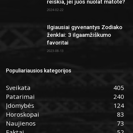
reiškia, jei juos nuolat matote?
2024-02-22
Ilgiausiai gyvenantys Zodiako
ženklai: 3 ilgaamžiškumo
favoritai
2023-08-13
Populiariausios kategorijos
Sveikata
405
Patarimai
240
Įdomybės
124
Horoskopai
83
Naujienos
73
Faktai
52