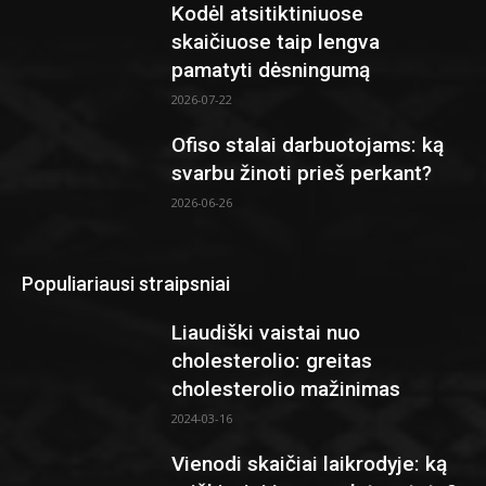
Kodėl atsitiktiniuose
skaičiuose taip lengva
pamatyti dėsningumą
2026-07-22
Ofiso stalai darbuotojams: ką
svarbu žinoti prieš perkant?
2026-06-26
Populiariausi straipsniai
Liaudiški vaistai nuo
cholesterolio: greitas
cholesterolio mažinimas
2024-03-16
Vienodi skaičiai laikrodyje: ką