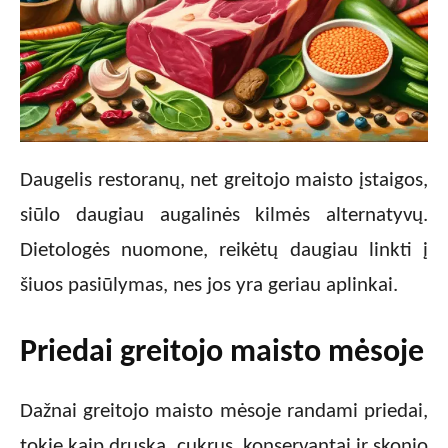
Daugelis restoranų, net greitojo maisto įstaigos,
siūlo daugiau augalinės kilmės alternatyvų.
Dietologės nuomone, reikėtų daugiau linkti į
šiuos pasiūlymas, nes jos yra geriau aplinkai.
Priedai greitojo maisto mėsoje
Dažnai greitojo maisto mėsoje randami priedai,
tokie kaip druska, cukrus, konservantai ir skonio