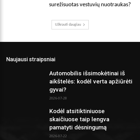
surežisuotas vestuvių nuotraukas?
Užkrauti daugiau
Naujausi straipsniai
Automobilis išsimokėtinai iš
aikštelės: kodėl verta apžiūrėti
gyvai?
2026-07-28
Kodėl atsitiktiniuose
skaičiuose taip lengva
pamatyti dėsningumą
2026-07-22