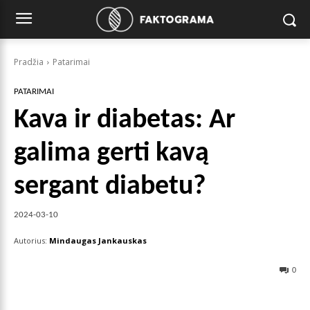
Pradžia
Patarimai
PATARIMAI
Kava ir diabetas: Ar
galima gerti kavą
sergant diabetu?
2024-03-10
Autorius:
Mindaugas Jankauskas
0
Facebook
X
Pinterest
Wha