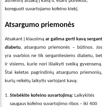
asmeninį atsaką į kavą ir, esant poreikiui,
koreguoti suvartojamo kofeino kiekį.
Atsargumo priemonės
Atsakant į klausimą
ar galima gerti kavą sergant
diabetu
, atsargumo priemonės – būtinos. Jos
yra svarbios ne tik sergantiesiems diabetu, bet
ir visiems, kurie nori išlaikyti sveiką gyvenseną.
Štai keletas pagrindinių atsargumo priemonių,
kurių reikėtų laikytis vartojant kavą:
Stebėkite kofeino suvartojimą:
Laikykitės
saugaus kofeino suvartojimo ribos – iki 400