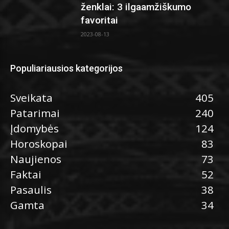
ženklai: 3 ilgaamžiškumo
favoritai
2023-08-13
Populiariausios kategorijos
Sveikata
405
Patarimai
240
Įdomybės
124
Horoskopai
83
Naujienos
73
Faktai
52
Pasaulis
38
Gamta
34