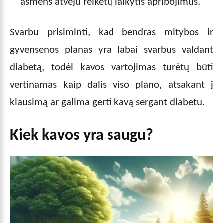
asmens atveju reikėtų laikytis apribojimus.
Svarbu prisiminti, kad bendras mitybos ir
gyvensenos planas yra labai svarbus valdant
diabetą, todėl kavos vartojimas turėtų būti
vertinamas kaip dalis viso plano, atsakant į
klausimą ar galima gerti kavą sergant diabetu.
Kiek kavos yra saugu?