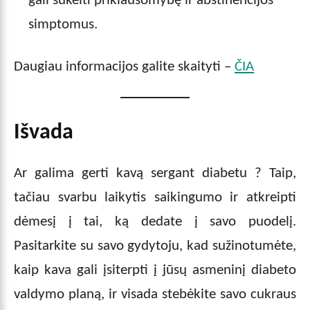
gali sukelti priklausomybę ir abstinencijos
simptomus.
Daugiau informacijos galite skaityti –
ČIA
Išvada
Ar galima gerti kavą sergant diabetu ? Taip,
tačiau svarbu laikytis saikingumo ir atkreipti
dėmesį į tai, ką dedate į savo puodelį.
Pasitarkite su savo gydytoju, kad sužinotumėte,
kaip kava gali įsiterpti į jūsų asmeninį diabeto
valdymo planą, ir visada stebėkite savo cukraus