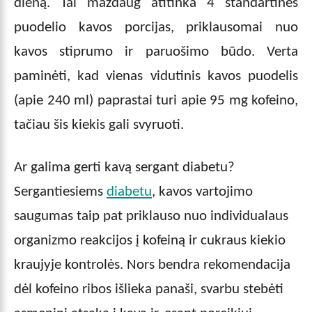
dieną. Tai maždaug atitinka 4 standartines
puodelio kavos porcijas, priklausomai nuo
kavos stiprumo ir paruošimo būdo. Verta
paminėti, kad vienas vidutinis kavos puodelis
(apie 240 ml) paprastai turi apie 95 mg kofeino,
tačiau šis kiekis gali svyruoti.
Ar galima gerti kavą sergant diabetu?
Sergantiesiems
diabetu
, kavos vartojimo
saugumas taip pat priklauso nuo individualaus
organizmo reakcijos į kofeiną ir cukraus kiekio
kraujyje kontrolės. Nors bendra rekomendacija
dėl kofeino ribos išlieka panaši, svarbu stebėti