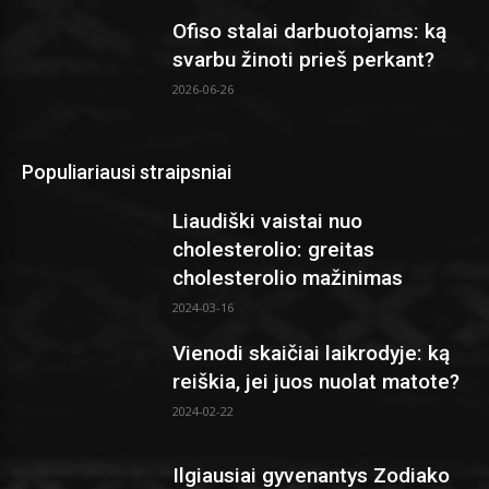
Ofiso stalai darbuotojams: ką
svarbu žinoti prieš perkant?
2026-06-26
Populiariausi straipsniai
Liaudiški vaistai nuo
cholesterolio: greitas
cholesterolio mažinimas
2024-03-16
Vienodi skaičiai laikrodyje: ką
reiškia, jei juos nuolat matote?
2024-02-22
Ilgiausiai gyvenantys Zodiako