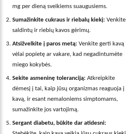
mg per dieną sveikiems suaugusiems.
Sumažinkite cukraus ir riebalų kiekį:
Venkite
saldintų ir riebių kavos gėrimų.
Atsižvelkite į paros metą:
Venkite gerti kavą
vėlai popietę ar vakare, kad negadintumėte
miego kokybės.
Sekite asmeninę toleranciją:
Atkreipkite
dėmesį į tai, kaip jūsų organizmas reaguoja į
kavą, ir esant nemaloniems simptomams,
sumažinkite jos vartojimą.
Sergant diabetu, būkite dar atidesni:
Stebėkite, kaip kava veikia jūsų cukraus kiekį