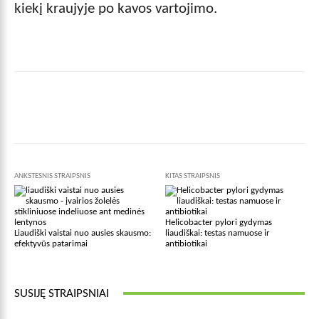
kiekį kraujyje po kavos vartojimo.
Facebook
X
Pinterest
Wha
ANKSTESNIS STRAIPSNIS
KITAS STRAIPSNIS
Helicobacter pylori gydymas
Liaudiški vaistai nuo ausies skausmo:
liaudiškai: testas namuose ir
efektyvūs patarimai
antibiotikai
SUSIJĘ STRAIPSNIAI