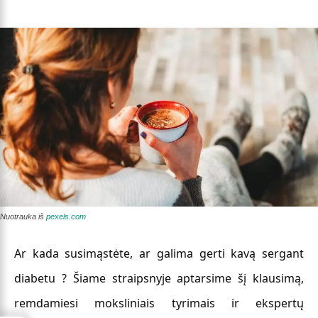
Nuotrauka iš
pexels.com
Ar kada susimąstėte, ar galima gerti kavą sergant
diabetu ? Šiame straipsnyje aptarsime šį klausimą,
remdamiesi moksliniais tyrimais ir ekspertų