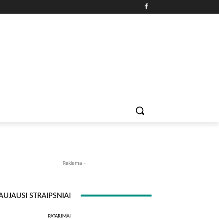
PATARIMAI
ĮDOMYBĖS
MAISTAS
ISTORIJOS
RE
- Reklama -
AUJAUSI STRAIPSNIAI
PATARIMAI