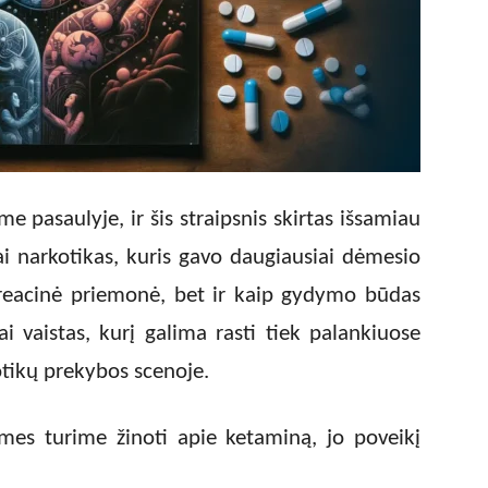
e pasaulyje, ir šis straipsnis skirtas išsamiau
Tai narkotikas, kuris gavo daugiausiai dėmesio
kreacinė priemonė, bet ir kaip gydymo būdas
ai vaistas, kurį galima rasti tiek palankiuose
tikų prekybos scenoje.
ką mes turime žinoti apie ketaminą, jo poveikį