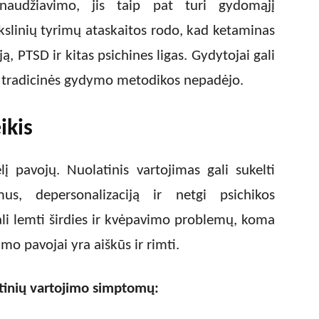
naudžiavimo, jis taip pat turi gydomąjį
kslinių tyrimų ataskaitos rodo, kad ketaminas
ą, PTSD ir kitas psichines ligas. Gydytojai gali
s tradicinės gydymo metodikos nepadėjo.
ikis
į pavojų. Nuolatinis vartojimas gali sukelti
mus, depersonalizaciją ir netgi psichikos
ali lemti širdies ir kvėpavimo problemų, koma
mo pavojai yra aiškūs ir rimti.
utinių vartojimo simptomų: