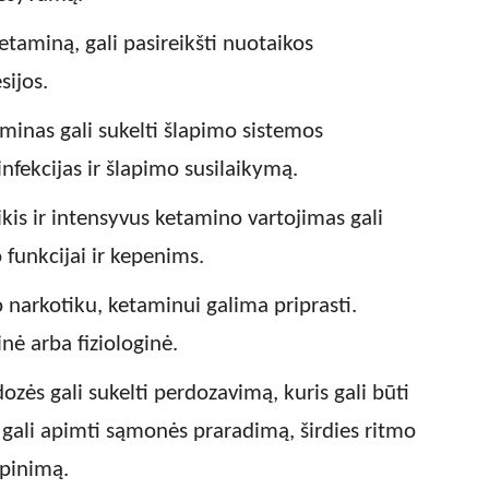
etaminą, gali pasireikšti nuotaikos
sijos.
inas gali sukelti šlapimo sistemos
nfekcijas ir šlapimo susilaikymą.
ikis ir intensyvus ketamino vartojimas gali
 funkcijai ir kepenims.
 narkotiku, ketaminui galima priprasti.
nė arba fiziologinė.
zės gali sukelti perdozavimą, kuris gali būti
gali apimti sąmonės praradimą, širdies ritmo
opinimą.