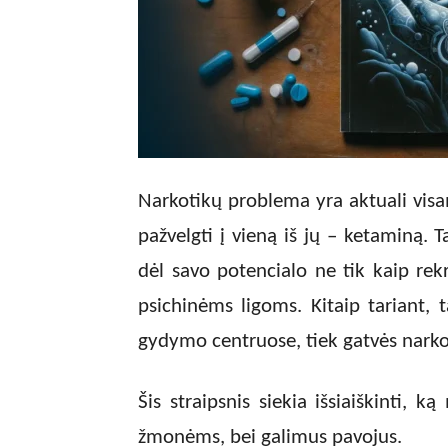
Narkotikų problema yra aktuali visam
pažvelgti į vieną iš jų – ketaminą. 
dėl savo potencialo ne tik kaip re
psichinėms ligoms. Kitaip tariant, t
gydymo centruose, tiek gatvės narko
Šis straipsnis siekia išsiaiškinti, 
žmonėms, bei galimus pavojus.