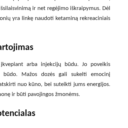
 išsilaisvinimą ir net regėjimo iškraipymus. Dėl
onių yra linkę naudoti ketaminą rekreaciniais
artojimas
įkvepiant arba injekcijų būdu. Jo poveikis
o būdo. Mažos dozės gali sukelti emocinį
tskirti nuo kūno, bei suteikti jums energijos.
ąmonę ir būti pavojingos žmonėms.
tencialas