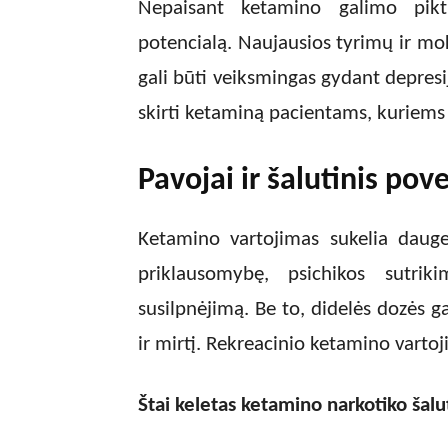
Nepaisant ketamino galimo pikt
potencialą. Naujausios tyrimų ir mo
gali būti veiksmingas gydant depresij
skirti ketaminą pacientams, kuriem
Pavojai ir šalutinis pove
Ketamino vartojimas sukelia daugel
priklausomybę, psichikos sutriki
susilpnėjimą. Be to, didelės dozės g
ir mirtį. Rekreacinio ketamino vartoji
Štai keletas ketamino narkotiko šal