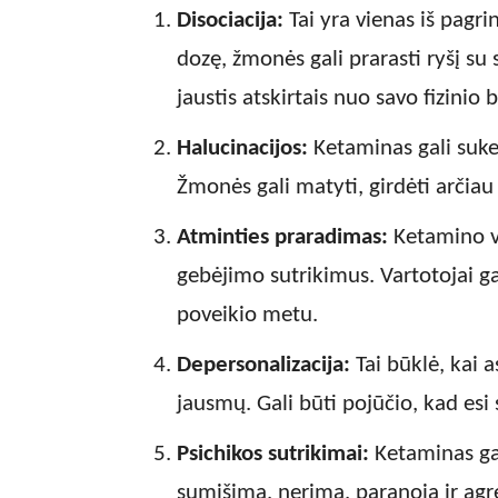
Disociacija:
Tai yra vienas iš pagr
dozę, žmonės gali prarasti ryšį su 
jaustis atskirtais nuo savo fizinio
Halucinacijos:
Ketaminas gali suke
Žmonės gali matyti, girdėti arčiau
Atminties praradimas:
Ketamino va
gebėjimo sutrikimus. Vartotojai ga
poveikio metu.
Depersonalizacija:
Tai būklė, kai 
jausmų. Gali būti pojūčio, kad esi
Psichikos sutrikimai:
Ketaminas gal
sumišimą, nerimą, paranoia ir ag