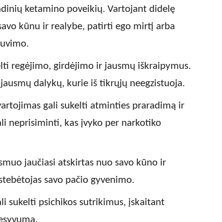
indinių ketamino poveikių. Vartojant didelę
savo kūnu ir realybe, patirti ego mirtį arba
 buvimo.
lti regėjimo, girdėjimo ir jausmų iškraipymus.
 jausmų dalykų, kurie iš tikrųjų neegzistuoja.
rtojimas gali sukelti atminties praradimą ir
li neprisiminti, kas įvyko per narkotiko
asmuo jaučiasi atskirtas nuo savo kūno ir
 stebėtojas savo pačio gyvenimo.
i sukelti psichikos sutrikimus, įskaitant
resyvumą.