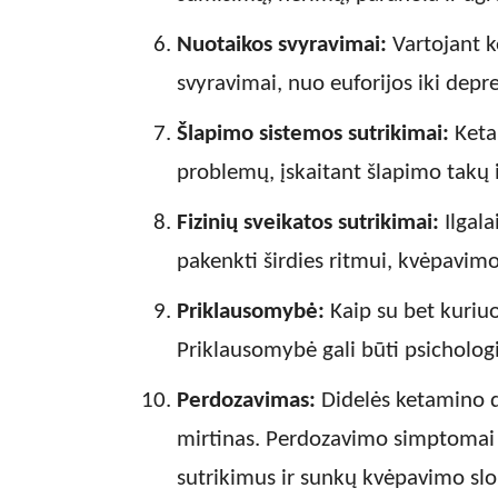
Nuotaikos svyravimai:
Vartojant k
svyravimai, nuo euforijos iki depre
Šlapimo sistemos sutrikimai:
Ketam
problemų, įskaitant šlapimo takų i
Fizinių sveikatos sutrikimai:
Ilgala
pakenkti širdies ritmui, kvėpavimo
Priklausomybė:
Kaip su bet kuriuo
Priklausomybė gali būti psichologi
Perdozavimas:
Didelės ketamino do
mirtinas. Perdozavimo simptomai 
sutrikimus ir sunkų kvėpavimo sl