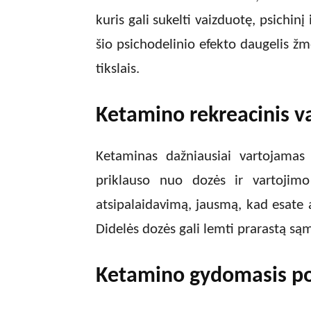
kuris gali sukelti vaizduotę, psichinį
šio psichodelinio efekto daugelis žm
tikslais.
Ketamino rekreacinis v
Ketaminas dažniausiai vartojamas 
priklauso nuo dozės ir vartojim
atsipalaidavimą, jausmą, kad esate a
Didelės dozės gali lemti prarastą s
Ketamino gydomasis po