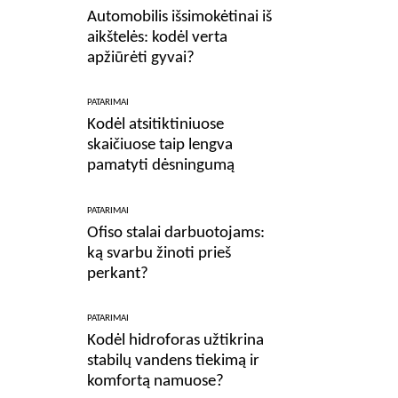
Automobilis išsimokėtinai iš
aikštelės: kodėl verta
apžiūrėti gyvai?
PATARIMAI
Kodėl atsitiktiniuose
skaičiuose taip lengva
pamatyti dėsningumą
PATARIMAI
Ofiso stalai darbuotojams:
ką svarbu žinoti prieš
perkant?
PATARIMAI
Kodėl hidroforas užtikrina
stabilų vandens tiekimą ir
komfortą namuose?