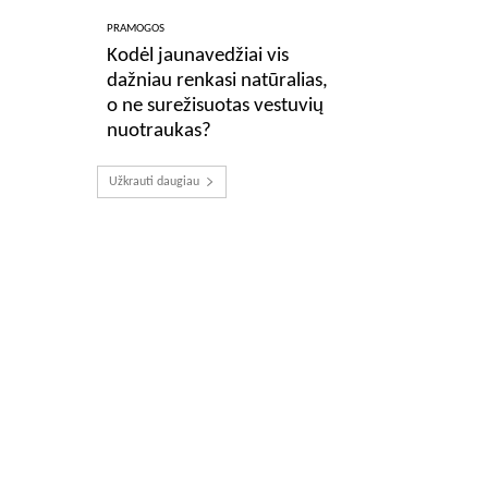
PRAMOGOS
Kodėl jaunavedžiai vis
dažniau renkasi natūralias,
o ne surežisuotas vestuvių
nuotraukas?
Užkrauti daugiau