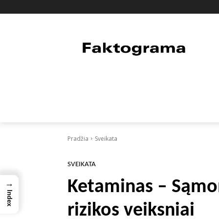
PAGRINDINIS
PASAULIS
FAKTAI
Pradžia
Sveikata
SVEIKATA
Ketaminas – Sąmon
→
Index
rizikos veiksniai