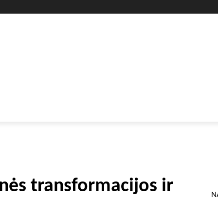
GYVENIMO BŪDAS
SVEIKATA
HOROSKOPAI
GAMTA
ės transformacijos ir
N