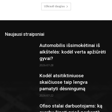
Užkrauti daugiau
Naujausi straipsniai
Automobilis išsimokėtinai iš
aikštelės: kodėl verta apžiūrėti
gyvai?
2026-07-28
Kodėl atsitiktiniuose
skaičiuose taip lengva
pamatyti dėsningumą
2026-07-22
Ofiso stalai darbuotojams: ką