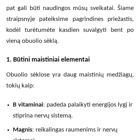
pat gali būti naudingos mūsų sveikatai. Šiame
straipsnyje pateiksime pagrindines priežastis,
kodėl turėtumėte kasdien suvalgyti bent po
vieną obuolio sėklą.
1. Būtini maistiniai elementai
Obuolio sėklose yra daug maistinių medžiagų,
tokių kaip:
B vitaminai
: padeda palaikyti energijos lygį ir
stiprina nervų sistemą.
Magnis
: reikalingas raumenims ir nervų