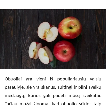
Obuoliai yra vieni iš populiariausių vaisių
pasaulyje. Jie yra skanūs, sultingi ir pilni sveikų
medžiagų, kurios gali padėti mūsų sveikatai.
Tačiau mažai žinoma, kad obuolio sėklos taip