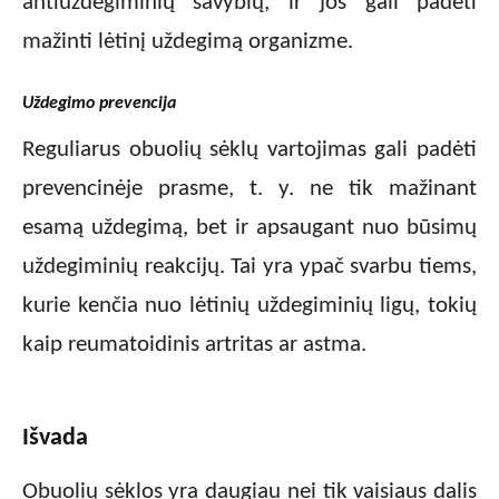
antiuždegiminių savybių, ir jos gali padėti
mažinti lėtinį uždegimą organizme.
Uždegimo prevencija
Reguliarus obuolių sėklų vartojimas gali padėti
prevencinėje prasme, t. y. ne tik mažinant
esamą uždegimą, bet ir apsaugant nuo būsimų
uždegiminių reakcijų. Tai yra ypač svarbu tiems,
kurie kenčia nuo lėtinių uždegiminių ligų, tokių
kaip reumatoidinis artritas ar astma.
Išvada
Obuolių sėklos yra daugiau nei tik vaisiaus dalis