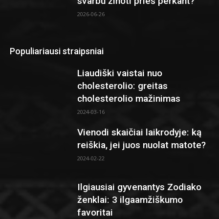
svarbu žinoti prieš perkant?
2026-06-26
Populiariausi straipsniai
Liaudiški vaistai nuo
cholesterolio: greitas
cholesterolio mažinimas
2024-03-16
Vienodi skaičiai laikrodyje: ką
reiškia, jei juos nuolat matote?
2024-02-22
Ilgiausiai gyvenantys Zodiako
ženklai: 3 ilgaamžiškumo
favoritai