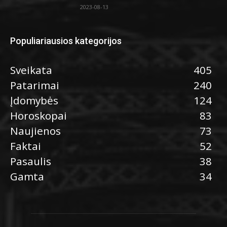
2023-08-13
Populiariausios kategorijos
Sveikata
405
Patarimai
240
Įdomybės
124
Horoskopai
83
Naujienos
73
Faktai
52
Pasaulis
38
Gamta
34