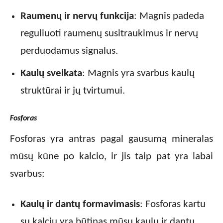
Raumenų ir nervų funkcija
: Magnis padeda
reguliuoti raumenų susitraukimus ir nervų
perduodamus signalus.
Kaulų sveikata
: Magnis yra svarbus kaulų
struktūrai ir jų tvirtumui.
Fosforas
Fosforas yra antras pagal gausumą mineralas
mūsų kūne po kalcio, ir jis taip pat yra labai
svarbus:
Kaulų ir dantų formavimasis
: Fosforas kartu
su kalciu yra būtinas mūsų kaulų ir dantų