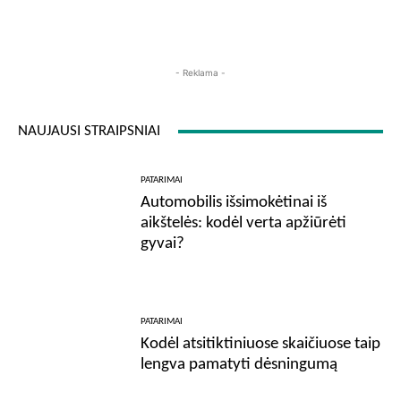
- Reklama -
NAUJAUSI STRAIPSNIAI
PATARIMAI
Automobilis išsimokėtinai iš
aikštelės: kodėl verta apžiūrėti
gyvai?
PATARIMAI
Kodėl atsitiktiniuose skaičiuose taip
lengva pamatyti dėsningumą