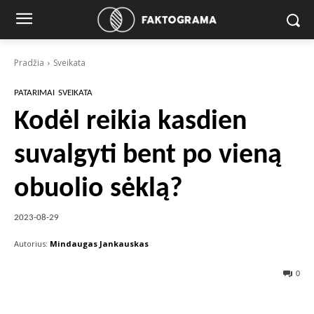
Pradžia
Sveikata
PATARIMAI
SVEIKATA
Kodėl reikia kasdien
suvalgyti bent po vieną
obuolio sėklą?
2023-08-29
Autorius:
Mindaugas Jankauskas
0
Facebook
X
Pinterest
Wha