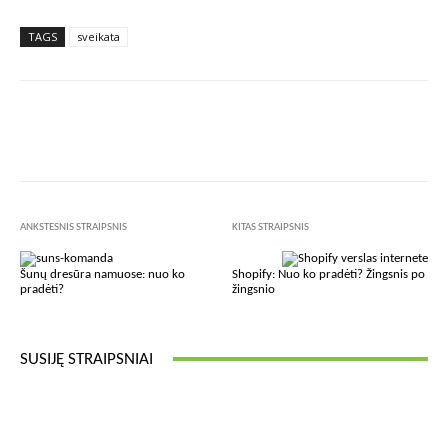
TAGS
sveikata
Facebook
X
Pinterest
Wha
ANKSTESNIS STRAIPSNIS
KITAS STRAIPSNIS
Šunų dresūra namuose: nuo ko
Shopify: Nuo ko pradėti? Žingsnis po
pradėti?
žingsnio
SUSIJĘ STRAIPSNIAI