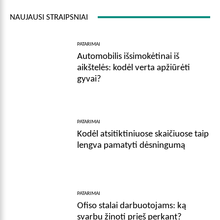
NAUJAUSI STRAIPSNIAI
PATARIMAI
Automobilis išsimokėtinai iš
aikštelės: kodėl verta apžiūrėti
gyvai?
PATARIMAI
Kodėl atsitiktiniuose skaičiuose taip
lengva pamatyti dėsningumą
PATARIMAI
Ofiso stalai darbuotojams: ką
svarbu žinoti prieš perkant?