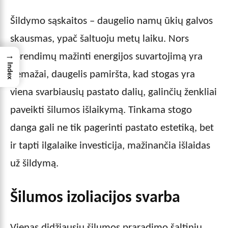
Šildymo sąskaitos – daugelio namų ūkių galvos
skausmas, ypač šaltuoju metų laiku. Nors
→
sprendimų mažinti energijos suvartojimą yra
Index
nemažai, daugelis pamiršta, kad stogas yra
viena svarbiausių pastato dalių, galinčių ženkliai
paveikti šilumos išlaikymą. Tinkama stogo
danga gali ne tik pagerinti pastato estetiką, bet
ir tapti ilgalaike investicija, mažinančia išlaidas
už šildymą.
Šilumos izoliacijos svarba
Vienas didžiausių šilumos praradimo šaltinių