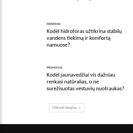
PATARIMAI
Kodėl hidroforas užtikrina stabilų
vandens tiekimą ir komfortą
namuose?
PRAMOGOS
Kodėl jaunavedžiai vis dažniau
renkasi natūralias, o ne
surežisuotas vestuvių nuotraukas?
Užkrauti daugiau