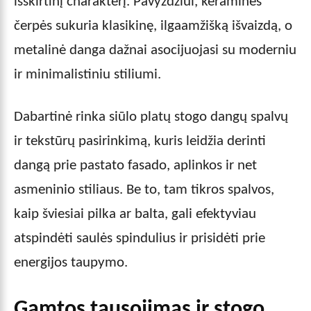
išskirtinį charakterį. Pavyzdžiui, keraminės
čerpės sukuria klasikinę, ilgaamžišką išvaizdą, o
metalinė danga dažnai asocijuojasi su moderniu
ir minimalistiniu stiliumi.
Dabartinė rinka siūlo platų stogo dangų spalvų
ir tekstūrų pasirinkimą, kuris leidžia derinti
dangą prie pastato fasado, aplinkos ir net
asmeninio stiliaus. Be to, tam tikros spalvos,
kaip šviesiai pilka ar balta, gali efektyviau
atspindėti saulės spindulius ir prisidėti prie
energijos taupymo.
Gamtos tausojimas ir stogo