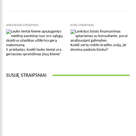
ANKSTESNIS STRAIPSNIS
KITAS STRAIPSNIS
Kodėl verta rinktis kredito uniją, jei
5 priežastys, kodėl lauko tentai yra
domina paskola būstui?
geriausias sprendimas jūsų kieme!
SUSIJĘ STRAIPSNIAI