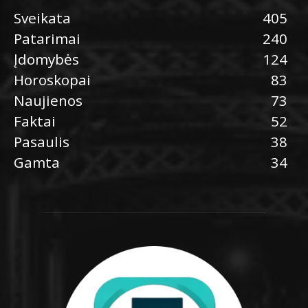
Sveikata
405
Patarimai
240
Įdomybės
124
Horoskopai
83
Naujienos
73
Faktai
52
Pasaulis
38
Gamta
34