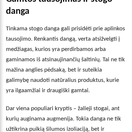
danga
Tinkama stogo danga gali prisidėti prie aplinkos
tausojimo. Renkantis dangą, verta atsižvelgti į
medžiagas, kurios yra perdirbamos arba
gaminamos iš atsinaujinančių šaltinių. Tai ne tik
mažina anglies pėdsaką, bet ir suteikia
galimybę naudoti natūralius produktus, kurie
yra ilgaamžiai ir draugiški gamtai.
Dar viena populiari kryptis – žalieji stogai, ant
kurių auginama augmenija. Tokia danga ne tik
užtikrina puikią šilumos izoliaciją, bet ir