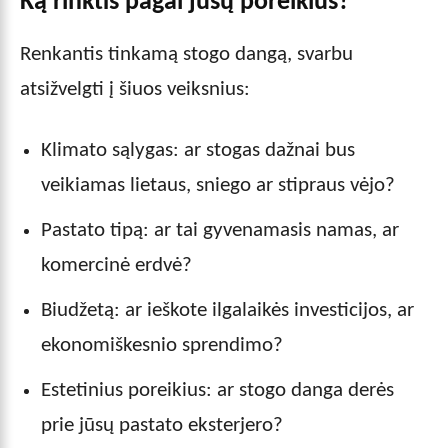
Ką rinktis pagal jūsų poreikius?
Renkantis tinkamą stogo dangą, svarbu
atsižvelgti į šiuos veiksnius:
Klimato sąlygas: ar stogas dažnai bus
veikiamas lietaus, sniego ar stipraus vėjo?
Pastato tipą: ar tai gyvenamasis namas, ar
komercinė erdvė?
Biudžetą: ar ieškote ilgalaikės investicijos, ar
ekonomiškesnio sprendimo?
Estetinius poreikius: ar stogo danga derės
prie jūsų pastato eksterjero?