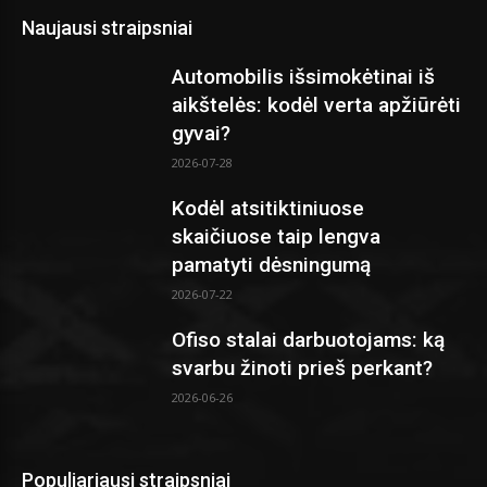
Naujausi straipsniai
Automobilis išsimokėtinai iš
aikštelės: kodėl verta apžiūrėti
gyvai?
2026-07-28
Kodėl atsitiktiniuose
skaičiuose taip lengva
pamatyti dėsningumą
2026-07-22
Ofiso stalai darbuotojams: ką
svarbu žinoti prieš perkant?
2026-06-26
Populiariausi straipsniai