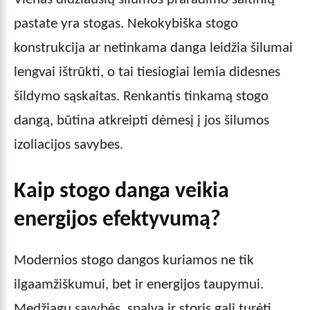
pastate yra stogas. Nekokybiška stogo
konstrukcija ar netinkama danga leidžia šilumai
lengvai ištrūkti, o tai tiesiogiai lemia didesnes
šildymo sąskaitas. Renkantis tinkamą stogo
dangą, būtina atkreipti dėmesį į jos šilumos
izoliacijos savybes.
Kaip stogo danga veikia
energijos efektyvumą?
Modernios stogo dangos kuriamos ne tik
ilgaamžiškumui, bet ir energijos taupymui.
Medžiagų savybės, spalva ir storis gali turėti