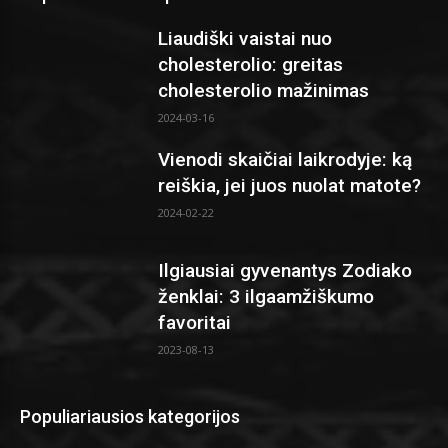
Liaudiški vaistai nuo
cholesterolio: greitas
cholesterolio mažinimas
2024-03-16
Vienodi skaičiai laikrodyje: ką
reiškia, jei juos nuolat matote?
2024-02-22
Ilgiausiai gyvenantys Zodiako
ženklai: 3 ilgaamžiškumo
favoritai
2023-08-13
Populiariausios kategorijos