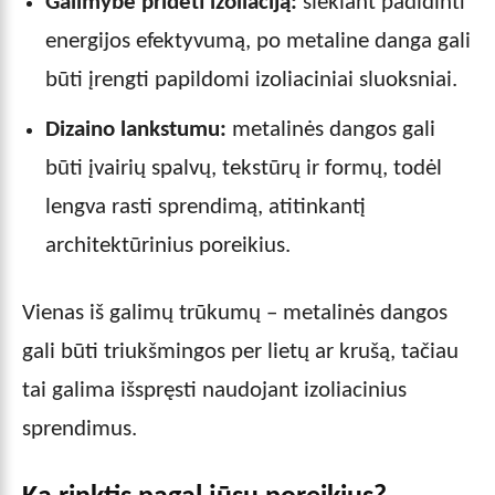
Galimybe pridėti izoliaciją:
siekiant padidinti
energijos efektyvumą, po metaline danga gali
būti įrengti papildomi izoliaciniai sluoksniai.
Dizaino lankstumu:
metalinės dangos gali
būti įvairių spalvų, tekstūrų ir formų, todėl
lengva rasti sprendimą, atitinkantį
architektūrinius poreikius.
Vienas iš galimų trūkumų – metalinės dangos
gali būti triukšmingos per lietų ar krušą, tačiau
tai galima išspręsti naudojant izoliacinius
sprendimus.