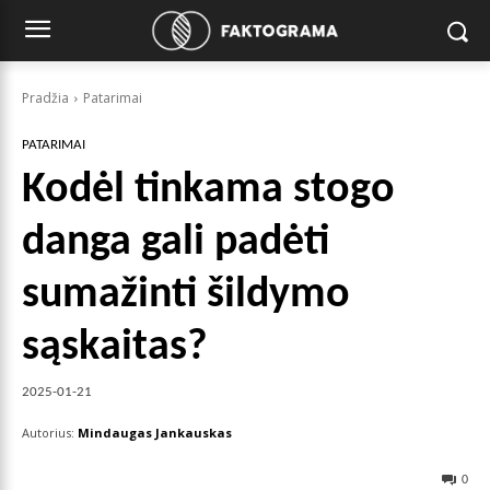
Pradžia
Patarimai
PATARIMAI
Kodėl tinkama stogo
danga gali padėti
sumažinti šildymo
sąskaitas?
2025-01-21
Autorius:
Mindaugas Jankauskas
0