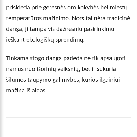
prisideda prie geresnės oro kokybės bei miestų
temperatūros mažinimo. Nors tai nėra tradicinė
danga, ji tampa vis dažnesniu pasirinkimu
ieškant ekologiškų sprendimų.
Tinkama stogo danga padeda ne tik apsaugoti
namus nuo išorinių veiksnių, bet ir sukuria
šilumos taupymo galimybes, kurios ilgainiui
mažina išlaidas.
Facebook
X
Pinterest
Wha