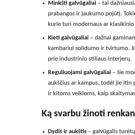
Minkšti galvūgaliai
– tai dažniausi
prabangos ir jaukumo pojūtį. Tokie
kurie turi modernaus ar klasikinio s
Kieti galvūgaliai
– dažnai gaminami
kambariui solidumo ir tvirtumo. Jie
prie industrinio stiliaus interjerų.
Reguliuojami galvūgaliai
– šie mod
aukščius ar kampus, todėl jie itin 
ir kitoms veikloms, kaip skaitymas 
Ką svarbu žinoti renkan
Dydis ir aukštis
– galvūgalis turėtų