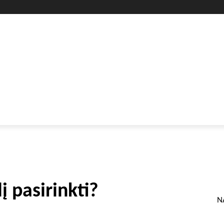
GYVENIMO BŪDAS
SVEIKATA
HOROSKOPAI
GAMTA
į pasirinkti?
N