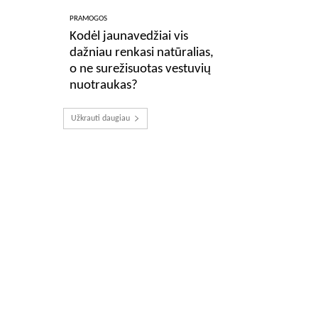
PRAMOGOS
Kodėl jaunavedžiai vis
dažniau renkasi natūralias,
o ne surežisuotas vestuvių
nuotraukas?
Užkrauti daugiau