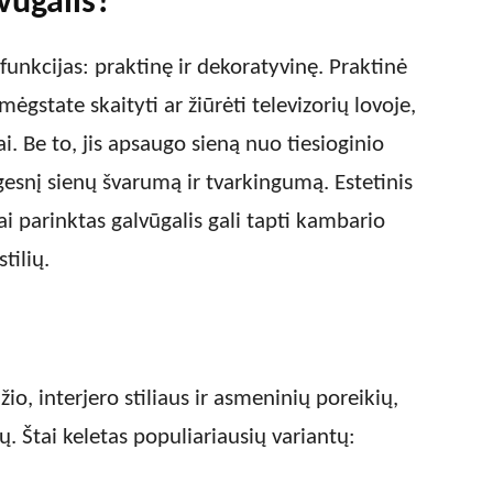
vūgalis?
 funkcijas: praktinę ir dekoratyvinę. Praktinė
ėgstate skaityti ar žiūrėti televizorių lovoje,
i. Be to, jis apsaugo sieną nuo tiesioginio
lgesnį sienų švarumą ir tvarkingumą. Estetinis
ai parinktas galvūgalis gali tapti kambario
tilių.
o, interjero stiliaus ir asmeninių poreikių,
pų. Štai keletas populiariausių variantų: