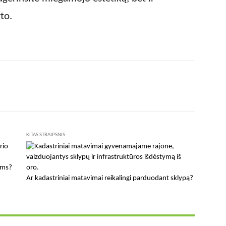
to.
X
Pinterest
WhatsApp
KITAS STRAIPSNIS
ams?
Ar kadastriniai matavimai reikalingi parduodant sklypą?