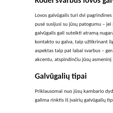
Kodėl svarbus lovos gal
Lovos galvūgalis turi dvi pagrindines
pusė susijusi su jūsų patogumu – jei m
galvūgalis gali suteikti atramą nugara
kontakto su galva, taip užtikrinant i
aspektas taip pat labai svarbus – ger
akcentu, atspindinčiu jūsų asmeninį s
Galvūgalių tipai
Priklausomai nuo jūsų kambario dydži
galima rinktis iš įvairių galvūgalių ti