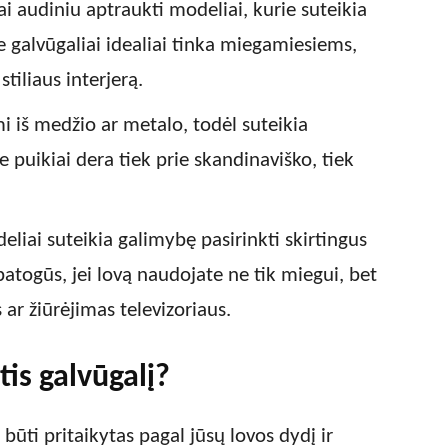
ai audiniu aptraukti modeliai, kurie suteikia
 galvūgaliai idealiai tinka miegamiesiems,
tiliaus interjerą.
 iš medžio ar metalo, todėl suteikia
 puikiai dera tiek prie skandinaviško, tiek
eliai suteikia galimybę pasirinkti skirtingus
patogūs, jei lovą naudojate ne tik miegui, bet
ar žiūrėjimas televizoriaus.
tis galvūgalį?
 būti pritaikytas pagal jūsų lovos dydį ir