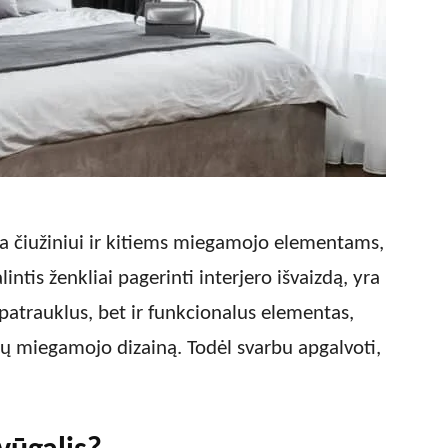
ia čiužiniui ir kitiems miegamojo elementams,
intis ženkliai pagerinti interjero išvaizdą, yra
i patrauklus, bet ir funkcionalus elementas,
ūsų miegamojo dizainą. Todėl svarbu apgalvoti,