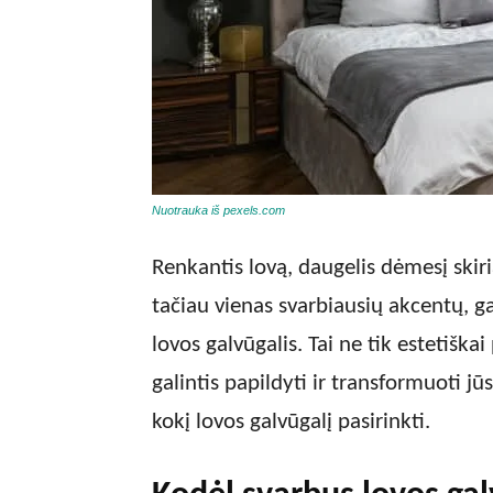
Nuotrauka iš pexels.com
Renkantis lovą, daugelis dėmesį skir
tačiau vienas svarbiausių akcentų, gal
lovos galvūgalis. Tai ne tik estetiška
galintis papildyti ir transformuoti j
kokį lovos galvūgalį pasirinkti.