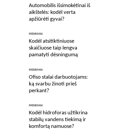
Automobilis išsimokėtinai iš
aikštelės: kodėl verta
apžiūrėti gyvai?
PATARIMAI
Kodėl atsitiktiniuose
skaičiuose taip lengva
pamatyti dėsningumą
PATARIMAI
Ofiso stalai darbuotojams:
ką svarbu žinoti prieš
perkant?
PATARIMAI
Kodėl hidroforas užtikrina
stabilų vandens tiekimą ir
komfortą namuose?