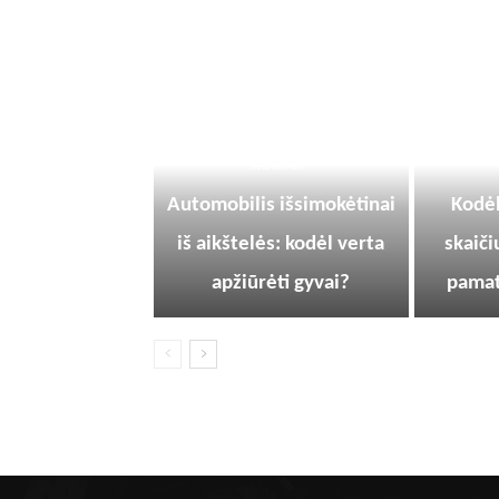
PATARIMAI
Automobilis išsimokėtinai
Kodėl
iš aikštelės: kodėl verta
skaiči
apžiūrėti gyvai?
pamat