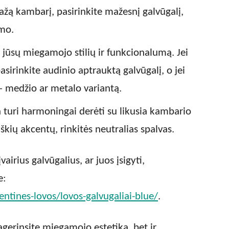
ažą kambarį, pasirinkite mažesnį galvūgalį,
imo.
i jūsų miegamojo stilių ir funkcionalumą. Jei
sirinkite audinio aptrauktą galvūgalį, o jei
– medžio ar metalo variantą.
 turi harmoningai derėti su likusia kambario
škių akcentų, rinkitės neutralias spalvas.
airius galvūgalius, ar juos įsigyti,
e:
ntines-lovos/lovos-galvugaliai-blue/
.
agerinsite miegamojo estetiką, bet ir