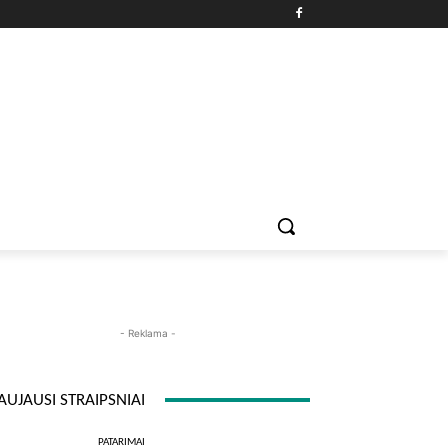
PATARIMAI
ĮDOMYBĖS
MAISTAS
ISTORIJOS
RE
- Reklama -
AUJAUSI STRAIPSNIAI
PATARIMAI