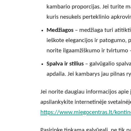
kambario proporcijas. Jei turite m
kuris nesukels perteklinio apkrov
Medžiagos
– medžiaga turi atitikt
ieškote elegancijos ir patogumo, pa
norite ilgaamžiškumo ir tvirtumo 
Spalva ir stilius
– galvūgalio spalva
apdaila. Jei kambarys jau pilnas ry
Jei norite daugiau informacijos apie įv
apsilankykite internetinėje svetainėj
https://www.miegocentras.lt/kontine
Pasirinkę tinkamą galvūgalį, ne tik p