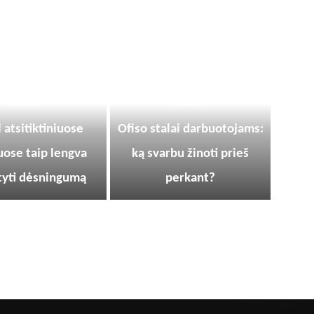
PATARIMAI
PATARIMAI
 atsitiktiniuose
Ofiso stalai darbuotojams:
uose taip lengva
ką svarbu žinoti prieš
yti dėsningumą
perkant?