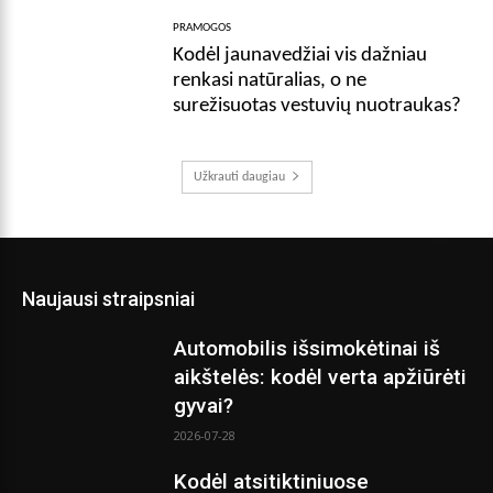
PRAMOGOS
Kodėl jaunavedžiai vis dažniau
renkasi natūralias, o ne
surežisuotas vestuvių nuotraukas?
Užkrauti daugiau
Naujausi straipsniai
Automobilis išsimokėtinai iš
aikštelės: kodėl verta apžiūrėti
gyvai?
2026-07-28
Kodėl atsitiktiniuose