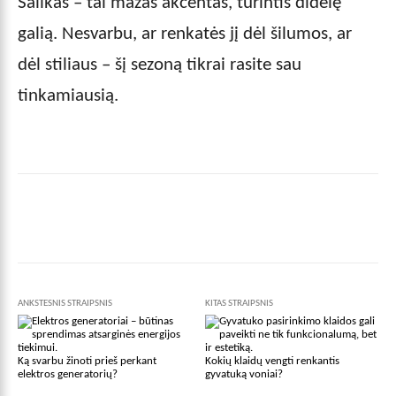
Šalikas – tai mažas akcentas, turintis didelę
galią. Nesvarbu, ar renkatės jį dėl šilumos, ar
dėl stiliaus – šį sezoną tikrai rasite sau
tinkamiausią.
Facebook
X
Pinterest
Wha
ANKSTESNIS STRAIPSNIS
KITAS STRAIPSNIS
Ką svarbu žinoti prieš perkant
Kokių klaidų vengti renkantis
elektros generatorių?
gyvatuką voniai?