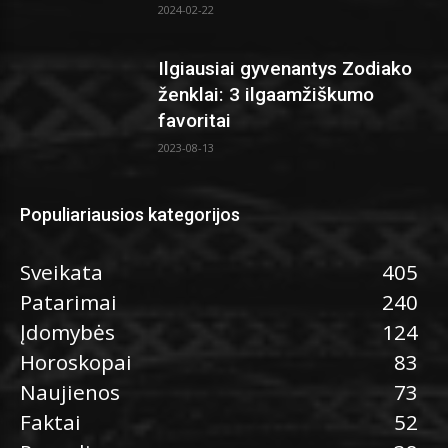
2024-02-22
Ilgiausiai gyvenantys Zodiako
ženklai: 3 ilgaamžiškumo
favoritai
2023-08-13
Populiariausios kategorijos
Sveikata
405
Patarimai
240
Įdomybės
124
Horoskopai
83
Naujienos
73
Faktai
52