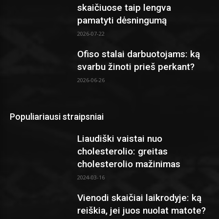
skaičiuose taip lengva
pamatyti dėsningumą
2026-07-22
Ofiso stalai darbuotojams: ką
svarbu žinoti prieš perkant?
2026-06-26
Populiariausi straipsniai
Liaudiški vaistai nuo
cholesterolio: greitas
cholesterolio mažinimas
2024-03-16
Vienodi skaičiai laikrodyje: ką
reiškia, jei juos nuolat matote?