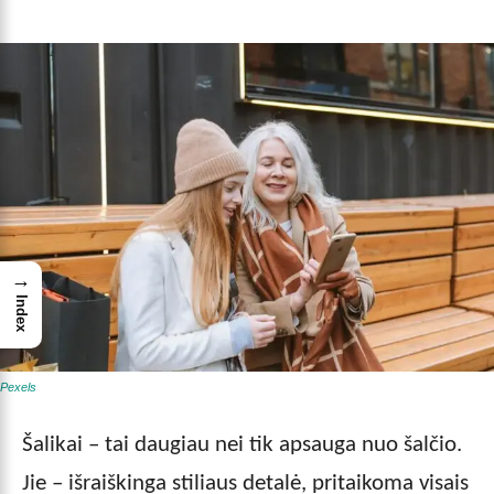
→
Index
Pexels
Šalikai – tai daugiau nei tik apsauga nuo šalčio.
Jie – išraiškinga stiliaus detalė, pritaikoma visais