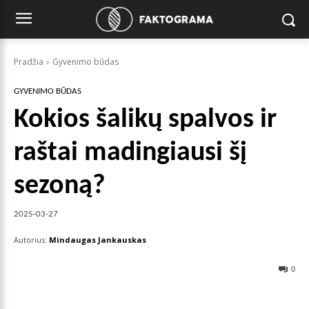
Pradžia
Gyvenimo būdas
GYVENIMO BŪDAS
Kokios šalikų spalvos ir
raštai madingiausi šį
sezoną?
2025-03-27
Autorius:
Mindaugas Jankauskas
0
Facebook
X
Pinterest
Wha