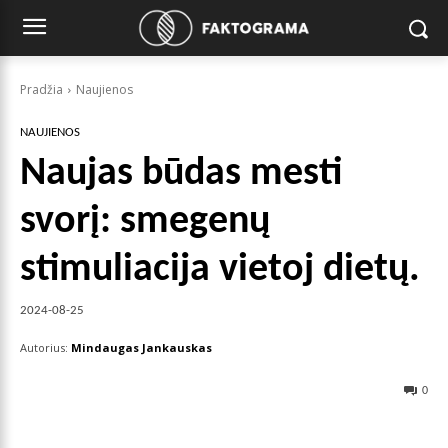
Pradžia
Naujienos
NAUJIENOS
Naujas būdas mesti
svorį: smegenų
stimuliacija vietoj dietų.
2024-08-25
Autorius:
Mindaugas Jankauskas
0
Facebook
X
Pinterest
Wha