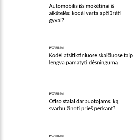
Automobilis išsimokėtinai iš
aikštelės: kodėl verta apžiūrėti
gyvai?
PATARIMAI
Kodėl atsitiktiniuose skaičiuose taip
lengva pamatyti dėsningumą
PATARIMAI
Ofiso stalai darbuotojams: ką
svarbu žinoti prieš perkant?
PATARIMAI