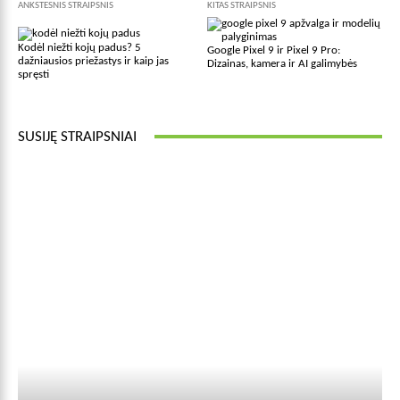
ANKSTESNIS STRAIPSNIS
KITAS STRAIPSNIS
Kodėl niežti kojų padus? 5
Google Pixel 9 ir Pixel 9 Pro:
dažniausios priežastys ir kaip jas
Dizainas, kamera ir AI galimybės
spręsti
SUSIJĘ STRAIPSNIAI