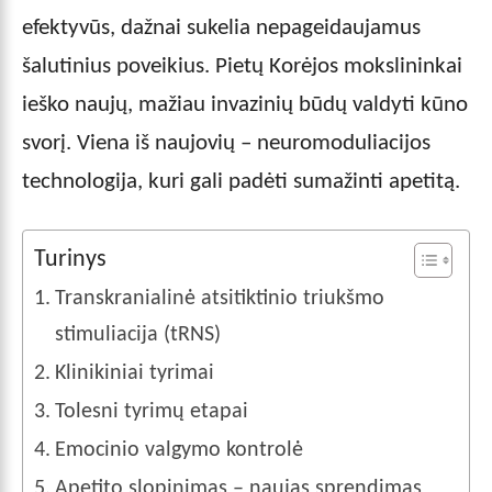
efektyvūs, dažnai sukelia nepageidaujamus
šalutinius poveikius. Pietų Korėjos mokslininkai
ieško naujų, mažiau invazinių būdų valdyti kūno
svorį. Viena iš naujovių – neuromoduliacijos
technologija, kuri gali padėti sumažinti apetitą.
Turinys
Transkranialinė atsitiktinio triukšmo
stimuliacija (tRNS)
Klinikiniai tyrimai
Tolesni tyrimų etapai
Emocinio valgymo kontrolė
Apetito slopinimas – naujas sprendimas