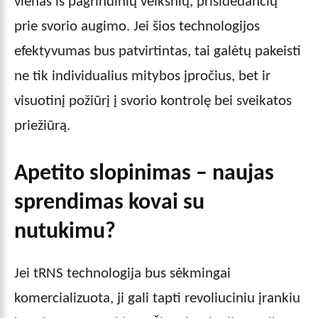
vienas iš pagrindinių veiksnių, prisidedančių
prie svorio augimo. Jei šios technologijos
efektyvumas bus patvirtintas, tai galėtų pakeisti
ne tik individualius mitybos įpročius, bet ir
visuotinį požiūrį į svorio kontrolę bei sveikatos
priežiūrą.
Apetito slopinimas – naujas
sprendimas kovai su
nutukimu?
Jei tRNS technologija bus sėkmingai
komercializuota, ji gali tapti revoliuciniu įrankiu