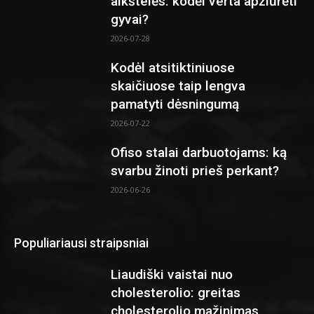
aikštelės: kodėl verta apžiūrėti
gyvai?
2026-07-28
Kodėl atsitiktiniuose
skaičiuose taip lengva
pamatyti dėsningumą
2026-07-22
Ofiso stalai darbuotojams: ką
svarbu žinoti prieš perkant?
2026-06-26
Populiariausi straipsniai
Liaudiški vaistai nuo
cholesterolio: greitas
cholesterolio mažinimas