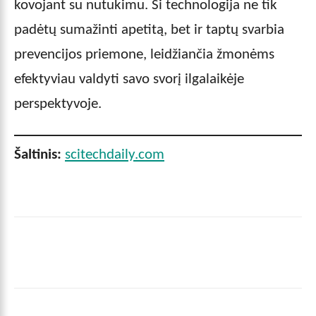
kovojant su nutukimu. Ši technologija ne tik
padėtų sumažinti apetitą, bet ir taptų svarbia
prevencijos priemone, leidžiančia žmonėms
efektyviau valdyti savo svorį ilgalaikėje
perspektyvoje.
Šaltinis:
scitechdaily.com
Facebook
X
Pinterest
Wha