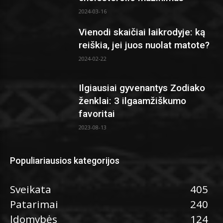
2024-03-16
Vienodi skaičiai laikrodyje: ką
reiškia, jei juos nuolat matote?
2024-02-22
Ilgiausiai gyvenantys Zodiako
ženklai: 3 ilgaamžiškumo
favoritai
2023-08-13
Populiariausios kategorijos
Sveikata
405
Patarimai
240
Įdomybės
124