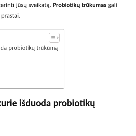
gerinti jūsų sveikatą.
Probiotikų trūkumas
gali
 prastai.
uoda probiotikų trūkūmą
kurie išduoda probiotikų