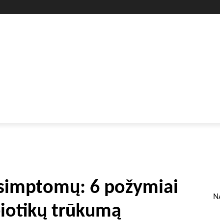
GYVENIMO BŪDAS
SVEIKATA
HOROSKOPAI
GAMTA
 simptomų: 6 požymiai
N
biotikų trūkumą