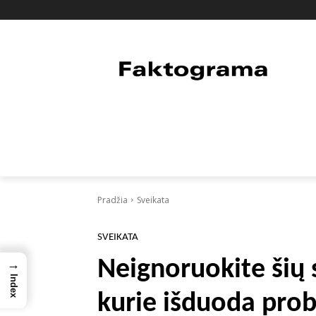
PAGRINDINIS
PASAULIS
FAKTAI
Pradžia
Sveikata
SVEIKATA
Neignoruokite šių
→
Index
kurie išduoda pro