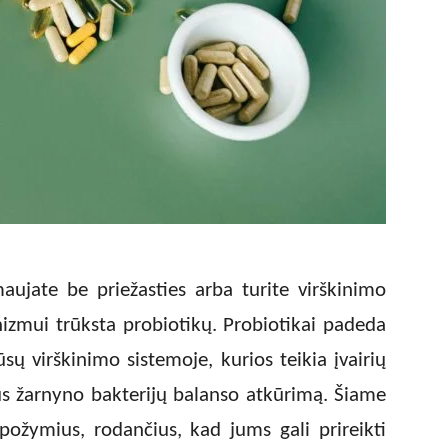
aujate be priežasties arba turite virškinimo
izmui trūksta probiotikų. Probiotikai padeda
sų virškinimo sistemoje, kurios teikia įvairių
us žarnyno bakterijų balanso atkūrimą. Šiame
požymius, rodančius, kad jums gali prireikti