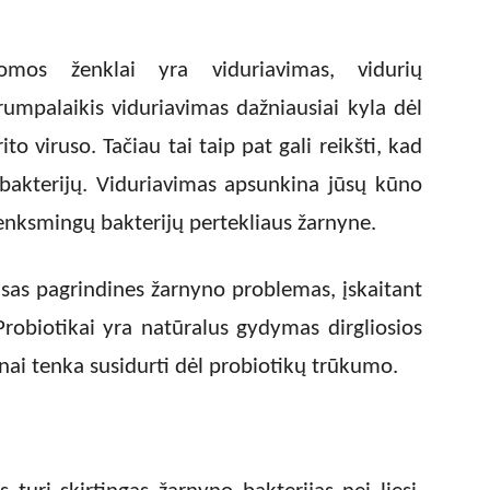
omos ženklai yra viduriavimas, vidurių
Trumpalaikis viduriavimas dažniausiai kyla dėl
o viruso. Tačiau tai taip pat gali reikšti, kad
bakterijų. Viduriavimas apsunkina jūsų kūno
 kenksmingų bakterijų pertekliaus žarnyne.
isas pagrindines žarnyno problemas, įskaitant
Probiotikai yra natūralus gydymas dirgliosios
nai tenka susidurti dėl probiotikų trūkumo.