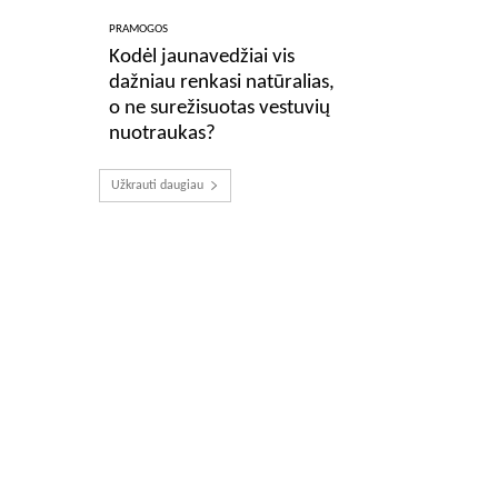
PRAMOGOS
Kodėl jaunavedžiai vis
dažniau renkasi natūralias,
o ne surežisuotas vestuvių
nuotraukas?
Užkrauti daugiau