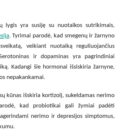
ų lygis yra susiję su nuotaikos sutrikimais,
sija
. Tyrimai parodė, kad smegenų ir žarnyno
sveikatą, veikiant nuotaiką reguliuojančius
Serotoninas ir dopaminas yra pagrindiniai
ką. Kadangi šie hormonai išsiskiria žarnyne,
uos nepakankamai.
ų kūnas išskiria kortizolį, sukeldamas nerimo
parodė, kad probiotikai gali žymiai padėti
pagerindami nerimo ir depresijos simptomus,
ūkumu.