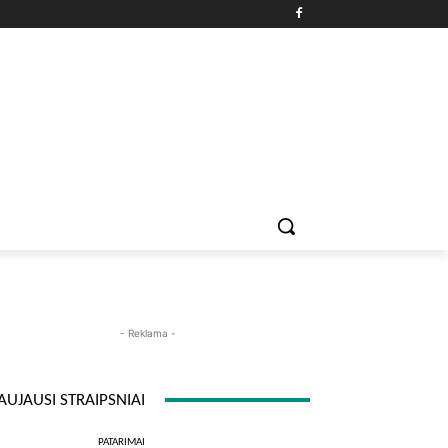
PATARIMAI
ĮDOMYBĖS
MAISTAS
ISTORIJOS
RE
- Reklama -
AUJAUSI STRAIPSNIAI
PATARIMAI