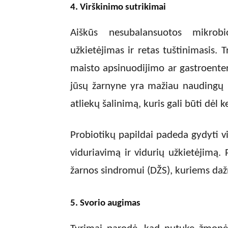
4. Virškinimo sutrikimai
Aiškūs nesubalansuotos mikrobi
užkietėjimas ir retas tuštinimasis. 
maisto apsinuodijimo ar gastroenterit
jūsų žarnyne yra mažiau naudingų 
atliekų šalinimą, kuris gali būti dėl
Probiotikų papildai padeda gydyti v
viduriavimą ir vidurių užkietėjimą. 
žarnos sindromui (DŽS), kuriems daž
5. Svorio augimas