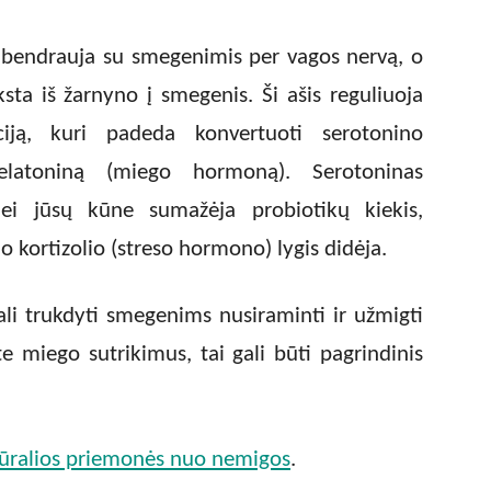
 bendrauja su smegenimis per vagos nervą, o
ksta iš žarnyno į smegenis. Ši ašis reguliuoja
ciją, kuri padeda konvertuoti serotonino
elatoniną (miego hormoną). Serotoninas
ei jūsų kūne sumažėja probiotikų kiekis,
 kortizolio (streso hormono) lygis didėja.
li trukdyti smegenims nusiraminti ir užmigti
e miego sutrikimus, tai gali būti pagrindinis
ūralios priemonės nuo nemigos
.