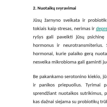
2. Nuotaikų svyravimai
Jūsų žarnyno sveikata ir probiotik
tokiais kaip stresas, nerimas ir
depre
ryšys gali paveikti jūsų psichinę 
hormonus ir neurotransmiterius. 
hormonai, kurie palaiko gerą nuotai
nesveika mikrobioma gali gaminti j
Be pakankamo serotonino kiekio, jūs
ir panikos priepuolius. Tyrimai 
sprendžiant nuotaikos sutrikimus, 
kas dažnai siejama su probiotikų tr