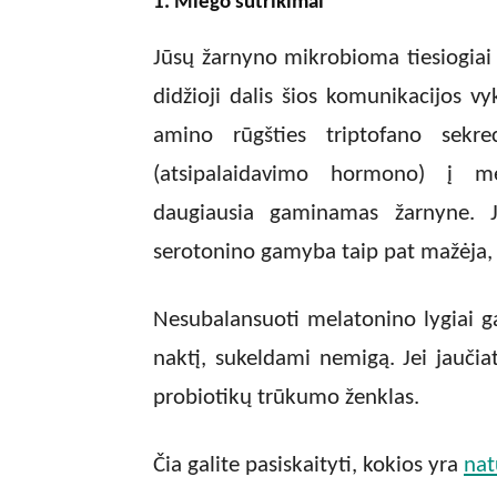
1. Miego sutrikimai
Jūsų žarnyno mikrobioma tiesiogiai
didžioji dalis šios komunikacijos vy
amino rūgšties triptofano sekre
(atsipalaidavimo hormono) į m
daugiausia gaminamas žarnyne. J
serotonino gamyba taip pat mažėja, o
Nesubalansuoti melatonino lygiai ga
naktį, sukeldami nemigą. Jei jaučiat
probiotikų trūkumo ženklas.
Čia galite pasiskaityti, kokios yra
nat