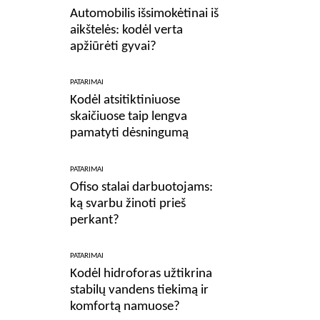
Automobilis išsimokėtinai iš
aikštelės: kodėl verta
apžiūrėti gyvai?
PATARIMAI
Kodėl atsitiktiniuose
skaičiuose taip lengva
pamatyti dėsningumą
PATARIMAI
Ofiso stalai darbuotojams:
ką svarbu žinoti prieš
perkant?
PATARIMAI
Kodėl hidroforas užtikrina
stabilų vandens tiekimą ir
komfortą namuose?