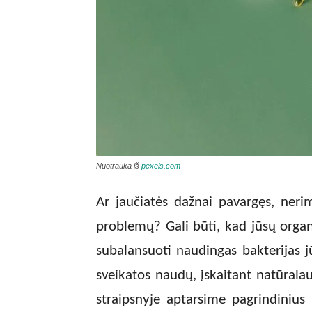
Nuotrauka iš
pexels.com
Ar jaučiatės dažnai pavargęs, nerim
problemų? Gali būti, kad jūsų organ
subalansuoti naudingas bakterijas jū
sveikatos naudų, įskaitant natūrala
straipsnyje aptarsime pagrindinius 