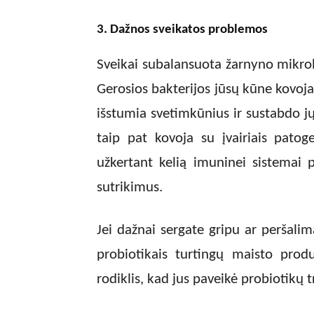
3. Dažnos sveikatos problemos
Sveikai subalansuota žarnyno mikrob
Gerosios bakterijos jūsų kūne kovoja 
išstumia svetimkūnius ir sustabdo jų
taip pat kovoja su įvairiais patog
užkertant kelią imuninei sistemai p
sutrikimus.
Jei dažnai sergate gripu ar peršalim
probiotikais turtingų maisto prod
rodiklis, kad jus paveikė probiotikų