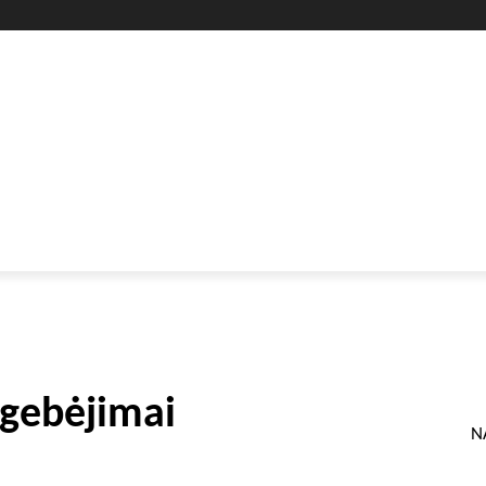
GYVENIMO BŪDAS
SVEIKATA
HOROSKOPAI
GAMTA
 gebėjimai
N