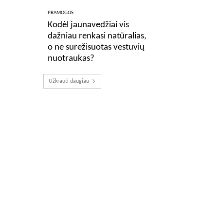
PRAMOGOS
Kodėl jaunavedžiai vis
dažniau renkasi natūralias,
o ne surežisuotas vestuvių
nuotraukas?
Užkrauti daugiau