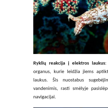
Ryklių reakcija į elektros laukus
:
organus, kurie leidžia jiems apti
laukus. Šis nuostabus sugebėjim
vandenimis, rasti smėlyje pasislė
navigacijai.