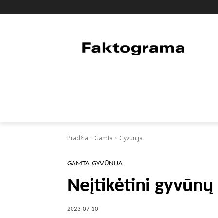
PAGRINDINIS
PASAULIS
FAKTAI
Pradžia
Gamta
Gyvūnija
GAMTA
GYVŪNIJA
Neįtikėtini gyvūnų
2023-07-10