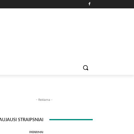
PATARIMAI
ĮDOMYBĖS
MAISTAS
ISTORIJOS
RE
- Reklama -
AUJAUSI STRAIPSNIAI
PATARIMAI