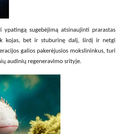
ri ypatingą sugebėjimą atsinaujinti prarastas
k kojas, bet ir stuburinę dalį, širdį ir netgi
racijos galios pakerėjusios mokslininkus, turi
ų audinių regeneravimo srityje.