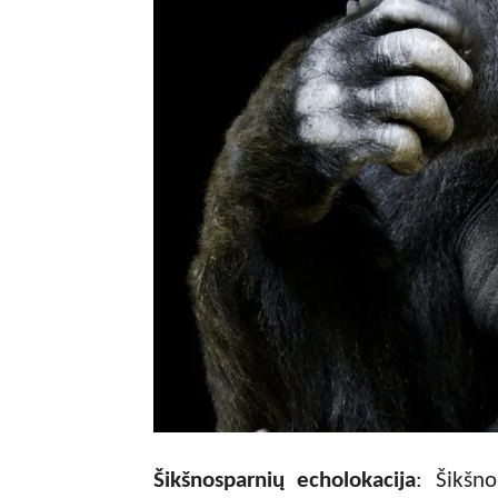
Šikšnosparnių echolokacija
: Šikšn