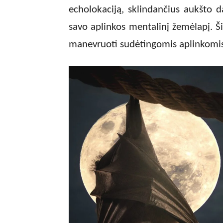
echolokaciją, sklindančius aukšto d
savo aplinkos mentalinį žemėlapį. Ši
manevruoti sudėtingomis aplinkomis i