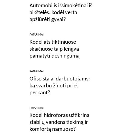
Automobilis išsimokėtinai iš
aikštelės: kodėl verta
apžiūrėti gyvai?
PATARIMAI
Kodėl atsitiktiniuose
skaičiuose taip lengva
pamatyti dėsningumą
PATARIMAI
Ofiso stalai darbuotojams:
ką svarbu žinoti prieš
perkant?
PATARIMAI
Kodėl hidroforas užtikrina
stabilų vandens tiekimą ir
komfortą namuose?