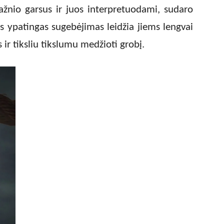
ažnio garsus ir juos interpretuodami, sudaro
s ypatingas sugebėjimas leidžia jiems lengvai
r tiksliu tikslumu medžioti grobį.