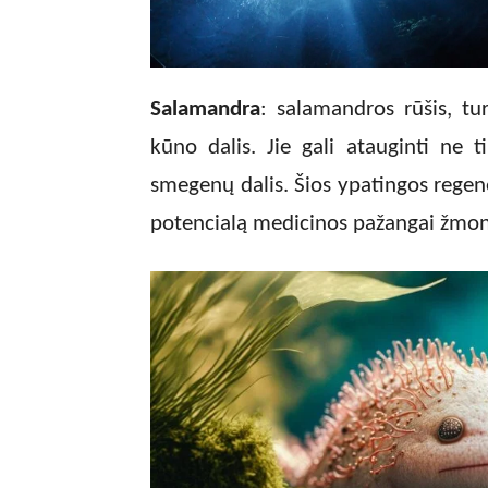
Salamandra
: salamandros rūšis, tu
kūno dalis. Jie gali atauginti ne ti
smegenų dalis. Šios ypatingos regene
potencialą medicinos pažangai žmoni