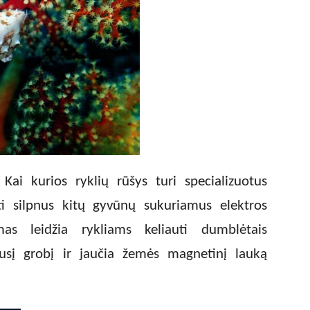
 Kai kurios ryklių rūšys turi specializuotus
kti silpnus kitų gyvūnų sukuriamus elektros
as leidžia rykliams keliauti dumblėtais
pusį grobį ir jaučia žemės magnetinį lauką