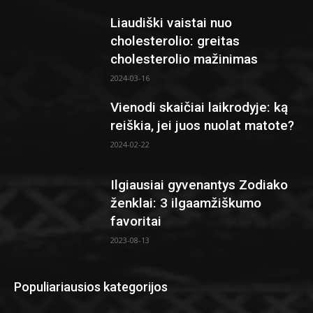
Liaudiški vaistai nuo
cholesterolio: greitas
cholesterolio mažinimas
2024-03-16
Vienodi skaičiai laikrodyje: ką
reiškia, jei juos nuolat matote?
2024-02-22
Ilgiausiai gyvenantys Zodiako
ženklai: 3 ilgaamžiškumo
favoritai
2023-08-13
Populiariausios kategorijos