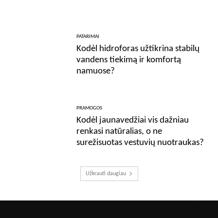
PATARIMAI
Kodėl hidroforas užtikrina stabilų
vandens tiekimą ir komfortą
namuose?
PRAMOGOS
Kodėl jaunavedžiai vis dažniau
renkasi natūralias, o ne
surežisuotas vestuvių nuotraukas?
Užkrauti daugiau