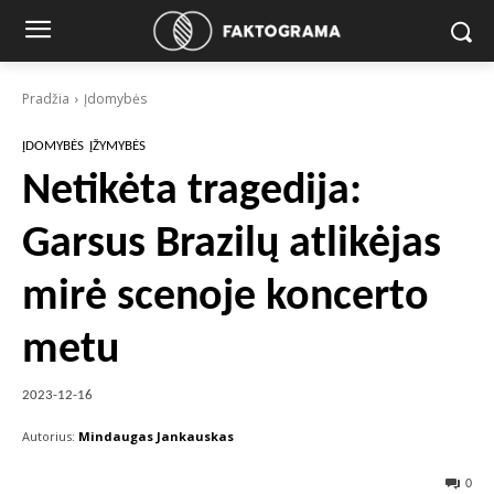
Pradžia
Įdomybės
ĮDOMYBĖS
ĮŽYMYBĖS
Netikėta tragedija:
Garsus Brazilų atlikėjas
mirė scenoje koncerto
metu
2023-12-16
Autorius:
Mindaugas Jankauskas
0