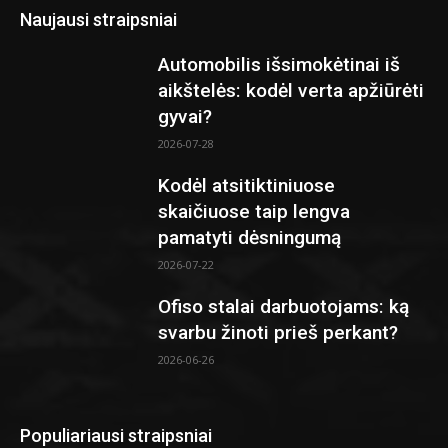
Naujausi straipsniai
Automobilis išsimokėtinai iš
aikštelės: kodėl verta apžiūrėti
gyvai?
2026-07-28
Kodėl atsitiktiniuose
skaičiuose taip lengva
pamatyti dėsningumą
2026-07-22
Ofiso stalai darbuotojams: ką
svarbu žinoti prieš perkant?
2026-06-26
Populiariausi straipsniai