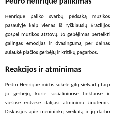
Pedro henrique palikimas
Henrique paliko svarbų pėdsaką muzikos
pasaulyje kaip vienas iš ryškiausių Brazilijos
gospel muzikos atstovų. Jo gebėjimas perteikti
galingas emocijas ir dvasingumą per dainas
sulaukė plačios gerbėjų ir kritikų pagarbos.
Reakcijos ir atminimas
Pedro Henrique mirtis sukėlė gilų sielvartą tarp
jo gerbėjų, kurie socialiniuose tinkluose ir
viešose erdvėse dalijasi atminimo žinutėmis.
Diskusijos apie menininkų sveikatą ir jų darbo