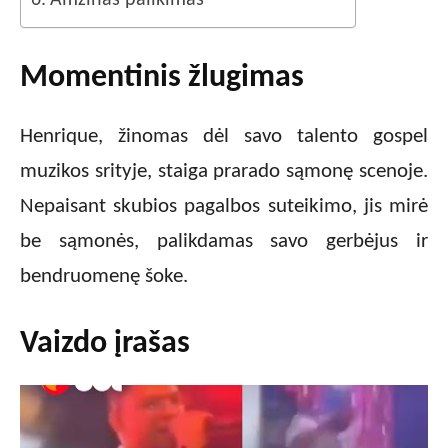
Amžinas palikimas
Momentinis žlugimas
Henrique, žinomas dėl savo talento gospel
muzikos srityje, staiga prarado sąmonę scenoje.
Nepaisant skubios pagalbos suteikimo, jis mirė
be sąmonės, palikdamas savo gerbėjus ir
bendruomenę šoke.
Vaizdo įrašas