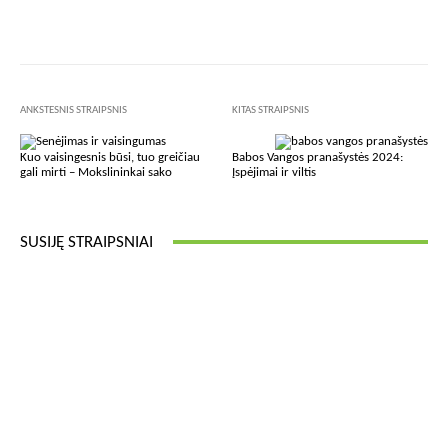
Facebook
X
Pinterest
Wha
ANKSTESNIS STRAIPSNIS
KITAS STRAIPSNIS
Kuo vaisingesnis būsi, tuo greičiau
Babos Vangos pranašystės 2024:
gali mirti – Mokslininkai sako
Įspėjimai ir viltis
SUSIJĘ STRAIPSNIAI