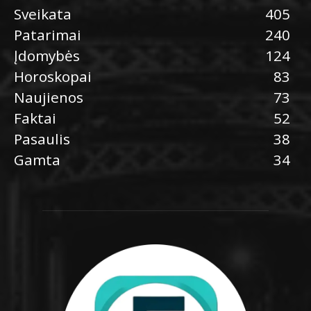
Sveikata
405
Patarimai
240
Įdomybės
124
Horoskopai
83
Naujienos
73
Faktai
52
Pasaulis
38
Gamta
34