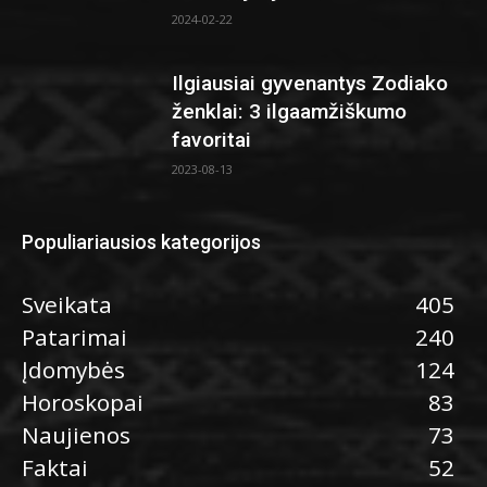
2024-02-22
Ilgiausiai gyvenantys Zodiako
ženklai: 3 ilgaamžiškumo
favoritai
2023-08-13
Populiariausios kategorijos
Sveikata
405
Patarimai
240
Įdomybės
124
Horoskopai
83
Naujienos
73
Faktai
52