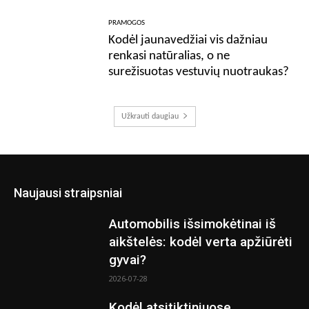
PRAMOGOS
Kodėl jaunavedžiai vis dažniau
renkasi natūralias, o ne
surežisuotas vestuvių nuotraukas?
Užkrauti daugiau
Naujausi straipsniai
Automobilis išsimokėtinai iš
aikštelės: kodėl verta apžiūrėti
gyvai?
2026-07-28
Kodėl atsitiktiniuose