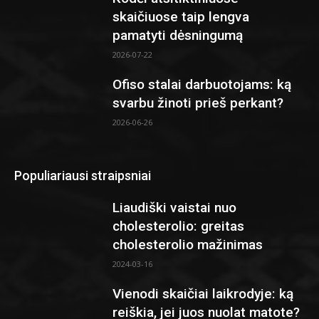
skaičiuose taip lengva
pamatyti dėsningumą
2026-07-22
Ofiso stalai darbuotojams: ką
svarbu žinoti prieš perkant?
2026-06-26
Populiariausi straipsniai
Liaudiški vaistai nuo
cholesterolio: greitas
cholesterolio mažinimas
2024-03-16
Vienodi skaičiai laikrodyje: ką
reiškia, jei juos nuolat matote?