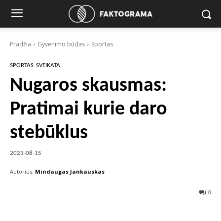
Pradžia
Gyvenimo būdas
Sportas
SPORTAS
SVEIKATA
Nugaros skausmas:
Pratimai kurie daro
stebūklus
2023-08-15
Autorius:
Mindaugas Jankauskas
0
Facebook
X
Pinterest
Wha