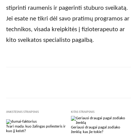
stiprinti raumenis ir pagerinti stuburo sveikatą.
Jei esate ne tikri dėl savo pratimų programos ar
technikos, visada kreipkitės į fizioterapeuto ar
kito sveikatos specialisto pagalbą.
Facebook
X
Pinterest
Wha
ANKSTESNIS STRAIPSNIS
KITAS STRAIPSNIS
Tvari mada: kuo žalingas poliesteris ir
Geriausi draugai pagal zodiako
kuo jį keisti?
ženklą: kas jie tokie?