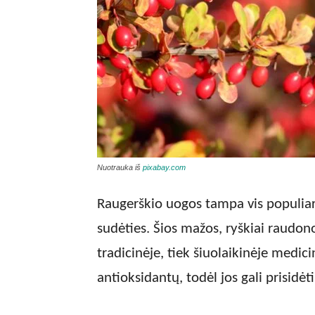
Nuotrauka iš
pixabay.com
Raugerškio uogos tampa vis populiar
sudėties. Šios mažos, ryškiai raudon
tradicinėje, tiek šiuolaikinėje medic
antioksidantų, todėl jos gali prisidė