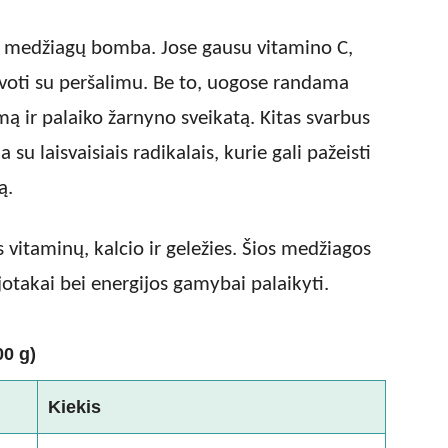
ų medžiagų bomba. Jose gausu vitamino C,
ovoti su peršalimu. Be to, uogose randama
mą ir palaiko žarnyno sveikatą. Kitas svarbus
su laisvaisiais radikalais, kurie gali pažeisti
ą.
 vitaminų, kalcio ir geležies. Šios medžiagos
otakai bei energijos gamybai palaikyti.
00 g)
Kiekis