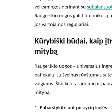
veiksmingos derinant su
subalansuo
Raugerškio uogos gali būti puikus pap
jos vartojamos reguliariai.
Kūrybiški būdai, kaip įt
mitybą
Raugerškio uogos – universalus ingred
patiekalų. Jų švelnus rūgštumas sutei
valgiams. Štai keletas įdomių ir papr
mitybą:
Pabarstykite ant pusryčių košės
– 