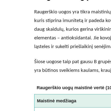
Raugerškio uogos yra tikra maistini
kuris stiprina imunitetą ir padeda k
daug skaidulų, kurios gerina virškini
elementas – antioksidantai. Jie kovoja 
ląsteles ir sukelti priešlaikinį senėjim
Šiose uogose taip pat gausu B grupės
yra būtinos sveikiems kaulams, krauj
Raugerškio uogų maistinė vertė (1
Maistinė medžiaga