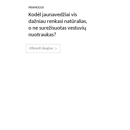
PRAMOGOS
Kodėl jaunavedžiai vis
dažniau renkasi natūralias,
o ne surežisuotas vestuvių
nuotraukas?
Užkrauti daugiau