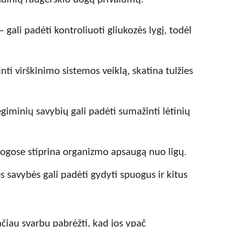
– gali padėti kontroliuoti gliukozės lygį, todėl
ti virškinimo sistemos veiklą, skatina tulžies
giminių savybių gali padėti sumažinti lėtinių
ogose stiprina organizmo apsaugą nuo ligų.
s savybės gali padėti gydyti spuogus ir kitus
ačiau svarbu pabrėžti, kad jos ypač