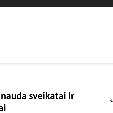
GYVENIMO BŪDAS
SVEIKATA
HOROSKOPAI
GAMTA
nauda sveikatai ir
N
ai