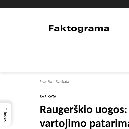
PAGRINDINIS
PASAULIS
FAKTAI
Pradžia
Sveikata
SVEIKATA
Raugerškio uogos: 
→
Index
vartojimo patarim