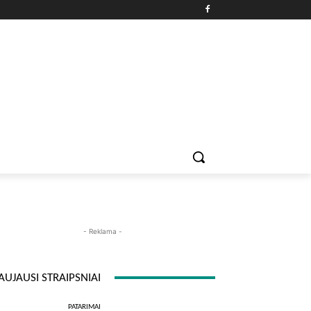
PATARIMAI
ĮDOMYBĖS
MAISTAS
ISTORIJOS
RE
- Reklama -
AUJAUSI STRAIPSNIAI
PATARIMAI