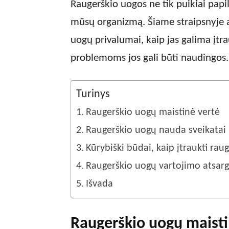
Raugerškio uogos ne tik puikiai papild
mūsų organizmą. Šiame straipsnyje a
uogų privalumai, kaip jas galima įtra
problemoms jos gali būti naudingos.
Turinys
Raugerškio uogų maistinė vertė
Raugerškio uogų nauda sveikatai
Kūrybiški būdai, kaip įtraukti rau
Raugerškio uogų vartojimo atsa
Išvada
Raugerškio uogų maisti