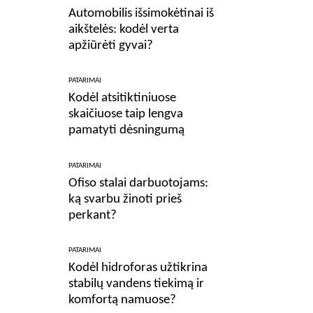
Automobilis išsimokėtinai iš
aikštelės: kodėl verta
apžiūrėti gyvai?
PATARIMAI
Kodėl atsitiktiniuose
skaičiuose taip lengva
pamatyti dėsningumą
PATARIMAI
Ofiso stalai darbuotojams:
ką svarbu žinoti prieš
perkant?
PATARIMAI
Kodėl hidroforas užtikrina
stabilų vandens tiekimą ir
komfortą namuose?