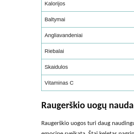
Kalorijos
Baltymai
Angliavandeniai
Riebalai
Skaidulos
Vitaminas C
Raugerškio uogų nauda 
Raugerškio uogos turi daug naudingų s
emocinę sveikatą. Štai keletas pagri