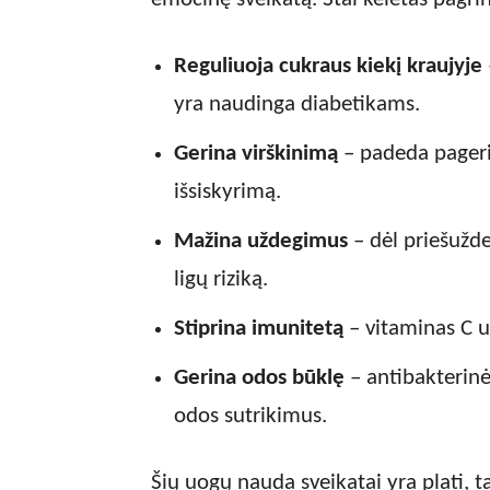
Reguliuoja cukraus kiekį kraujyje
yra naudinga diabetikams.
Gerina virškinimą
– padeda pagerin
išsiskyrimą.
Mažina uždegimus
– dėl priešužde
ligų riziką.
Stiprina imunitetą
– vitaminas C u
Gerina odos būklę
– antibakterinė
odos sutrikimus.
Šių uogų nauda sveikatai yra plati, t