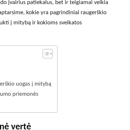
o įvairius patiekalus, bet ir teigiamai veikia
ptarsime, kokie yra pagrindiniai raugerškio
ukti į mitybą ir kokioms sveikatos
gerškio uogas į mitybą
rgumo priemonės
nė vertė