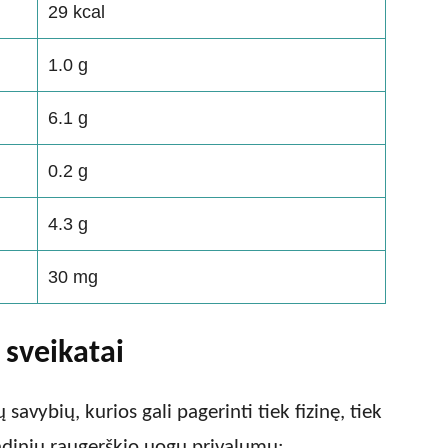
29 kcal
1.0 g
6.1 g
0.2 g
4.3 g
30 mg
sveikatai
avybių, kurios gali pagerinti tiek fizinę, tiek
ndinių raugerškio uogų privalumų: