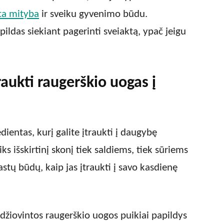
ta mityba
ir sveiku gyvenimo būdu.
ildas siekiant pagerinti sveiaktą, ypač jeigu
raukti raugerškio uogas į
ientas, kurį galite įtraukti į daugybę
ks išskirtinį skonį tiek saldiems, tiek sūriems
astų būdų, kaip jas įtraukti į savo kasdienę
džiovintos raugerškio uogos puikiai papildys