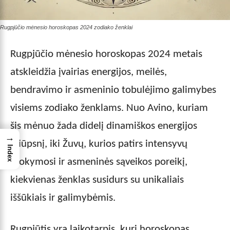
Rugpjūčio mėnesio horoskopas 2024 zodiako ženklai
Rugpjūčio mėnesio horoskopas 2024 metais
atskleidžia įvairias energijos, meilės,
bendravimo ir asmeninio tobulėjimo galimybes
visiems zodiako ženklams. Nuo Avino, kuriam
šis mėnuo žada didelį dinamiškos energijos
→
pliūpsnį, iki Žuvų, kurios patirs intensyvų
Index
mokymosi ir asmeninės sąveikos poreikį,
kiekvienas ženklas susidurs su unikaliais
iššūkiais ir galimybėmis.
Rugpjūtis yra laikotarpis, kurį horoskopas