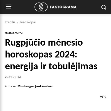
Pradžia
Horoskopai
HOROSKOPAI
Rugpjūčio mėnesio
horoskopas 2024:
energija ir tobulėjimas
2024-07-13
Autorius:
Mindaugas Jankauskas
0
Facebook
X
Pinterest
Wha