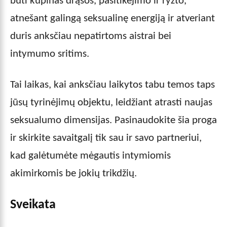
būti kupinas drąsos, pasitikėjimo ir ryžto,
atnešant galingą seksualinę energiją ir atveriant
duris anksčiau nepatirtoms aistrai bei
intymumo sritims.
Tai laikas, kai anksčiau laikytos tabu temos taps
jūsų tyrinėjimų objektu, leidžiant atrasti naujas
seksualumo dimensijas. Pasinaudokite šia proga
ir skirkite savaitgalį tik sau ir savo partneriui,
kad galėtumėte mėgautis intymiomis
akimirkomis be jokių trikdžių.
Sveikata