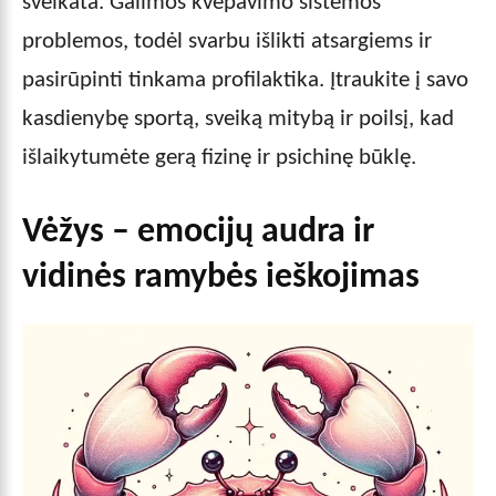
sveikata. Galimos kvėpavimo sistemos
problemos, todėl svarbu išlikti atsargiems ir
pasirūpinti tinkama profilaktika. Įtraukite į savo
kasdienybę sportą, sveiką mitybą ir poilsį, kad
išlaikytumėte gerą fizinę ir psichinę būklę.
Vėžys – emocijų audra ir
vidinės ramybės ieškojimas