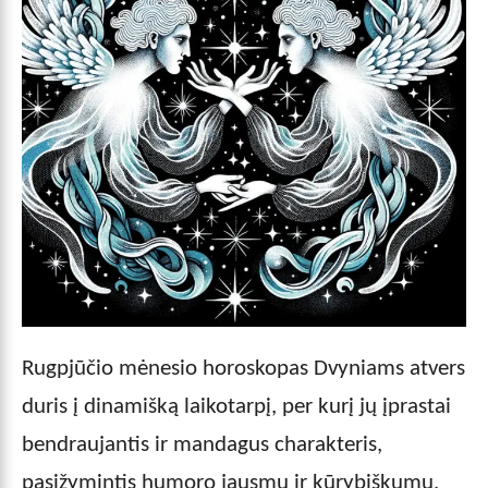
Rugpjūčio mėnesio horoskopas Dvyniams atvers
duris į dinamišką laikotarpį, per kurį jų įprastai
bendraujantis ir mandagus charakteris,
pasižymintis humoro jausmu ir kūrybiškumu,