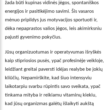
žada būti kupinas vidinės jėgos, spontaniškos
energijos ir pasitikėjimo savimi. Šis vasaros
mėnuo pripildys jus motyvacijos sportuoti ir,
dėka nepaprastos valios jėgos, leis akimirksniu
pajusti gyvenimo pokyčius.
Jūsų organizuotumas ir operatyvumas išryškės
kaip stipriosios pusės, ypač profesinėje veikloje,
leidžiant greitai paversti idėjas realybe be jokių
kliūčių. Nepamirškite, kad šiuo intensyviu
laikotarpiu svarbu rūpintis savo sveikata, ypač
tinkama mityba ir reikiamu vitaminų kiekiu,
kad jūsų organizmas galėtų išlaikyti aukštą