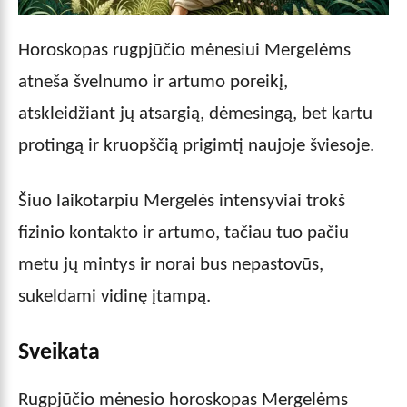
Horoskopas rugpjūčio mėnesiui Mergelėms
atneša švelnumo ir artumo poreikį,
atskleidžiant jų atsargią, dėmesingą, bet kartu
protingą ir kruopščią prigimtį naujoje šviesoje.
Šiuo laikotarpiu Mergelės intensyviai trokš
fizinio kontakto ir artumo, tačiau tuo pačiu
metu jų mintys ir norai bus nepastovūs,
sukeldami vidinę įtampą.
Sveikata
Rugpjūčio mėnesio horoskopas Mergelėms