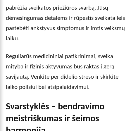
pabrėžia sveikatos priežiūros svarbą. Jūsų
dėmesingumas detalėms ir rūpestis sveikata leis
pastebėti ankstyvus simptomus ir imtis veiksmų
laiku.
Reguliarūs medicininiai patikrinimai, sveika
mityba ir fizinis aktyvumas bus raktas į gerą
savijautą. Venkite per didelio streso ir skirkite
laiko poilsiui bei atsipalaidavimui.
Svarstyklės – bendravimo
meistriškumas ir šeimos
harmonija