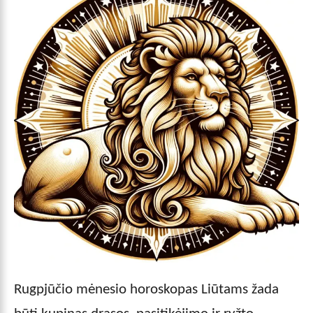
Rugpjūčio mėnesio horoskopas Liūtams žada