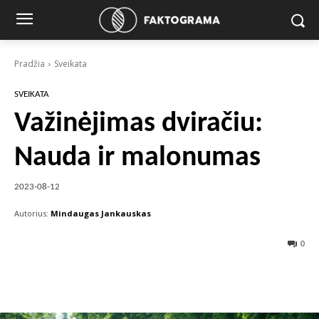
Pradžia
Sveikata
SVEIKATA
Važinėjimas dviračiu:
Nauda ir malonumas
2023-08-12
Autorius:
Mindaugas Jankauskas
0
Facebook
X
Pinterest
Wha