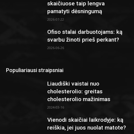
skaičiuose taip lengva
pamatyti dėsningumą
2026-07-22
Ofiso stalai darbuotojams: ką
svarbu žinoti prieš perkant?
2026-06-26
Populiariausi straipsniai
Liaudiški vaistai nuo
cholesterolio: greitas
cholesterolio mažinimas
2024-03-16
Vienodi skaičiai laikrodyje: ką
reiškia, jei juos nuolat matote?