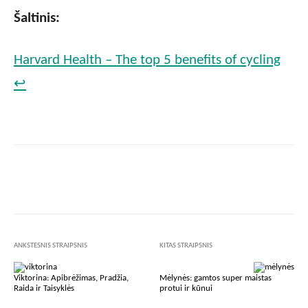
Šaltinis:
Harvard Health – The top 5 benefits of cycling
↩
Facebook
X
Pinterest
Wha
ANKSTESNIS STRAIPSNIS
KITAS STRAIPSNIS
Viktorina: Apibrėžimas, Pradžia,
Mėlynės: gamtos super maistas
Raida ir Taisyklės
protui ir kūnui