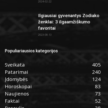
2024-02-22
Ilgiausiai gyvenantys Zodiako
ženklai: 3 ilgaamžiškumo
favoritai
2023-08-13
Populiariausios kategorijos
Sveikata
405
Patarimai
240
Įdomybės
124
Horoskopai
83
Naujienos
73
Faktai
52
Pasaulis
38