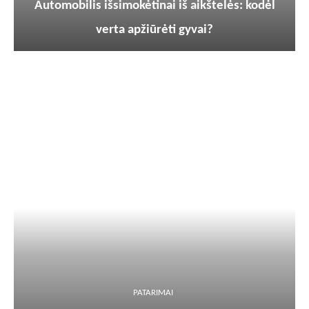
Automobilis išsimokėtinai iš aikštelės: kodėl
verta apžiūrėti gyvai?
PATARIMAI