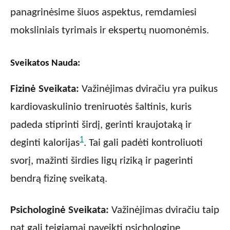
panagrinėsime šiuos aspektus, remdamiesi
moksliniais tyrimais ir ekspertų nuomonėmis.
Sveikatos Nauda:
Fizinė Sveikata:
Važinėjimas dviračiu yra puikus
kardiovaskulinio treniruotės šaltinis, kuris
padeda stiprinti širdį, gerinti kraujotaką ir
1
deginti kalorijas
. Tai gali padėti kontroliuoti
svorį, mažinti širdies ligų riziką ir pagerinti
bendrą fizinę sveikatą.
Psichologinė Sveikata:
Važinėjimas dviračiu taip
pat gali teigiamai paveikti psichologinę