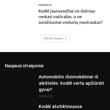
PRAMOGOS
Kodėl jaunavedžiai vis dažniau
renkasi natūralias, o ne
surežisuotas vestuvių nuotraukas?
Užkrauti daugiau
Naujausi straipsniai
Automobilis išsimokėtinai iš
aikštelės: kodėl verta apžiūrėti
gyvai?
2026-07-28
Kodėl atsitiktiniuose