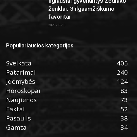
Ilgiausiai gyvenantys Zodiako
ženklai: 3 ilgaamžiškumo
favoritai
2023-08-13
Populiariausios kategorijos
Sveikata
405
Patarimai
240
Įdomybės
124
Horoskopai
83
Naujienos
73
Faktai
52
Pasaulis
38
Gamta
34