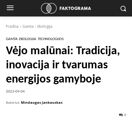
Pradžia
Gamta
Ekologija
GAMTA
EKOLOGIJA
TECHNOLOGIJOS
Vėjo malūnai: Tradicija,
inovacija ir tvarumas
energijos gamyboje
2023-09-04
Autorius:
Mindaugas Jankauskas
0
Facebook
X
Pinterest
Wha