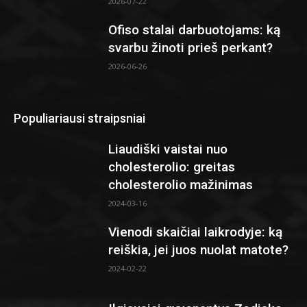
2026-07-22
Ofiso stalai darbuotojams: ką
svarbu žinoti prieš perkant?
2026-06-26
Populiariausi straipsniai
Liaudiški vaistai nuo
cholesterolio: greitas
cholesterolio mažinimas
2024-03-16
Vienodi skaičiai laikrodyje: ką
reiškia, jei juos nuolat matote?
2024-02-22