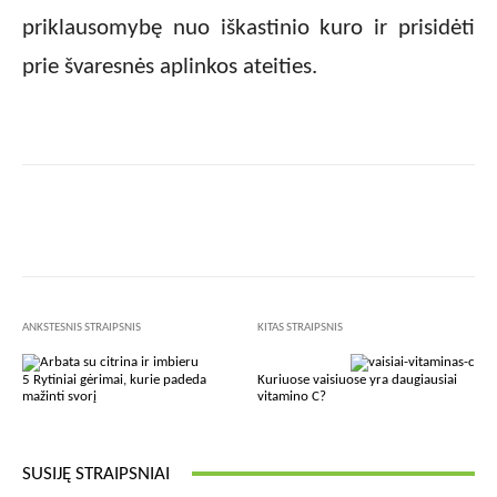
priklausomybę nuo iškastinio kuro ir prisidėti
prie švaresnės aplinkos ateities.
Facebook
X
Pinterest
Wha
ANKSTESNIS STRAIPSNIS
KITAS STRAIPSNIS
5 Rytiniai gėrimai, kurie padeda
Kuriuose vaisiuose yra daugiausiai
mažinti svorį
vitamino C?
SUSIJĘ STRAIPSNIAI