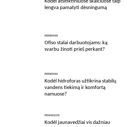
Kodėl atsitiktiniuose skaičiuose taip
lengva pamatyti dėsningumą
PATARIMAI
Ofiso stalai darbuotojams: ką
svarbu žinoti prieš perkant?
PATARIMAI
Kodėl hidroforas užtikrina stabilų
vandens tiekimą ir komfortą
namuose?
PRAMOGOS
Kodėl jaunavedžiai vis dažniau