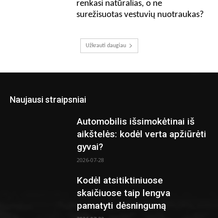
renkasi natūralias, o ne
surežisuotas vestuvių nuotraukas?
Užkrauti daugiau
Naujausi straipsniai
Automobilis išsimokėtinai iš
aikštelės: kodėl verta apžiūrėti
gyvai?
2026-07-28
Kodėl atsitiktiniuose
skaičiuose taip lengva
pamatyti dėsningumą