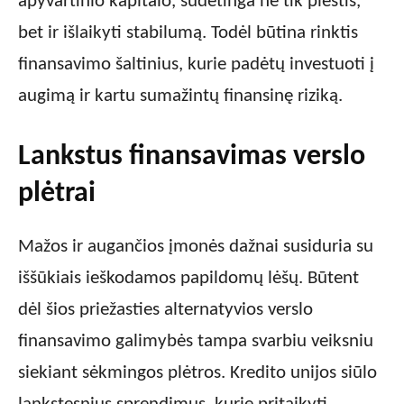
apyvartinio kapitalo, sudėtinga ne tik plėstis,
bet ir išlaikyti stabilumą. Todėl būtina rinktis
finansavimo šaltinius, kurie padėtų investuoti į
augimą ir kartu sumažintų finansinę riziką.
Lankstus finansavimas verslo
plėtrai
Mažos ir augančios įmonės dažnai susiduria su
iššūkiais ieškodamos papildomų lėšų. Būtent
dėl šios priežasties alternatyvios verslo
finansavimo galimybės tampa svarbiu veiksniu
siekiant sėkmingos plėtros. Kredito unijos siūlo