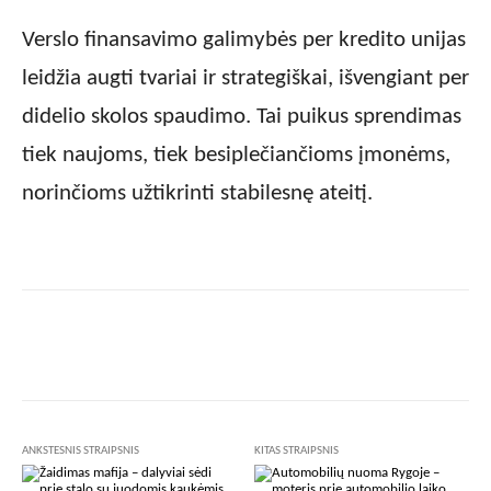
Verslo finansavimo galimybės per kredito unijas
leidžia augti tvariai ir strategiškai, išvengiant per
didelio skolos spaudimo. Tai puikus sprendimas
tiek naujoms, tiek besiplečiančioms įmonėms,
norinčioms užtikrinti stabilesnę ateitį.
Facebook
X
Pinterest
Wha
ANKSTESNIS STRAIPSNIS
KITAS STRAIPSNIS