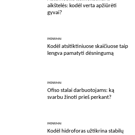
aikštelės: kodėl verta apžiūrėti
gyvai?
PATARIMAI
Kodėl atsitiktiniuose skaičiuose taip
lengva pamatyti dėsningumą
PATARIMAI
Ofiso stalai darbuotojams: ką
svarbu žinoti prieš perkant?
PATARIMAI
Kodėl hidroforas užtikrina stabilų