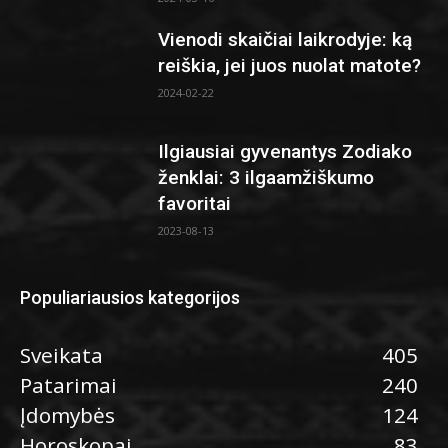
Vienodi skaičiai laikrodyje: ką
reiškia, jei juos nuolat matote?
2024-02-22
Ilgiausiai gyvenantys Zodiako
ženklai: 3 ilgaamžiškumo
favoritai
2023-08-13
Populiariausios kategorijos
Sveikata
405
Patarimai
240
Įdomybės
124
Horoskopai
83