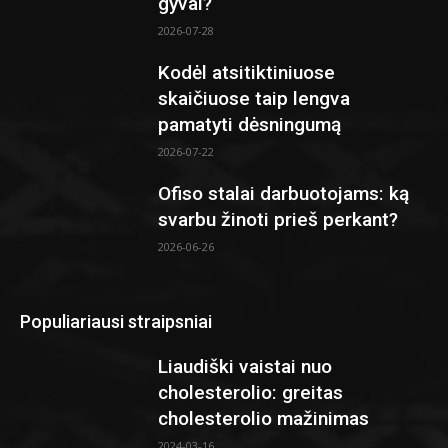
gyvai?
2026-07-28
Kodėl atsitiktiniuose
skaičiuose taip lengva
pamatyti dėsningumą
2026-07-22
Ofiso stalai darbuotojams: ką
svarbu žinoti prieš perkant?
2026-06-26
Populiariausi straipsniai
Liaudiški vaistai nuo
cholesterolio: greitas
cholesterolio mažinimas
2024-03-16