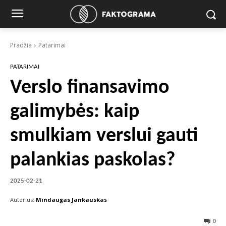
Pradžia
Patarimai
PATARIMAI
Verslo finansavimo
galimybės: kaip
smulkiam verslui gauti
palankias paskolas?
2025-02-21
Autorius:
Mindaugas Jankauskas
0