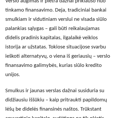
Verslo augimas ir plėtra dažnai priklauso nuo
tinkamo finansavimo. Deja, tradiciniai bankai
smulkiam ir vidutiniam verslui ne visada siūlo
palankias sąlygas – gali būti reikalaujamas
didelis pradinis kapitalas, ilgalaikė veiklos
istorija ar užstatas. Tokiose situacijose svarbu
ieškoti alternatyvų, o viena iš geriausių – verslo
finansavimo galimybės, kurias siūlo kredito
unijos.
Smulkus ir jaunas verslas dažnai susiduria su
didžiausiu iššūkiu – kaip pritraukti papildomų
lėšų be didelės finansinės naštos. Trūkstant