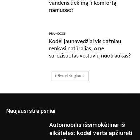
vandens tiekimą ir komfortą
namuose?
PRAMOGOS
Kodėl jaunavedžiai vis dažniau
renkasi natūralias, o ne
surežisuotas vestuvių nuotraukas?
Užkrauti daugiau
Naujausi straipsniai
Automobilis išsimokėtinai iš
aikštelės: kodėl verta apžiūrėti