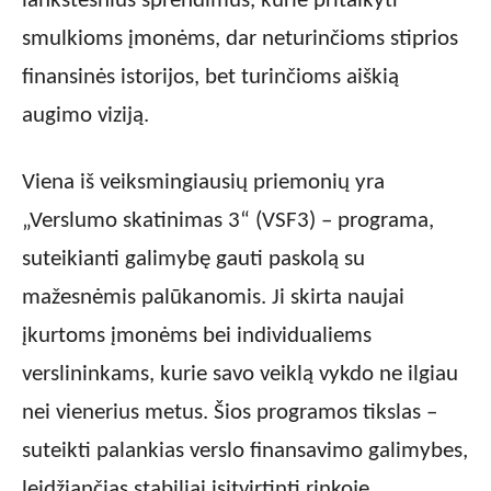
lankstesnius sprendimus, kurie pritaikyti
smulkioms įmonėms, dar neturinčioms stiprios
finansinės istorijos, bet turinčioms aiškią
augimo viziją.
Viena iš veiksmingiausių priemonių yra
„Verslumo skatinimas 3“ (VSF3) – programa,
suteikianti galimybę gauti paskolą su
mažesnėmis palūkanomis. Ji skirta naujai
įkurtoms įmonėms bei individualiems
verslininkams, kurie savo veiklą vykdo ne ilgiau
nei vienerius metus. Šios programos tikslas –
suteikti palankias verslo finansavimo galimybes,
leidžiančias stabiliai įsitvirtinti rinkoje.