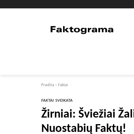
PAGRINDINIS
PASAULIS
FAKTAI
Pradžia
Faktai
FAKTAI
SVEIKATA
Žirniai: Šviežiai Ža
Nuostabių Faktų!