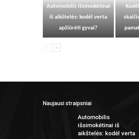
Automobilis išsimokėtinai
Kodėl
iš aikštelės: kodėl verta
skaiči
apžiūrėti gyvai?
pamat
Naujausi straipsniai
Automobilis
išsimokėtinai iš
aikštelės: kodėl verta