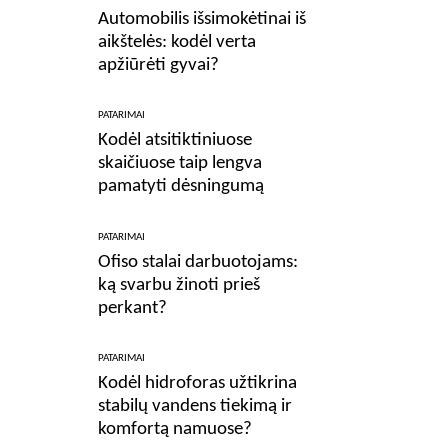
Automobilis išsimokėtinai iš
aikštelės: kodėl verta
apžiūrėti gyvai?
PATARIMAI
Kodėl atsitiktiniuose
skaičiuose taip lengva
pamatyti dėsningumą
PATARIMAI
Ofiso stalai darbuotojams:
ką svarbu žinoti prieš
perkant?
PATARIMAI
Kodėl hidroforas užtikrina
stabilų vandens tiekimą ir
komfortą namuose?