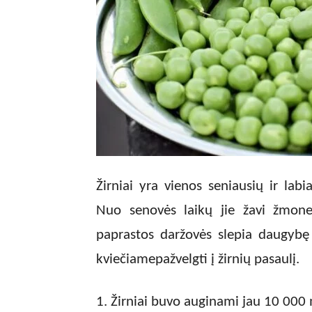
Žirniai yra vienos seniausių ir labi
Nuo senovės laikų jie žavi žmone
paprastos daržovės slepia daugybę 
kviečiamepažvelgti į žirnių pasaulį.
Žirniai buvo auginami jau 10 000 m