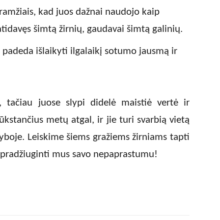
uramžiais, kad juos dažnai naudojo kaip
davęs šimtą žirnių, gaudavai šimtą galinių.
l padeda išlaikyti ilgalaikį sotumo jausmą ir
, tačiau juose slypi didelė maistiė vertė ir
tūkstančius metų atgal, ir jie turi svarbią vietą
yboje. Leiskime šiems gražiems žirniams tapti
ei pradžiuginti mus savo nepaprastumu!