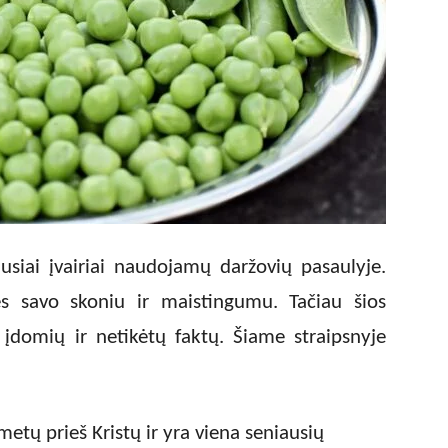
ausiai įvairiai naudojamų daržovių pasaulyje.
s savo skoniu ir maistingumu. Tačiau šios
įdomių ir netikėtų faktų. Šiame straipsnyje
etų prieš Kristų ir yra viena seniausių