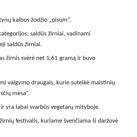
lotynų kalbos žodžio „pisum”.
kategorijos: saldūs žirniai, vadinami
eji saldūs žirniai.
as žirnis svėrė net 1,61 gramą ir buvo
mi valgymo draugais, kurie suteikė maistinių
ysčių mėsa”.
 ir yra labai svarbūs vegetarų mityboje.
žirnių festivalis, kuriame švenčiama ši daržovė