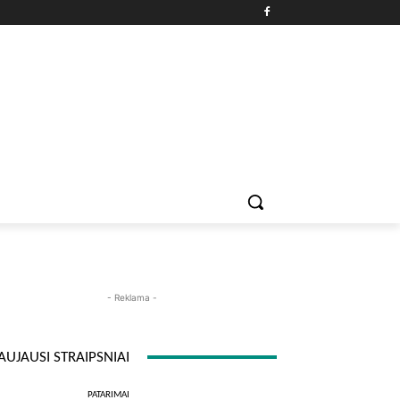
PATARIMAI
ĮDOMYBĖS
MAISTAS
ISTORIJOS
RE
- Reklama -
AUJAUSI STRAIPSNIAI
PATARIMAI