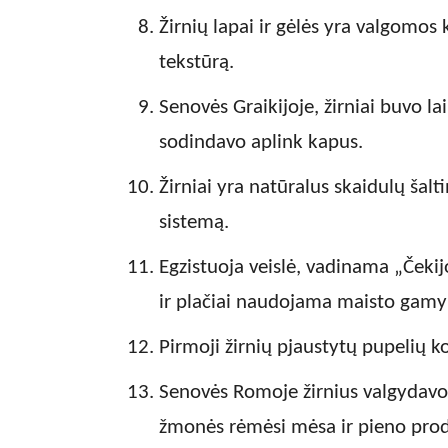
Žirnių lapai ir gėlės yra valgomos k
tekstūrą.
Senovės Graikijoje, žirniai buvo l
sodindavo aplink kapus.
Žirniai yra natūralus skaidulų šalti
sistemą.
Egzistuoja veislė, vadinama „Čekij
ir plačiai naudojama maisto gamy
Pirmoji žirnių pjaustytų pupelių 
Senovės Romoje žirnius valgydavo 
žmonės rėmėsi mėsa ir pieno prod