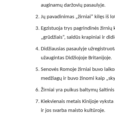
auginamų daržovių pasaulyje.
Jų pavadinimas „žirniai” kilęs iš 
Egzistuoja trys pagrindinės žirnių 
„grūdžiais”, saldūs krapiniai ir didi
Didžiausias pasaulyje užregistruot
užaugintas Didžiojoje Britanijoje.
Senovės Romoje žirniai buvo laiko
medžiagų ir buvo žinomi kaip „sk
Žirniai yra puikus baltymų šaltinis
Kiekvienais metais Kinijoje vyksta 
ir jos svarba maisto kultūroje.