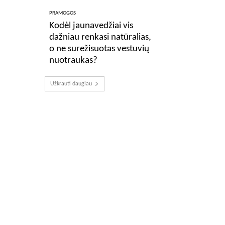
PRAMOGOS
Kodėl jaunavedžiai vis
dažniau renkasi natūralias,
o ne surežisuotas vestuvių
nuotraukas?
Užkrauti daugiau