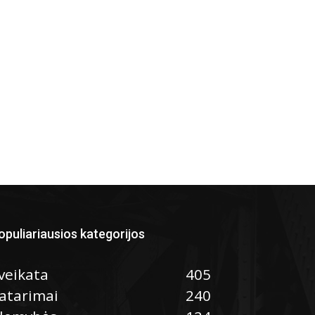
opuliariausios kategorijos
veikata
405
atarimai
240