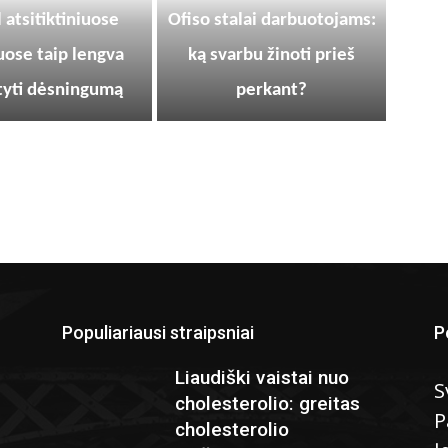
 atsitiktiniuose
Ofiso stalai darbuotojams:
uose taip lengva
ką svarbu žinoti prieš
yti dėsningumą
perkant?
Populiariausi straipsniai
P
Liaudiški vaistai nuo
S
cholesterolio: greitas
P
cholesterolio