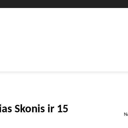
GYVENIMO BŪDAS
SVEIKATA
HOROSKOPAI
GAMTA
lias Skonis ir 15
N