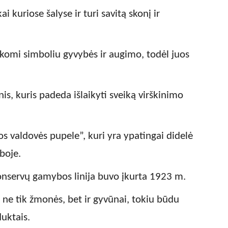
ai kuriose šalyse ir turi savitą skonį ir
aikomi simboliu gyvybės ir augimo, todėl juos
nis, kuris padeda išlaikyti sveiką virškinimo
os valdovės pupele”, kuri yra ypatingai didelė
boje.
konservų gamybos linija buvo įkurta 1923 m.
ne tik žmonės, bet ir gyvūnai, tokiu būdu
uktais.