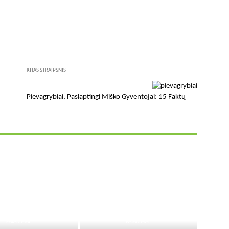
X
Pinterest
WhatsApp
KITAS STRAIPSNIS
Pievagrybiai, Paslaptingi Miško Gyventojai: 15 Faktų
PATARIMAI
PATARIMAI