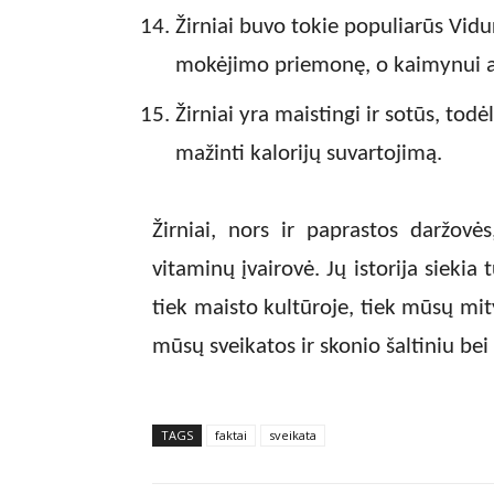
Žirniai buvo tokie populiarūs Vid
mokėjimo priemonę, o kaimynui ati
Žirniai yra maistingi ir sotūs, todė
mažinti kalorijų suvartojimą.
Žirniai, nors ir paprastos daržovės
vitaminų įvairovė. Jų istorija siekia 
tiek maisto kultūroje, tiek mūsų mit
mūsų sveikatos ir skonio šaltiniu b
TAGS
faktai
sveikata