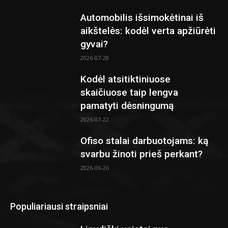
Automobilis išsimokėtinai iš
aikštelės: kodėl verta apžiūrėti
gyvai?
2026-07-28
Kodėl atsitiktiniuose
skaičiuose taip lengva
pamatyti dėsningumą
2026-07-22
Ofiso stalai darbuotojams: ką
svarbu žinoti prieš perkant?
2026-06-26
Populiariausi straipsniai