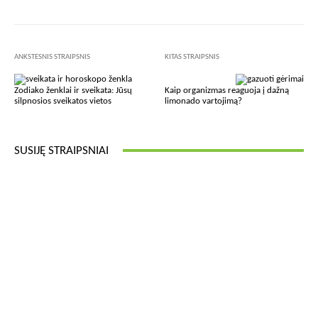
ANKSTESNIS STRAIPSNIS
KITAS STRAIPSNIS
Zodiako ženklai ir sveikata: Jūsų
Kaip organizmas reaguoja į dažną
silpnosios sveikatos vietos
limonado vartojimą?
SUSIJĘ STRAIPSNIAI