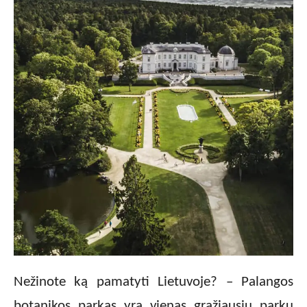
Nežinote ką pamatyti Lietuvoje? – Palangos
botanikos parkas yra vienas gražiausių parkų