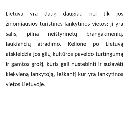
Lietuva yra daug daugiau nei tik jos
žinomiausios turistinės lankytinos vietos; ji yra
šalis, pilna neištyrinėtų brangakmenių,
laukiančių atradimo. Kelionė po Lietuvą
atskleidžia jos gilų kultūros paveldo turtingumą
ir gamtos grožį, kuris gali nustebinti ir sužavėti
kiekvieną lankytoją, ieškantį kur yra lankytinos
vietos Lietuvoje.
Facebook
X
Pinterest
Wha