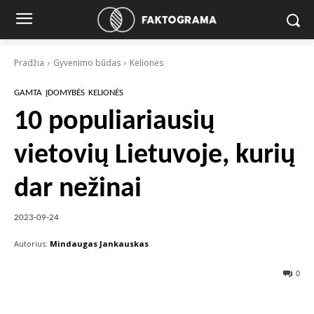
Pradžia
Gyvenimo būdas
Kelionės
GAMTA
ĮDOMYBĖS
KELIONĖS
10 populiariausių
vietovių Lietuvoje, kurių
dar nežinai
2023-09-24
Autorius:
Mindaugas Jankauskas
0
Facebook
X
Pinterest
Wha