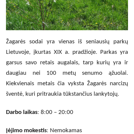
Žagarės sodai yra vienas iš seniausių parkų
Lietuvoje, įkurtas XIX a. pradžioje. Parkas yra
garsus savo retais augalais, tarp kurių yra ir
daugiau nei 100 metų senumo ąžuolai.
Kiekvienais metais čia vyksta Žagarės narcizų
šventė, kuri pritraukia tūkstančius lankytojų.
Darbo laikas
: 8:00 – 20:00
Įėjimo mokestis
: Nemokamas