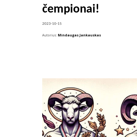
čempionai!
2023-10-15
Autorius:
Mindaugas Jankauskas
Facebook
X
Pintere