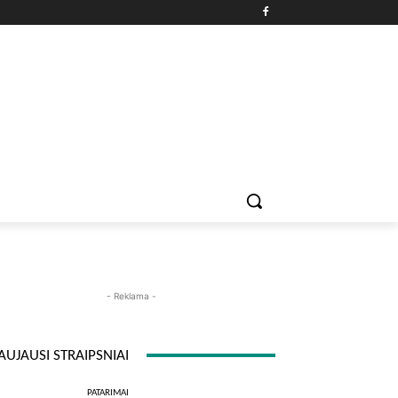
PATARIMAI
ĮDOMYBĖS
MAISTAS
ISTORIJOS
RE
- Reklama -
AUJAUSI STRAIPSNIAI
PATARIMAI