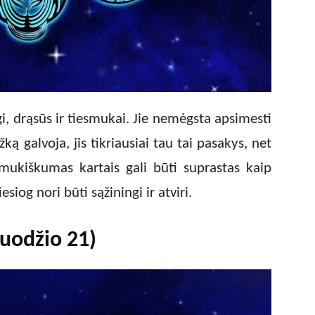
gi, drąsūs ir tiesmukai. Jie nemėgsta apsimesti
ką galvoja, jis tikriausiai tau tai pasakys, net
iesmukiškumas kartais gali būti suprastas kaip
siog nori būti sąžiningi ir atviri.
ruodžio 21)