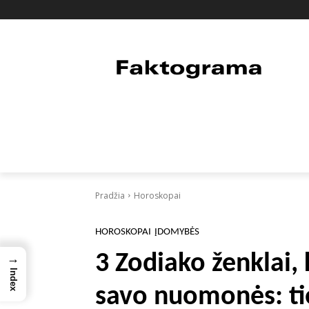
PAGRINDINIS
PASAULIS
FAKTAI
Pradžia
Horoskopai
HOROSKOPAI
ĮDOMYBĖS
3 Zodiako ženklai,
→
Index
savo nuomonės: t