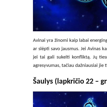
Avinai yra žinomi kaip labai energin
ar slėpti savo jausmus. Jei Avinas kaž
jei tai gali sukelti konfliktą. Jų t
agresyvumas, tačiau dažniausiai jie tie
Šaulys (lapkričio 22 – g