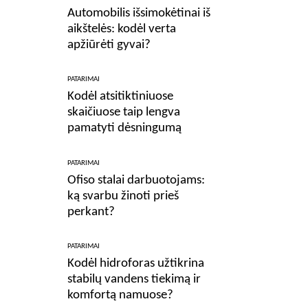
Automobilis išsimokėtinai iš
aikštelės: kodėl verta
apžiūrėti gyvai?
PATARIMAI
Kodėl atsitiktiniuose
skaičiuose taip lengva
pamatyti dėsningumą
PATARIMAI
Ofiso stalai darbuotojams:
ką svarbu žinoti prieš
perkant?
PATARIMAI
Kodėl hidroforas užtikrina
stabilų vandens tiekimą ir
komfortą namuose?