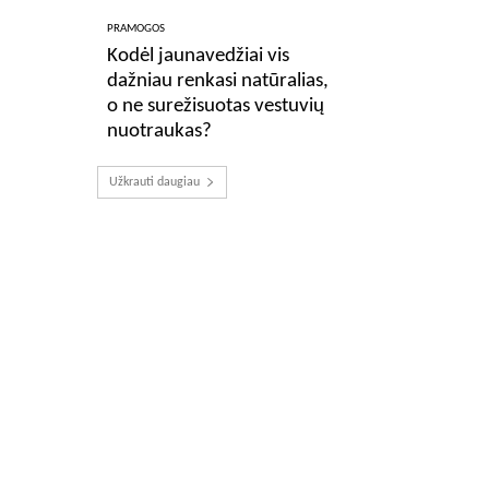
PRAMOGOS
Kodėl jaunavedžiai vis
dažniau renkasi natūralias,
o ne surežisuotas vestuvių
nuotraukas?
Užkrauti daugiau