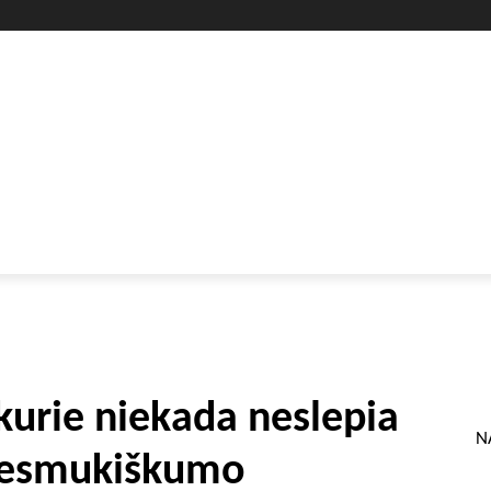
GYVENIMO BŪDAS
SVEIKATA
HOROSKOPAI
GAMTA
 kurie niekada neslepia
N
iesmukiškumo