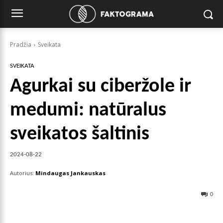
Pradžia
Sveikata
SVEIKATA
Agurkai su ciberžole ir
medumi: natūralus
sveikatos šaltinis
2024-08-22
Autorius:
Mindaugas Jankauskas
0
Facebook
X
Pinterest
Wha