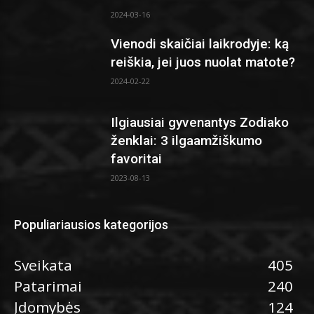
2024-03-16
Vienodi skaičiai laikrodyje: ką
reiškia, jei juos nuolat matote?
2024-02-22
Ilgiausiai gyvenantys Zodiako
ženklai: 3 ilgaamžiškumo
favoritai
2023-08-13
Populiariausios kategorijos
Sveikata
405
Patarimai
240
Įdomybės
124