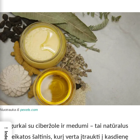
Nuotrauka iš
pexels.com
Agurkai su ciberžole ir medumi – tai natūralus
→
Index
sveikatos šaltinis, kurį verta įtraukti į kasdienę