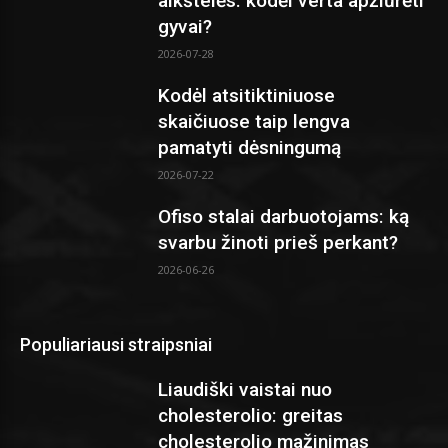
aikštelės: kodėl verta apžiūrėti
gyvai?
2026-07-28
Kodėl atsitiktiniuose
skaičiuose taip lengva
pamatyti dėsningumą
2026-07-22
Ofiso stalai darbuotojams: ką
svarbu žinoti prieš perkant?
2026-06-26
Populiariausi straipsniai
Liaudiški vaistai nuo
cholesterolio: greitas
cholesterolio mažinimas