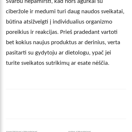
Svarbu nepamiršti, kad nors agurkai su
ciberžole ir medumi turi daug naudos sveikatai,
būtina atsižvelgti į individualius organizmo
poreikius ir reakcijas. Prieš pradedant vartoti
bet kokius naujus produktus ar derinius, verta
pasitarti su gydytoju ar dietologu, ypač jei
turite sveikatos sutrikimų ar esate nėščia.
Facebook
X
Pinterest
Wha