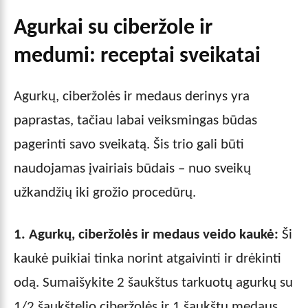
Agurkai su ciberžole ir
medumi: receptai sveikatai
Agurkų, ciberžolės ir medaus derinys yra
paprastas, tačiau labai veiksmingas būdas
pagerinti savo sveikatą. Šis trio gali būti
naudojamas įvairiais būdais – nuo sveikų
užkandžių iki grožio procedūrų.
1. Agurkų, ciberžolės ir medaus veido kaukė:
Ši
kaukė puikiai tinka norint atgaivinti ir drėkinti
odą. Sumaišykite 2 šaukštus tarkuotų agurkų su
1/2 šaukštelio ciberžolės ir 1 šaukštu medaus.