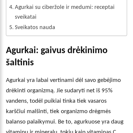
Agurkai su ciberžole ir medumi: receptai
sveikatai
Sveikatos nauda
Agurkai: gaivus drėkinimo
šaltinis
Agurkai yra labai vertinami dėl savo gebėjimo
drėkinti organizmą. Jie sudaryti net iš 95%
vandens, todėl puikiai tinka tiek vasaros
karščiui malšinti, tiek organizmo drėgmės
balanso palaikymui. Be to, agurkuose yra daug
vitaminų ir mineralų, tokių kaip vitaminas C,