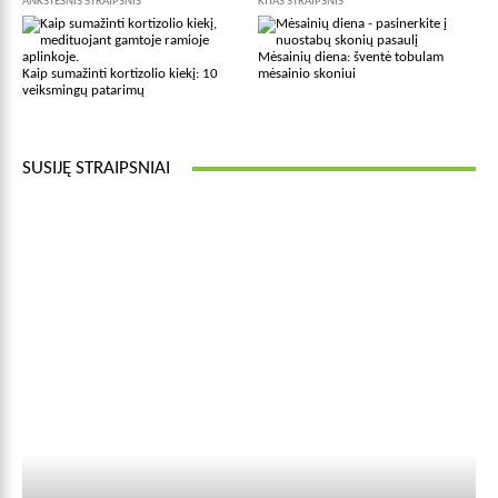
ANKSTESNIS STRAIPSNIS
KITAS STRAIPSNIS
Mėsainių diena: šventė tobulam
Kaip sumažinti kortizolio kiekį: 10
mėsainio skoniui
veiksmingų patarimų
SUSIJĘ STRAIPSNIAI