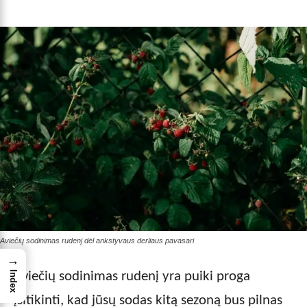
Aviečių sodinimas rudenį dėl ankstyvaus derliaus pavasari
→
Aviečių sodinimas rudenį yra puiki proga
Index
įsitikinti, kad jūsų sodas kitą sezoną bus pilnas