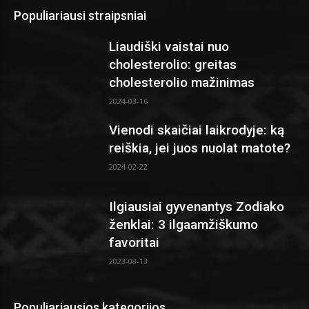
Populiariausi straipsniai
Liaudiški vaistai nuo
cholesterolio: greitas
cholesterolio mažinimas
2024-03-16
Vienodi skaičiai laikrodyje: ką
reiškia, jei juos nuolat matote?
2024-02-22
Ilgiausiai gyvenantys Zodiako
ženklai: 3 ilgaamžiškumo
favoritai
2023-08-13
Populiariausios kategorijos