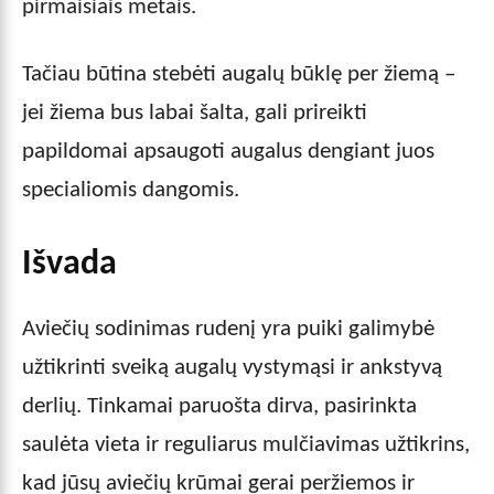
pirmaisiais metais.
Tačiau būtina stebėti augalų būklę per žiemą –
jei žiema bus labai šalta, gali prireikti
papildomai apsaugoti augalus dengiant juos
specialiomis dangomis.
Išvada
Aviečių sodinimas rudenį yra puiki galimybė
užtikrinti sveiką augalų vystymąsi ir ankstyvą
derlių. Tinkamai paruošta dirva, pasirinkta
saulėta vieta ir reguliarus mulčiavimas užtikrins,
kad jūsų aviečių krūmai gerai peržiemos ir