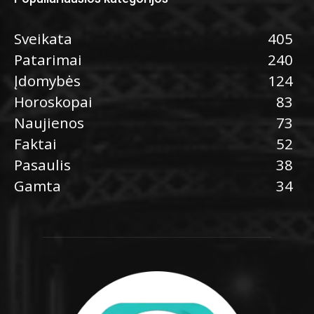
Sveikata
405
Patarimai
240
Įdomybės
124
Horoskopai
83
Naujienos
73
Faktai
52
Pasaulis
38
Gamta
34