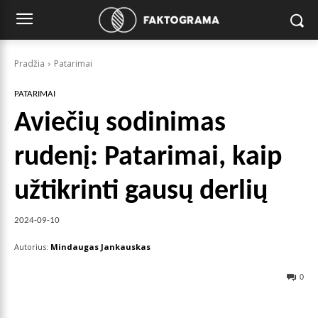
Pradžia
Patarimai
PATARIMAI
Aviečių sodinimas
rudenį: Patarimai, kaip
užtikrinti gausų derlių
2024-09-10
Autorius:
Mindaugas Jankauskas
0
Facebook
X
Pinterest
Wha