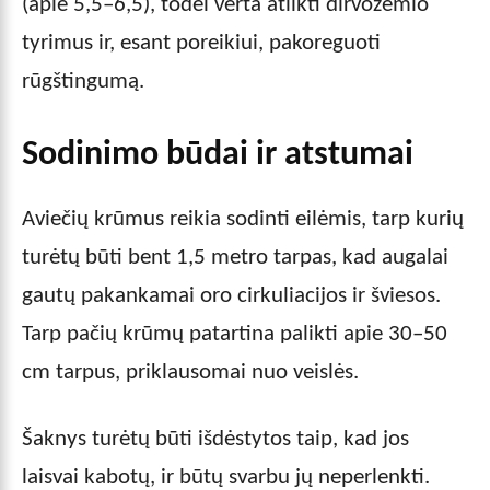
(apie 5,5–6,5), todėl verta atlikti dirvožemio
tyrimus ir, esant poreikiui, pakoreguoti
rūgštingumą.
Sodinimo būdai ir atstumai
Aviečių krūmus reikia sodinti eilėmis, tarp kurių
turėtų būti bent 1,5 metro tarpas, kad augalai
gautų pakankamai oro cirkuliacijos ir šviesos.
Tarp pačių krūmų patartina palikti apie 30–50
cm tarpus, priklausomai nuo veislės.
Šaknys turėtų būti išdėstytos taip, kad jos
laisvai kabotų, ir būtų svarbu jų neperlenkti.