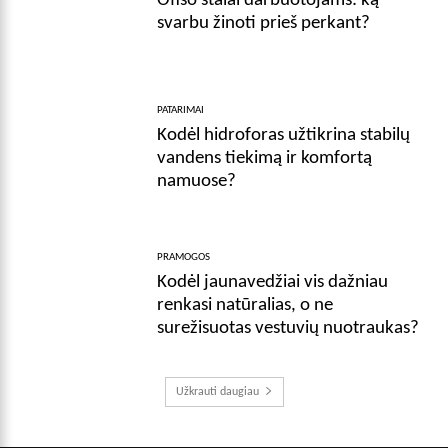
Ofiso stalai darbuotojams: ką
svarbu žinoti prieš perkant?
PATARIMAI
Kodėl hidroforas užtikrina stabilų
vandens tiekimą ir komfortą
namuose?
PRAMOGOS
Kodėl jaunavedžiai vis dažniau
renkasi natūralias, o ne
surežisuotas vestuvių nuotraukas?
Užkrauti daugiau