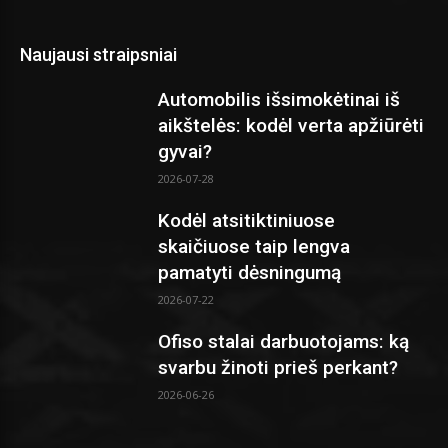
Naujausi straipsniai
Automobilis išsimokėtinai iš
aikštelės: kodėl verta apžiūrėti
gyvai?
2026-07-28
Kodėl atsitiktiniuose
skaičiuose taip lengva
pamatyti dėsningumą
2026-07-22
Ofiso stalai darbuotojams: ką
svarbu žinoti prieš perkant?
2026-06-26