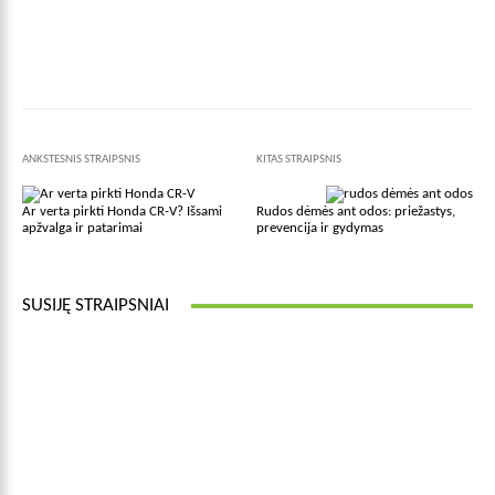
Facebook
X
Pinterest
Wha
ANKSTESNIS STRAIPSNIS
KITAS STRAIPSNIS
Ar verta pirkti Honda CR-V? Išsami
Rudos dėmės ant odos: priežastys,
apžvalga ir patarimai
prevencija ir gydymas
SUSIJĘ STRAIPSNIAI