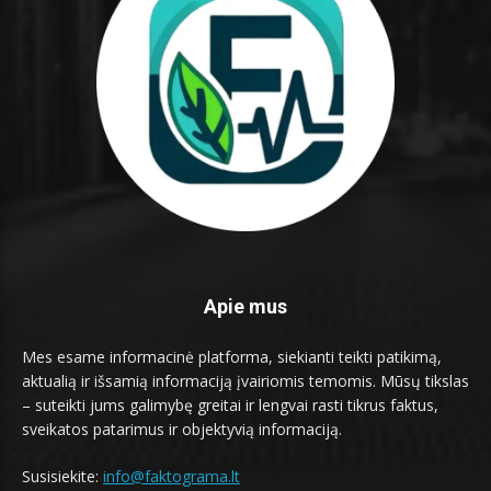
Apie mus
Mes esame informacinė platforma, siekianti teikti patikimą,
aktualią ir išsamią informaciją įvairiomis temomis. Mūsų tikslas
– suteikti jums galimybę greitai ir lengvai rasti tikrus faktus,
sveikatos patarimus ir objektyvią informaciją.
Susisiekite:
info@faktograma.lt