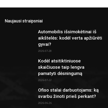
Naujausi straipsniai
Automobilis išsimokėtinai iš
aikštelės: kodėl verta apžiūrėti
gyvai?
2026-07-28
Kodėl atsitiktiniuose
skaičiuose taip lengva
pamatyti dėsningumą
2026-07-22
Ofiso stalai darbuotojams: ką
svarbu žinoti prieš perkant?
2026-06-26