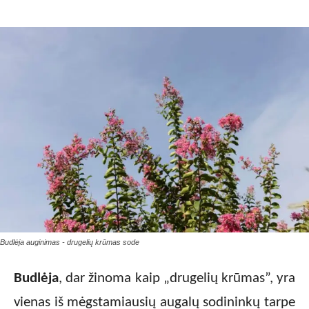
Budlėja auginimas - drugelių krūmas sode
Budlėja
, dar žinoma kaip „drugelių krūmas”, yra
vienas iš mėgstamiausių augalų sodininkų tarpe