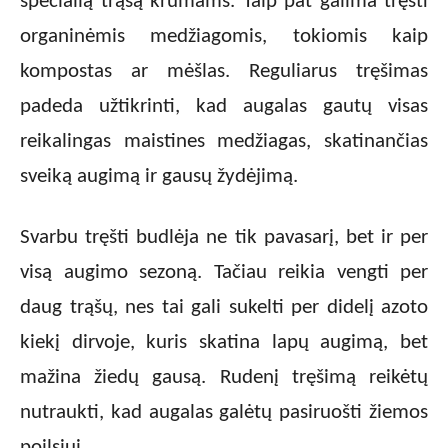
specialią trąšą krūmams. Taip pat galima tręšti
organinėmis medžiagomis, tokiomis kaip
kompostas ar mėšlas. Reguliarus tręšimas
padeda užtikrinti, kad augalas gautų visas
reikalingas maistines medžiagas, skatinančias
sveiką augimą ir gausų žydėjimą.
Svarbu tręšti budlėja ne tik pavasarį, bet ir per
visą augimo sezoną. Tačiau reikia vengti per
daug trąšų, nes tai gali sukelti per didelį azoto
kiekį dirvoje, kuris skatina lapų augimą, bet
mažina žiedų gausą. Rudenį tręšimą reikėtų
nutraukti, kad augalas galėtų pasiruošti žiemos
poilsiui.