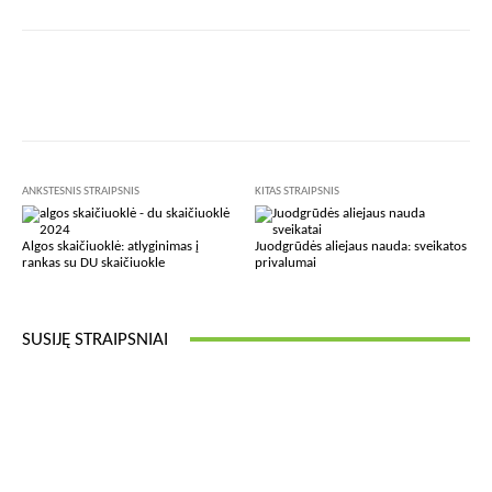
Facebook
X
Pinterest
Wha
ANKSTESNIS STRAIPSNIS
KITAS STRAIPSNIS
Algos skaičiuoklė: atlyginimas į
Juodgrūdės aliejaus nauda: sveikatos
rankas su DU skaičiuokle
privalumai
SUSIJĘ STRAIPSNIAI