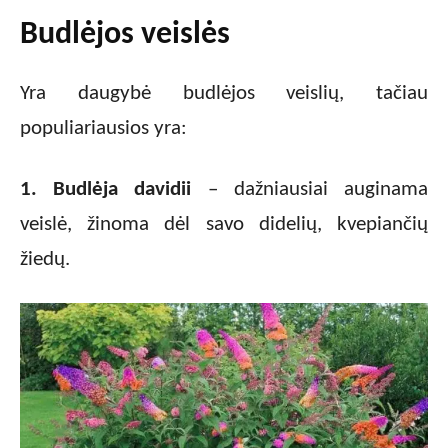
Budlėjos veislės
Yra daugybė budlėjos veislių, tačiau
populiariausios yra:
1. Budlėja davidii
– dažniausiai auginama
veislė, žinoma dėl savo didelių, kvepiančių
žiedų.