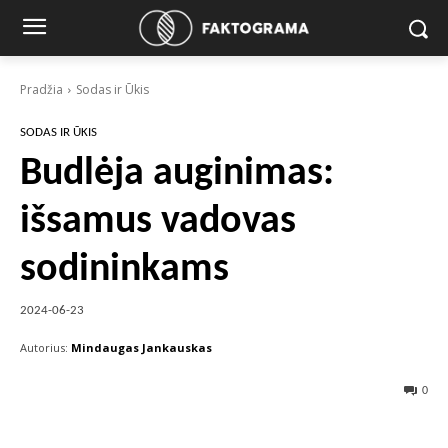
Pradžia
Sodas ir Ūkis
SODAS IR ŪKIS
Budlėja auginimas:
išsamus vadovas
sodininkams
2024-06-23
Autorius:
Mindaugas Jankauskas
0
Facebook
X
Pinterest
Wha