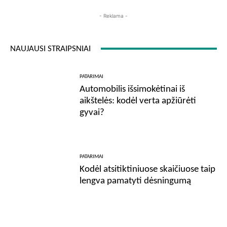
- Reklama -
NAUJAUSI STRAIPSNIAI
PATARIMAI
Automobilis išsimokėtinai iš
aikštelės: kodėl verta apžiūrėti
gyvai?
PATARIMAI
Kodėl atsitiktiniuose skaičiuose taip
lengva pamatyti dėsningumą