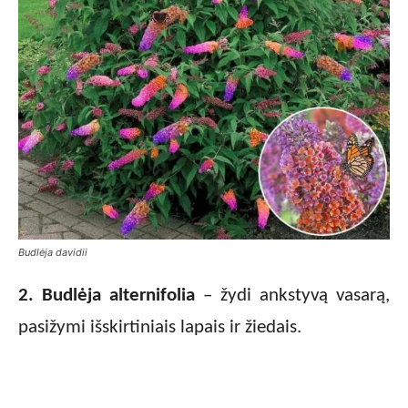
Budlėja davidii
2. Budlėja alternifolia
– žydi ankstyvą vasarą,
pasižymi išskirtiniais lapais ir žiedais.