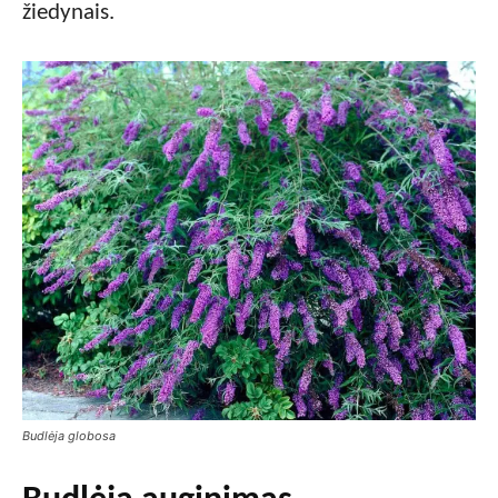
žiedynais.
Budlėja globosa