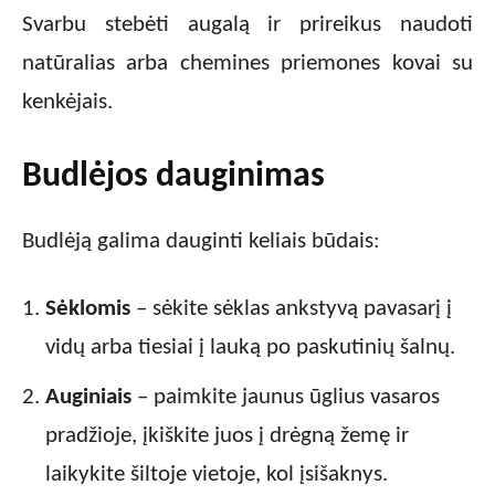
Svarbu stebėti augalą ir prireikus naudoti
natūralias arba chemines priemones kovai su
kenkėjais.
Budlėjos dauginimas
Budlėją galima dauginti keliais būdais:
Sėklomis
– sėkite sėklas ankstyvą pavasarį į
vidų arba tiesiai į lauką po paskutinių šalnų.
Auginiais
– paimkite jaunus ūglius vasaros
pradžioje, įkiškite juos į drėgną žemę ir
laikykite šiltoje vietoje, kol įsišaknys.