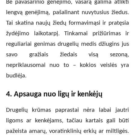
Be pavasarinio genėjimo, vasarą galima atlikti
lengvą genėjimą, pašalinant nuvytusius žiedus.
Tai skatina naujų žiedų formavimąsi ir pratęsia
žydėjimo laikotarpį. Tinkamai prižiūrimas ir
reguliariai genimas drugelių medis džiugins jus
savo gražiais žiedais visą sezoną,
nepriklausomai nuo to – kokios veislės yra
budlėja.
4. Apsauga nuo ligų ir kenkėjų
Drugelių krūmas paprastai nėra labai jautri
ligoms ar kenkėjams, tačiau kartais gali būti
pažeista amarų, voratinklinių erkių ar miltligės.