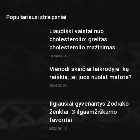
Populiariausi straipsniai
Liaudiški vaistai nuo
cholesterolio: greitas
cholesterolio mažinimas
2024-03-16
Vienodi skaičiai laikrodyje: ką
reiškia, jei juos nuolat matote?
2024-02-22
Ilgiausiai gyvenantys Zodiako
ženklai: 3 ilgaamžiškumo
favoritai
2023-08-13