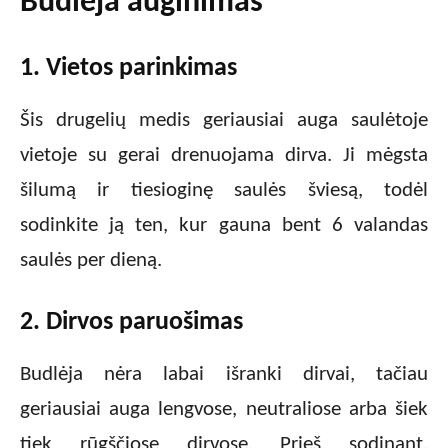
Budlėja auginimas
1. Vietos parinkimas
Šis drugelių medis geriausiai auga saulėtoje
vietoje su gerai drenuojama dirva. Ji mėgsta
šilumą ir tiesioginę saulės šviesą, todėl
sodinkite ją ten, kur gauna bent 6 valandas
saulės per dieną.
2. Dirvos paruošimas
Budlėja nėra labai išranki dirvai, tačiau
geriausiai auga lengvose, neutraliose arba šiek
tiek rūgščiose dirvose. Prieš sodinant,