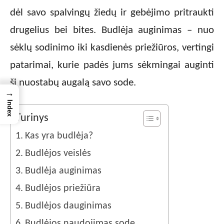
dėl savo spalvingų žiedų ir gebėjimo pritraukti
drugelius bei bites. Budlėja auginimas – nuo
sėklų sodinimo iki kasdienės priežiūros, vertingi
patarimai, kurie padės jums sėkmingai auginti
šį nuostabų augalą savo sode.
→
Index
Turinys
Kas yra budlėja?
Budlėjos veislės
Budlėja auginimas
Budlėjos priežiūra
Budlėjos dauginimas
Budlėjos naudojimas sode