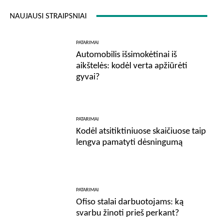
NAUJAUSI STRAIPSNIAI
PATARIMAI
Automobilis išsimokėtinai iš
aikštelės: kodėl verta apžiūrėti
gyvai?
PATARIMAI
Kodėl atsitiktiniuose skaičiuose taip
lengva pamatyti dėsningumą
PATARIMAI
Ofiso stalai darbuotojams: ką
svarbu žinoti prieš perkant?