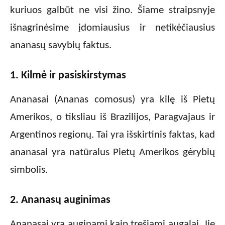
kuriuos galbūt ne visi žino. Šiame straipsnyje
išnagrinėsime įdomiausius ir netikėčiausius
ananasų savybių faktus.
1. Kilmė ir pasiskirstymas
Ananasai (Ananas comosus) yra kilę iš Pietų
Amerikos, o tiksliau iš Brazilijos, Paragvajaus ir
Argentinos regionų. Tai yra išskirtinis faktas, kad
ananasai yra natūralus Pietų Amerikos gėrybių
simbolis.
2. Ananasų auginimas
Ananasai yra auginami kaip tręšiami augalai. Jie