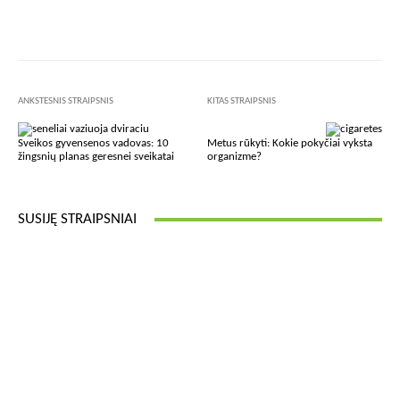
Facebook
X
Pinterest
Wha
ANKSTESNIS STRAIPSNIS
KITAS STRAIPSNIS
Sveikos gyvensenos vadovas: 10
Metus rūkyti: Kokie pokyčiai vyksta
žingsnių planas geresnei sveikatai
organizme?
SUSIJĘ STRAIPSNIAI