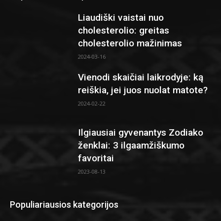
Liaudiški vaistai nuo
cholesterolio: greitas
cholesterolio mažinimas
2024-03-16
Vienodi skaičiai laikrodyje: ką
reiškia, jei juos nuolat matote?
2024-02-22
Ilgiausiai gyvenantys Zodiako
ženklai: 3 ilgaamžiškumo
favoritai
2023-08-13
Populiariausios kategorijos