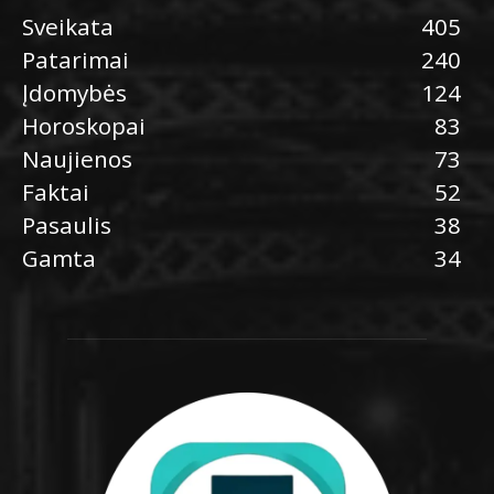
Sveikata
405
Patarimai
240
Įdomybės
124
Horoskopai
83
Naujienos
73
Faktai
52
Pasaulis
38
Gamta
34