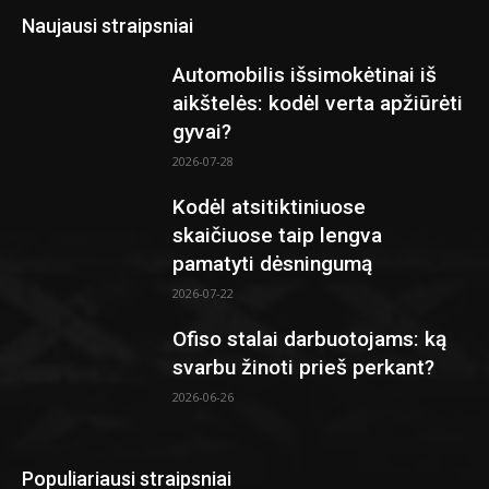
Naujausi straipsniai
Automobilis išsimokėtinai iš
aikštelės: kodėl verta apžiūrėti
gyvai?
2026-07-28
Kodėl atsitiktiniuose
skaičiuose taip lengva
pamatyti dėsningumą
2026-07-22
Ofiso stalai darbuotojams: ką
svarbu žinoti prieš perkant?
2026-06-26
Populiariausi straipsniai