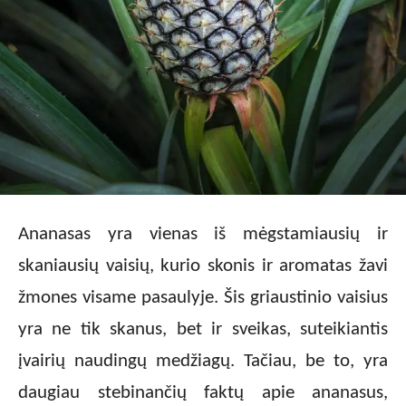
Ananasas yra vienas iš mėgstamiausių ir
skaniausių vaisių, kurio skonis ir aromatas žavi
žmones visame pasaulyje. Šis griaustinio vaisius
yra ne tik skanus, bet ir sveikas, suteikiantis
įvairių naudingų medžiagų. Tačiau, be to, yra
daugiau stebinančių faktų apie ananasus,