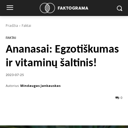
Pradžia
Faktai
FAKTAI
Ananasai: Egzotiškumas
ir vitaminų šaltinis!
2023-07-25
Autorius:
Mindaugas Jankauskas
0
Facebook
X
Pinterest
Wha