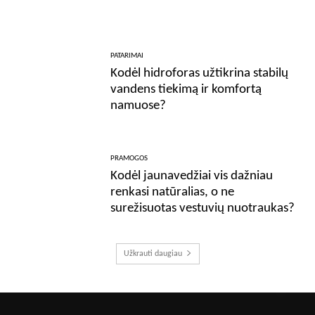
PATARIMAI
Kodėl hidroforas užtikrina stabilų
vandens tiekimą ir komfortą
namuose?
PRAMOGOS
Kodėl jaunavedžiai vis dažniau
renkasi natūralias, o ne
surežisuotas vestuvių nuotraukas?
Užkrauti daugiau