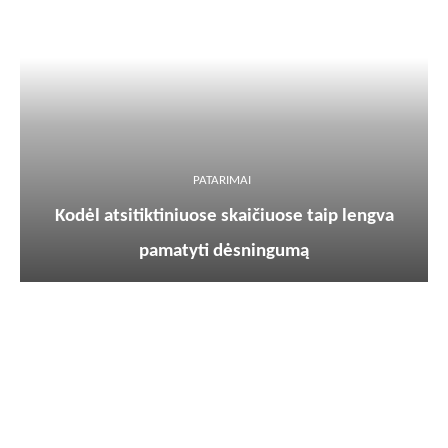
PATARIMAI
Kodėl atsitiktiniuose skaičiuose taip lengva
pamatyti dėsningumą