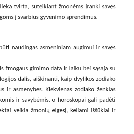
ieka tvirta, suteikiant žmonėms įrankį savęs
lgoms į svarbius gyvenimo sprendimus.
i būti naudingas asmeniniam augimui ir savęs
s žmogaus gimimo data ir laiku bei sąsaja su
ogijos dalis, aiškinanti, kaip dvylikos zodiako
us ir asmenybes. Kiekvienas zodiako ženklas
komis ir savybėmis, o horoskopai gali padėti
pektai veikia žmonių elgesį, keliami iššūkiai ir