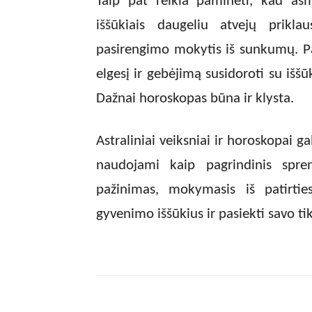
Taip pat reikia paminėti, kad as
iššūkiais daugeliu atvejų prikla
pasirengimo mokytis iš sunkumų. Pat
elgesį ir gebėjimą susidoroti su išš
Dažnai horoskopas būna ir klysta.
Astraliniai veiksniai ir horoskopai g
naudojami kaip pagrindinis spre
pažinimas, mokymasis iš patirtie
gyvenimo iššūkius ir pasiekti savo tik
Facebook
Dalintis