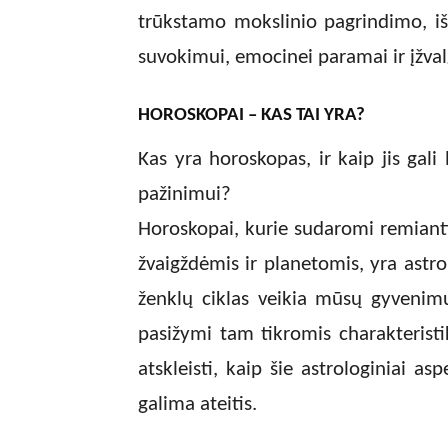
trūkstamo mokslinio pagrindimo, išl
suvokimui, emocinei paramai ir įžva
HOROSKOPAI – KAS TAI YRA?
Kas yra horoskopas, ir kaip jis gal
pažinimui?
Horoskopai, kurie sudaromi remianti
žvaigždėmis ir planetomis, yra astrol
ženklų ciklas veikia mūsų gyvenim
pasižymi tam tikromis charakteristi
atskleisti, kaip šie astrologiniai as
galima ateitis.