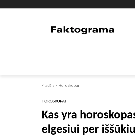
PAGRINDINIS
PASAULIS
FAKTAI
Pradžia
Horoskopai
HOROSKOPAI
Kas yra horoskopas
elgesiui per iššūki