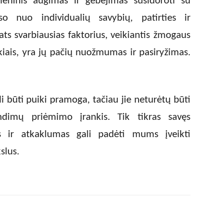
meninis augimas ir gebėjimas susidoroti su
uso nuo individualių savybių, patirties ir
s svarbiausias faktorius, veikiantis žmogaus
ūkiais, yra jų pačių nuožmumas ir pasiryžimas.
ali būti puiki pramoga, tačiau jie neturėtų būti
ndimų priėmimo įrankis. Tik tikras savęs
s ir atkaklumas gali padėti mums įveikti
slus.
X
Pinterest
WhatsApp