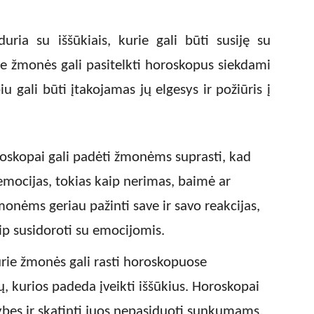
ria su iššūkiais, kurie gali būti susiję su
ie žmonės gali pasitelkti horoskopus siekdami
iu gali būti įtakojamas jų elgesys ir požiūris į
roskopai gali padėti žmonėms suprasti, kad
s emocijas, tokias kaip nerimas, baimė ar
monėms geriau pažinti save ir savo reakcijas,
aip susidoroti su emocijomis.
urie žmonės gali rasti horoskopuose
ų, kurios padeda įveikti iššūkius. Horoskopai
vybes ir skatinti juos nepasiduoti sunkumams,