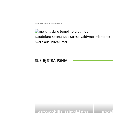
ANKSTESNIS STRAIPSNIS
Naudojant Sportą Kaip Streso Valdymo Priemonę:
Svarbiausi Privalumai
SUSIJĘ STRAIPSNIAI
PATARIMAI
Automobilis išsimokėtinai
Kodėl