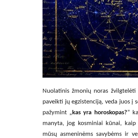
Nuolatinis žmonių noras žvilgtelėti į 
paveikti jų egzistenciją, veda juos į 
pažymint „
kas yra horoskopas?
” ka
manyta, jog kosminiai kūnai, kaip ž
mūsų asmeninėms savybėms ir veik