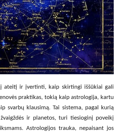
ateitį ir įvertinti, kaip skirtingi iššūkiai gali
senovės praktikas, tokią kaip astrologija, kartu
ip svarbų klausimą. Tai sistema, pagal kurią
vaigždės ir planetos, turi tiesioginį poveikį
smams. Astrologijos trauka, nepaisant jos