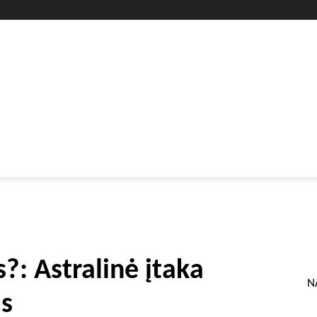
GYVENIMO BŪDAS
SVEIKATA
HOROSKOPAI
GAMTA
?: Astralinė įtaka
N
us