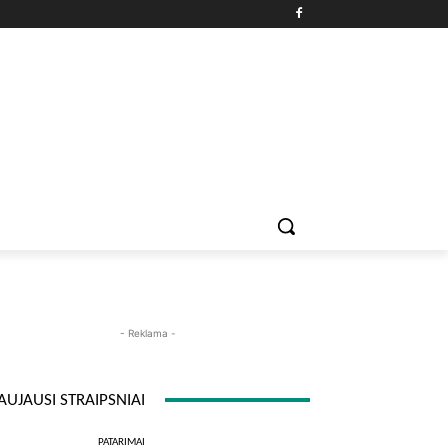
PATARIMAI
ĮDOMYBĖS
MAISTAS
ISTORIJOS
RE
- Reklama -
AUJAUSI STRAIPSNIAI
PATARIMAI