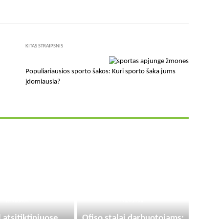
KITAS STRAIPSNIS
Populiariausios sporto šakos: Kuri sporto šaka jums
įdomiausia?
PATARIMAI
PATARIMAI
 atsitiktiniuose
Ofiso stalai darbuotojams: