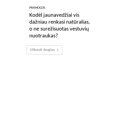
PRAMOGOS
Kodėl jaunavedžiai vis
dažniau renkasi natūralias,
o ne surežisuotas vestuvių
nuotraukas?
Užkrauti daugiau