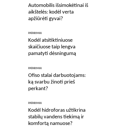
Automobilis išsimokėtinai iš
aikštelės: kodėl verta
apžiūrėti gyvai?
PATARIMAI
Kodėl atsitiktiniuose
skaičiuose taip lengva
pamatyti dėsningumą
PATARIMAI
Ofiso stalai darbuotojams:
ką svarbu žinoti prieš
perkant?
PATARIMAI
Kodėl hidroforas užtikrina
stabilų vandens tiekimą ir
komfortą namuose?