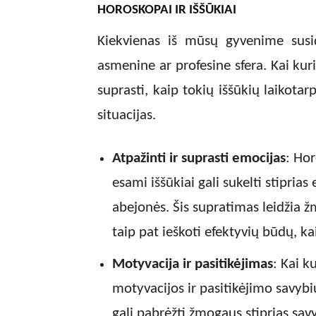
HOROSKOPAI IR IŠŠŪKIAI
Kiekvienas iš mūsų gyvenime susidu
asmenine ar profesine sfera. Kai kur
suprasti, kaip tokių iššūkių laikotarp
situacijas.
Atpažinti ir suprasti emocijas
: Ho
esami iššūkiai gali sukelti stipria
abejonės. Šis supratimas leidžia ž
taip pat ieškoti efektyvių būdų, k
Motyvacija ir pasitikėjimas
: Kai k
motyvacijos ir pasitikėjimo savybi
gali pabrėžti žmogaus stiprias sa