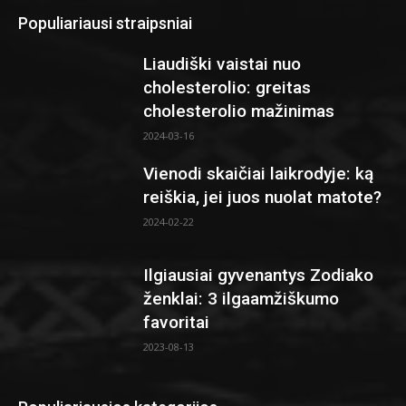
Populiariausi straipsniai
Liaudiški vaistai nuo
cholesterolio: greitas
cholesterolio mažinimas
2024-03-16
Vienodi skaičiai laikrodyje: ką
reiškia, jei juos nuolat matote?
2024-02-22
Ilgiausiai gyvenantys Zodiako
ženklai: 3 ilgaamžiškumo
favoritai
2023-08-13