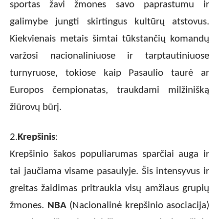
sportas žavi žmones savo paprastumu ir
galimybe jungti skirtingus kultūrų atstovus.
Kiekvienais metais šimtai tūkstančių komandų
varžosi nacionaliniuose ir tarptautiniuose
turnyruose, tokiose kaip Pasaulio taurė ar
Europos čempionatas, traukdami milžinišką
žiūrovų būrį.
2.
Krepšinis
:
Krepšinio šakos populiarumas sparčiai auga ir
tai jaučiama visame pasaulyje. Šis intensyvus ir
greitas žaidimas pritraukia visų amžiaus grupių
žmones.
NBA
(Nacionalinė krepšinio asociacija)