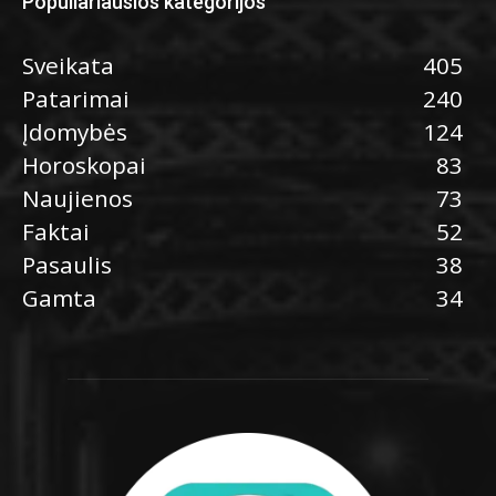
Populiariausios kategorijos
Sveikata
405
Patarimai
240
Įdomybės
124
Horoskopai
83
Naujienos
73
Faktai
52
Pasaulis
38
Gamta
34