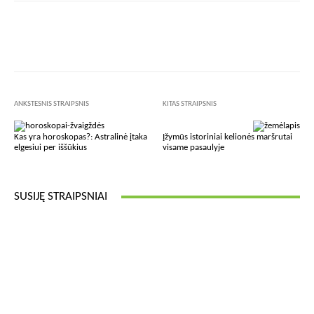
Facebook
X
Pinterest
Wha
ANKSTESNIS STRAIPSNIS
KITAS STRAIPSNIS
Kas yra horoskopas?: Astralinė įtaka
Įžymūs istoriniai kelionės maršrutai
elgesiui per iššūkius
visame pasaulyje
SUSIJĘ STRAIPSNIAI