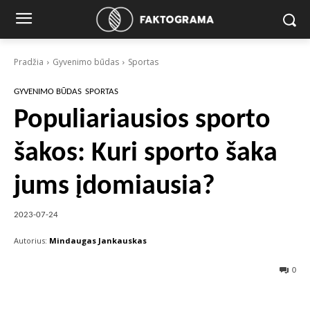
Pradžia
Gyvenimo būdas
Sportas
GYVENIMO BŪDAS
SPORTAS
Populiariausios sporto
šakos: Kuri sporto šaka
jums įdomiausia?
2023-07-24
Autorius:
Mindaugas Jankauskas
0
Facebook
X
Pinterest
Wha