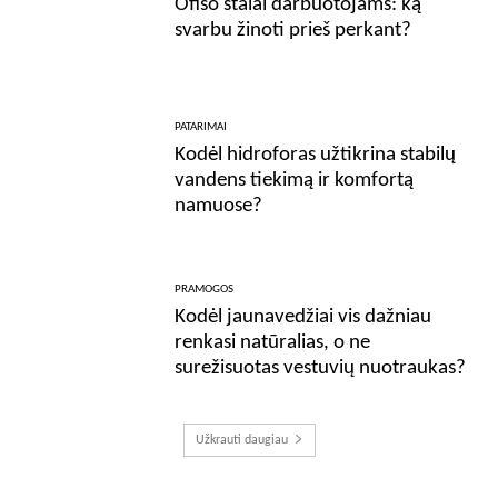
Ofiso stalai darbuotojams: ką
svarbu žinoti prieš perkant?
PATARIMAI
Kodėl hidroforas užtikrina stabilų
vandens tiekimą ir komfortą
namuose?
PRAMOGOS
Kodėl jaunavedžiai vis dažniau
renkasi natūralias, o ne
surežisuotas vestuvių nuotraukas?
Užkrauti daugiau