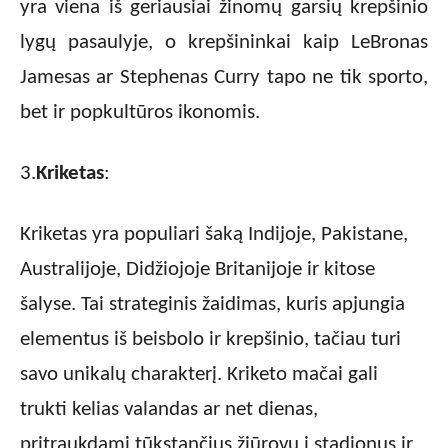
yra viena iš geriausiai žinomų garsių krepšinio
lygų pasaulyje, o krepšininkai kaip LeBronas
Jamesas ar Stephenas Curry tapo ne tik sporto,
bet ir popkultūros ikonomis.
3.
Kriketas
:
Kriketas yra populiari šaką Indijoje, Pakistane,
Australijoje, Didžiojoje Britanijoje ir kitose
šalyse. Tai strateginis žaidimas, kuris apjungia
elementus iš beisbolo ir krepšinio, tačiau turi
savo unikalų charakterį. Kriketo mačai gali
trukti kelias valandas ar net dienas,
pritraukdami tūkstančius žiūrovų į stadionus ir