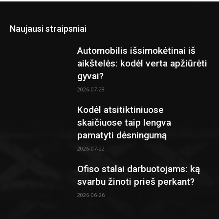
Naujausi straipsniai
Automobilis išsimokėtinai iš
aikštelės: kodėl verta apžiūrėti
gyvai?
2026-07-28
Kodėl atsitiktiniuose
skaičiuose taip lengva
pamatyti dėsningumą
2026-07-22
Ofiso stalai darbuotojams: ką
svarbu žinoti prieš perkant?
2026-06-26