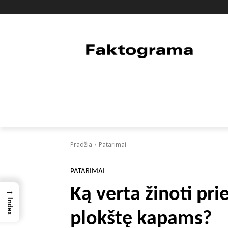
PAGRINDINIS
PASAULIS
FAKTAI
Pradžia
Patarimai
PATARIMAI
Ką verta žinoti pri
→
Index
plokštę kapams?