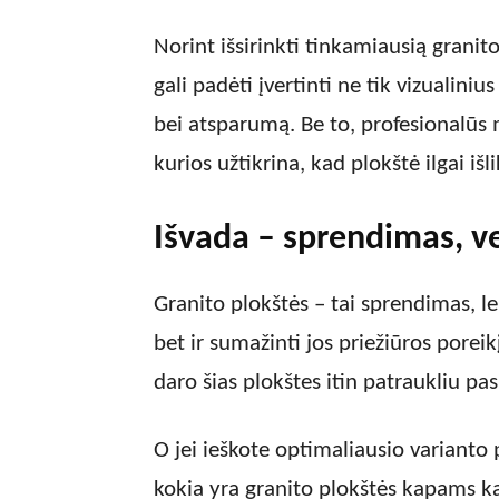
Norint išsirinkti tinkamiausią granito 
gali padėti įvertinti ne tik vizualin
bei atsparumą. Be to, profesionalūs 
kurios užtikrina, kad plokštė ilgai iš
Išvada – sprendimas, ve
Granito plokštės – tai sprendimas, lei
bet ir sumažinti jos priežiūros poreik
daro šias plokštes itin patraukliu pa
O jei ieškote optimaliausio varianto 
kokia yra granito plokštės kapams kai