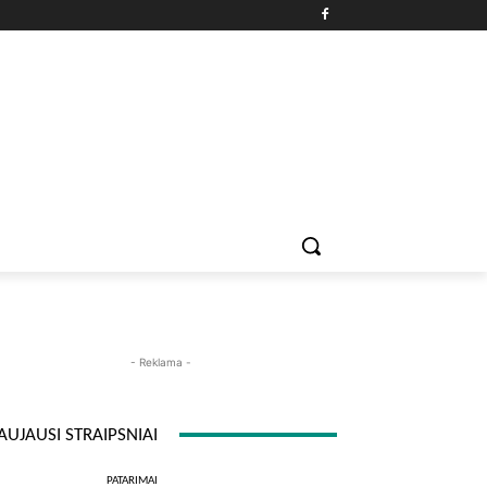
PATARIMAI
ĮDOMYBĖS
MAISTAS
ISTORIJOS
RE
- Reklama -
AUJAUSI STRAIPSNIAI
PATARIMAI