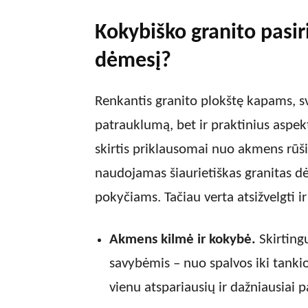
Kokybiško granito pasiri
dėmesį?
Renkantis granito plokštę kapams, sva
patrauklumą, bet ir praktinius aspek
skirtis priklausomai nuo akmens rūši
naudojamas šiaurietiškas granitas d
pokyčiams. Tačiau verta atsižvelgti ir 
Akmens kilmė ir kokybė.
Skirtingų
savybėmis – nuo spalvos iki tankio
vienu atspariausių ir dažniausiai 