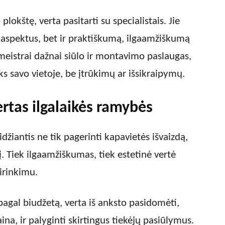
plokštę, verta pasitarti su specialistais. Jie
ius aspektus, bet ir praktiškumą, ilgaamžiškumą
meistrai dažnai siūlo ir montavimo paslaugas,
liks savo vietoje, be įtrūkimų ar išsikraipymų.
rtas ilgalaikės ramybės
džiantis ne tik pagerinti kapavietės išvaizdą,
į. Tiek ilgaamžiškumas, tiek estetinė vertė
sirinkimu.
pagal biudžetą, verta iš anksto pasidomėti,
na, ir palyginti skirtingus tiekėjų pasiūlymus.