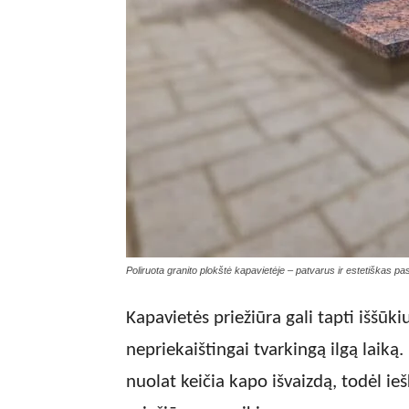
Poliruota granito plokštė kapavietėje – patvarus ir estetiškas p
Kapavietės priežiūra gali tapti iššūkiu
nepriekaištingai tvarkingą ilgą laiką.
nuolat keičia kapo išvaizdą, todėl 