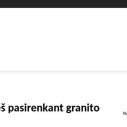
GYVENIMO BŪDAS
SVEIKATA
HOROSKOPAI
GAMTA
eš pasirenkant granito
N