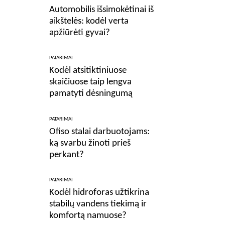
Automobilis išsimokėtinai iš
aikštelės: kodėl verta
apžiūrėti gyvai?
PATARIMAI
Kodėl atsitiktiniuose
skaičiuose taip lengva
pamatyti dėsningumą
PATARIMAI
Ofiso stalai darbuotojams:
ką svarbu žinoti prieš
perkant?
PATARIMAI
Kodėl hidroforas užtikrina
stabilų vandens tiekimą ir
komfortą namuose?