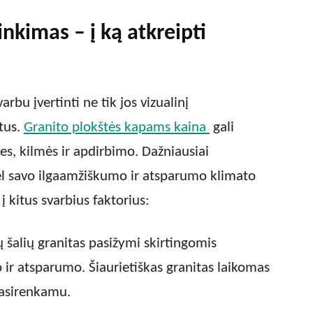
nkimas – į ką atkreipti
rbu įvertinti ne tik jos vizualinį
tus.
Granito plokštės kapams kaina
gali
es, kilmės ir apdirbimo. Dažniausiai
ėl savo ilgaamžiškumo ir atsparumo klimato
į kitus svarbius faktorius:
 šalių granitas pasižymi skirtingomis
 ir atsparumo. Šiaurietiškas granitas laikomas
pasirenkamu.