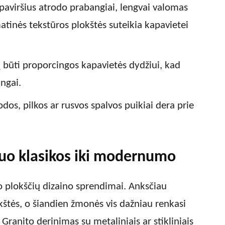
paviršius atrodo prabangiai, lengvai valomas
 matinės tekstūros plokštės suteikia kapavietei
 būti proporcingos kapavietės dydžiui, kad
ngai.
odos, pilkos ar rusvos spalvos puikiai dera prie
nuo klasikos iki modernumo
ito plokščių dizaino sprendimai. Anksčiau
štės, o šiandien žmonės vis dažniau renkasi
Granito derinimas su metaliniais ar stikliniais