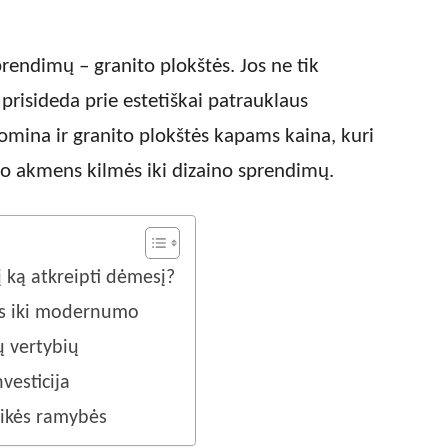
rendimų – granito plokštės. Jos ne tik
 prisideda prie estetiškai patrauklaus
omina ir granito plokštės kapams kaina, kuri
uo akmens kilmės iki dizaino sprendimų.
į ką atkreipti dėmesį?
os iki modernumo
ų vertybių
vesticija
aikės ramybės