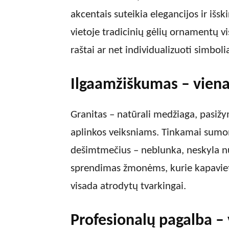
akcentais suteikia elegancijos ir išs
vietoje tradicinių gėlių ornamentų v
raštai ar net individualizuoti simbolia
Ilgaamžiškumas – viena
Granitas – natūrali medžiaga, pasižy
aplinkos veiksniams. Tinkamai sumont
dešimtmečius – neblunka, neskyla nuo
sprendimas žmonėms, kurie kapavietės
visada atrodytų tvarkingai.
Profesionalų pagalba – v