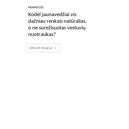
PRAMOGOS
Kodėl jaunavedžiai vis
dažniau renkasi natūralias,
o ne surežisuotas vestuvių
nuotraukas?
Užkrauti daugiau