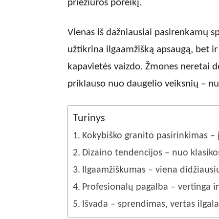
priežiūros poreikį.
Vienas iš dažniausiai pasirenkamų sp
užtikrina ilgaamžišką apsaugą, bet ir
kapavietės vaizdo. Žmones neretai d
priklauso nuo daugelio veiksnių – n
Turinys
Kokybiško granito pasirinkimas – 
Dizaino tendencijos – nuo klasik
Ilgaamžiškumas – viena didžiausi
Profesionalų pagalba – vertinga in
Išvada – sprendimas, vertas ilgal