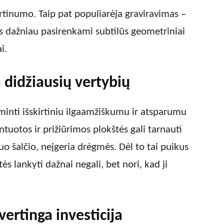
kirtinumo. Taip pat populiarėja graviravimas –
is dažniau pasirenkami subtilūs geometriniai
i.
 didžiausių vertybių
minti išskirtiniu ilgaamžiškumu ir atsparumu
uotos ir prižiūrimos plokštės gali tarnauti
 šalčio, neįgeria drėgmės. Dėl to tai puikus
 lankyti dažnai negali, bet nori, kad ji
ertinga investicija