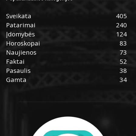
Sveikata
405
Patarimai
240
Įdomybės
124
Horoskopai
83
Naujienos
73
Faktai
52
Pasaulis
38
Gamta
34