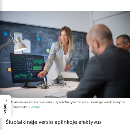
→
Komanda analizuoja verslo duomenis – sprendimų priėmimas su vieninga verslo valdymo
Index
sistema. Nuotrauka:
Freepik
Šiuolaikinėje verslo aplinkoje efektyvus