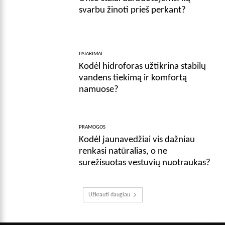
svarbu žinoti prieš perkant?
PATARIMAI
Kodėl hidroforas užtikrina stabilų
vandens tiekimą ir komfortą
namuose?
PRAMOGOS
Kodėl jaunavedžiai vis dažniau
renkasi natūralias, o ne
surežisuotas vestuvių nuotraukas?
Užkrauti daugiau