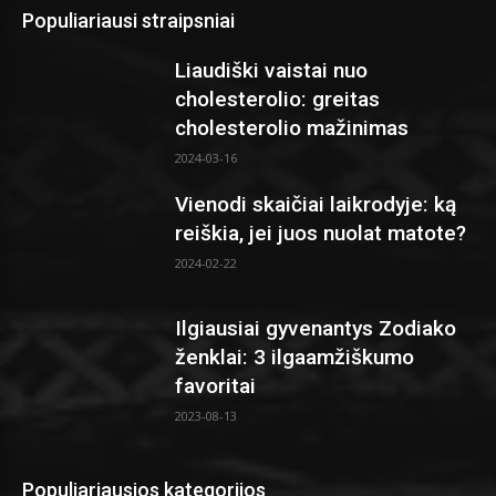
Populiariausi straipsniai
Liaudiški vaistai nuo
cholesterolio: greitas
cholesterolio mažinimas
2024-03-16
Vienodi skaičiai laikrodyje: ką
reiškia, jei juos nuolat matote?
2024-02-22
Ilgiausiai gyvenantys Zodiako
ženklai: 3 ilgaamžiškumo
favoritai
2023-08-13
Populiariausios kategorijos