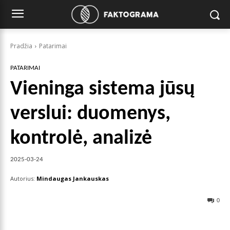
Pradžia
Patarimai
PATARIMAI
Vieninga sistema jūsų
verslui: duomenys,
kontrolė, analizė
2025-03-24
Autorius:
Mindaugas Jankauskas
0
Facebook
X
Pinterest
Wha