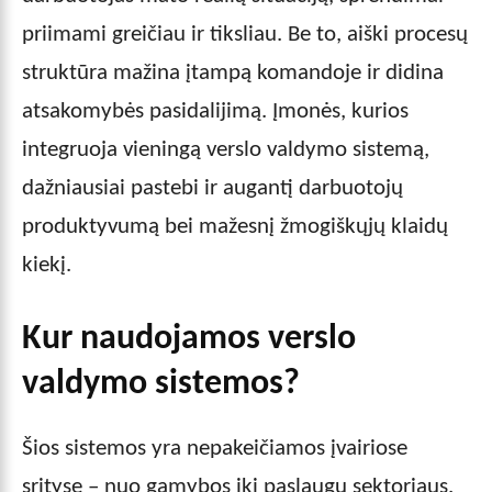
priimami greičiau ir tiksliau. Be to, aiški procesų
struktūra mažina įtampą komandoje ir didina
atsakomybės pasidalijimą. Įmonės, kurios
integruoja vieningą verslo valdymo sistemą,
dažniausiai pastebi ir augantį darbuotojų
produktyvumą bei mažesnį žmogiškųjų klaidų
kiekį.
Kur naudojamos verslo
valdymo sistemos?
Šios sistemos yra nepakeičiamos įvairiose
srityse – nuo gamybos iki paslaugų sektoriaus.