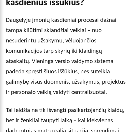
kasdienius iššūkius?
Daugelyje įmonių kasdieniai procesai dažnai
tampa kliūtimi sklandžiai veiklai – nuo
nesuderintų užsakymų, vėluojančios
komunikacijos tarp skyrių iki klaidingų
ataskaitų. Vieninga verslo valdymo sistema
padeda spręsti šiuos iššūkius, nes suteikia
galimybę visus duomenis, užsakymus, projektus
ir personalo veiklą valdyti centralizuotai.
Tai leidžia ne tik išvengti pasikartojančių klaidų,
bet ir ženkliai taupyti laiką – kai kiekvienas
darbuotojas mato realią situaciją, sprendimai