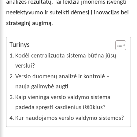
analizės rezultatų. Tai leidžia įmonėms išvengti
neefektyvumo ir sutelkti dėmesį į inovacijas bei
strateginį augimą.
Turinys
Kodėl centralizuota sistema būtina jūsų
verslui?
Verslo duomenų analizė ir kontrolė –
nauja galimybė augti
Kaip vieninga verslo valdymo sistema
padeda spręsti kasdienius iššūkius?
Kur naudojamos verslo valdymo sistemos?