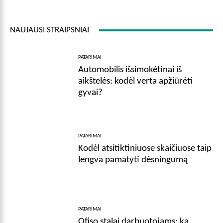
NAUJAUSI STRAIPSNIAI
PATARIMAI
Automobilis išsimokėtinai iš
aikštelės: kodėl verta apžiūrėti
gyvai?
PATARIMAI
Kodėl atsitiktiniuose skaičiuose taip
lengva pamatyti dėsningumą
PATARIMAI
Ofiso stalai darbuotojams: ką