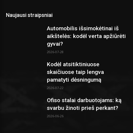
Naujausi straipsniai
Automobilis išsimokėtinai iš
aikštelės: kodėl verta apžiūrėti
gyvai?
2026-07-28
Kodėl atsitiktiniuose
skaičiuose taip lengva
pamatyti dėsningumą
2026-07-22
Ofiso stalai darbuotojams: ką
svarbu žinoti prieš perkant?
2026-06-26