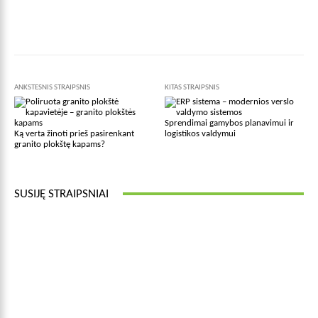
Facebook
X
Pinterest
Wha
ANKSTESNIS STRAIPSNIS
KITAS STRAIPSNIS
Sprendimai gamybos planavimui ir
Ką verta žinoti prieš pasirenkant
logistikos valdymui
granito plokštę kapams?
SUSIJĘ STRAIPSNIAI