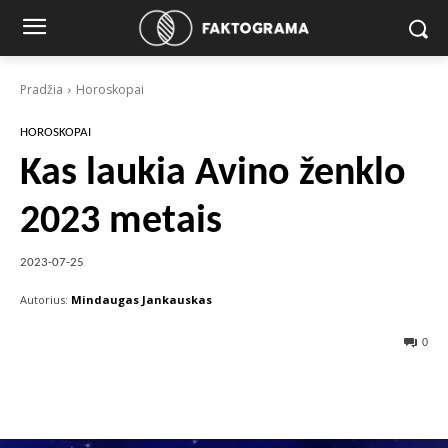
Pradžia
Horoskopai
HOROSKOPAI
Kas laukia Avino ženklo
2023 metais
2023-07-25
Autorius:
Mindaugas Jankauskas
0
Facebook
X
Pinterest
Wha