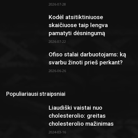
2026-07-28
Kodėl atsitiktiniuose
skaičiuose taip lengva
pamatyti dėsningumą
2026-07-22
Ofiso stalai darbuotojams: ką
svarbu žinoti prieš perkant?
2026-06-26
Populiariausi straipsniai
Liaudiški vaistai nuo
cholesterolio: greitas
cholesterolio mažinimas
2024-03-16