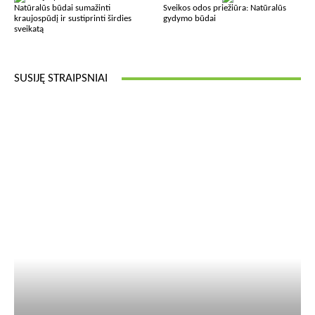
Natūralūs būdai sumažinti
Sveikos odos priežiūra: Natūralūs
kraujospūdį ir sustiprinti širdies
gydymo būdai
sveikatą
SUSIJĘ STRAIPSNIAI