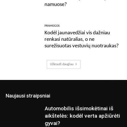
namuose?
PRAMOGOS
Kodėl jaunavedžiai vis dažniau
renkasi natūralias, o ne
surežisuotas vestuvių nuotraukas?
Užkrauti daugiau
Naujausi straipsniai
Automobilis išsimokėtinai iš
aikštelės: kodėl verta apžiūrėti
gyvai?