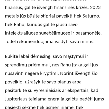
finansus, galite išvengti finansinės krizės. 2023
metais jūs būsite stipriai paveikti tiek Saturno,
tiek Rahu, kuriuos galite jausti savo
intelektualiuose sugebėjimuose ir pasąmonėje.
Todėl rekomenduojama valdyti savo mintis.
Būkite labai dėmesingi savo mąstymui ir
sprendimų priėmimui, nes Rahu įtaka gali jus
nusavinti negera kryptimi. Norint išvengti šio
poveikio, užrašykite savo planus arba
pasitarkite su vyresniaisiais ar ekspertais, kad
Jupiteriaus teigiama energija galėtų padėti jums
pasiekti sėkmę tiek asmeniniame, tiek