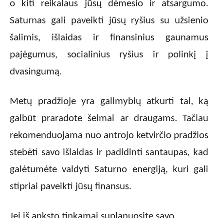
o kiti reikalaus jūsų dėmesio ir atsargumo.
Saturnas gali paveikti jūsų ryšius su užsienio
šalimis, išlaidas ir finansinius gaunamus
pajėgumus, socialinius ryšius ir polinkį į
dvasingumą.
Metų pradžioje yra galimybių atkurti tai, ką
galbūt praradote šeimai ar draugams. Tačiau
rekomenduojama nuo antrojo ketvirčio pradžios
stebėti savo išlaidas ir padidinti santaupas, kad
galėtumėte valdyti Saturno energiją, kuri gali
stipriai paveikti jūsų finansus.
Jei iš anksto tinkamai suplanuosite savo