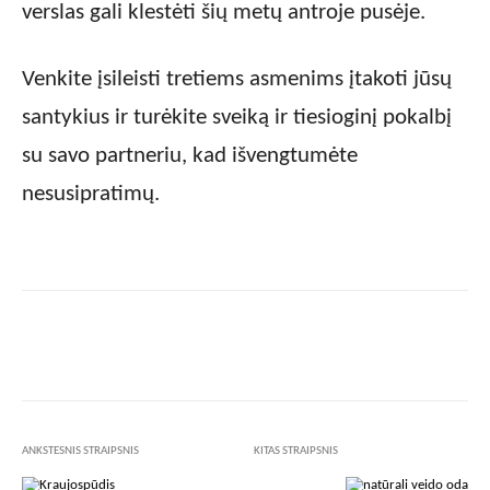
verslas gali klestėti šių metų antroje pusėje.
Venkite įsileisti tretiems asmenims įtakoti jūsų
santykius ir turėkite sveiką ir tiesioginį pokalbį
su savo partneriu, kad išvengtumėte
nesusipratimų.
Facebook
X
Pinterest
Wha
ANKSTESNIS STRAIPSNIS
KITAS STRAIPSNIS