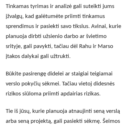
Tinkamas tyrimas ir analizė gali suteikti jums
įžvalgų, kad galėtumėte priimti tinkamus
sprendimus ir pasiekti savo tikslus. Avinai, kurie
planuoja dirbti užsienio darbo ar švietimo
srityje, gali pavykti, tačiau dėl Rahu ir Marso
įtakos dalykai gali užtrukti.
Būkite pasirengę didelei ar staigiai teigiamai
verslo pokyčių sėkmei. Tačiau vietoj didesnės
rizikos siūloma priimti apdairias rizikas.
Tie iš jūsų, kurie planuoja atnaujinti seną verslą
arba seną projektą, gali pasiekti sėkmę. Šeimos