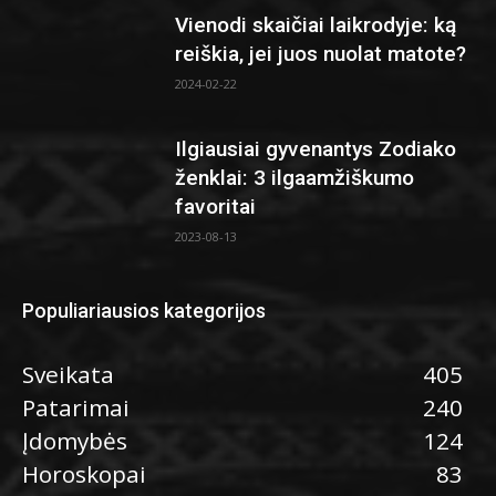
Vienodi skaičiai laikrodyje: ką
reiškia, jei juos nuolat matote?
2024-02-22
Ilgiausiai gyvenantys Zodiako
ženklai: 3 ilgaamžiškumo
favoritai
2023-08-13
Populiariausios kategorijos
Sveikata
405
Patarimai
240
Įdomybės
124
Horoskopai
83