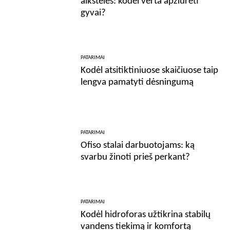
aikštelės: kodėl verta apžiūrėti
gyvai?
PATARIMAI
Kodėl atsitiktiniuose skaičiuose taip
lengva pamatyti dėsningumą
PATARIMAI
Ofiso stalai darbuotojams: ką
svarbu žinoti prieš perkant?
PATARIMAI
Kodėl hidroforas užtikrina stabilų
vandens tiekimą ir komfortą