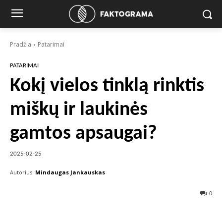
Pradžia
Patarimai
PATARIMAI
Kokį vielos tinklą rinktis
miškų ir laukinės
gamtos apsaugai?
2025-02-25
Autorius:
Mindaugas Jankauskas
0
Facebook
X
Pinterest
Wha