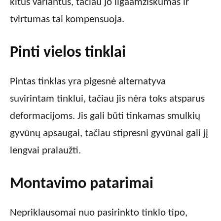
kitus variantus, tačiau jo ilgaamžiškumas ir
tvirtumas tai kompensuoja.
Pinti vielos tinklai
Pintas tinklas yra pigesnė alternatyva
suvirintam tinklui, tačiau jis nėra toks atsparus
deformacijoms. Jis gali būti tinkamas smulkių
gyvūnų apsaugai, tačiau stipresni gyvūnai gali jį
lengvai pralaužti.
Montavimo patarimai
Nepriklausomai nuo pasirinkto tinklo tipo,