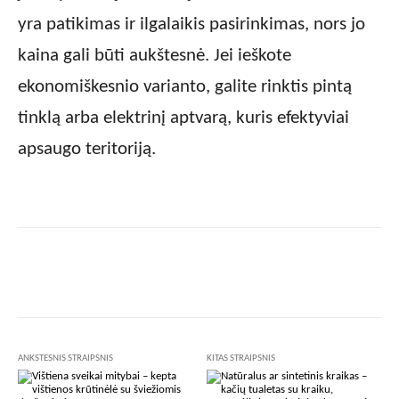
yra patikimas ir ilgalaikis pasirinkimas, nors jo
kaina gali būti aukštesnė. Jei ieškote
ekonomiškesnio varianto, galite rinktis pintą
tinklą arba elektrinį aptvarą, kuris efektyviai
apsaugo teritoriją.
Facebook
X
Pinterest
Wha
ANKSTESNIS STRAIPSNIS
KITAS STRAIPSNIS