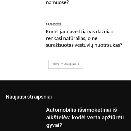
namuose?
PRAMOGOS
Kodėl jaunavedžiai vis dažniau
renkasi natūralias, o ne
surežisuotas vestuvių nuotraukas?
Užkrauti daugiau
Naujausi straipsniai
Automobilis išsimokėtinai iš
aikštelės: kodėl verta apžiūrėti
gyvai?