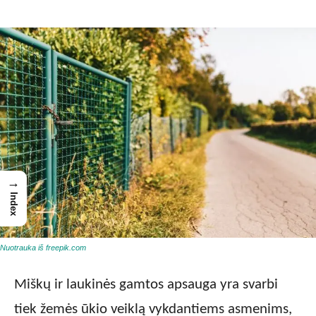
→
Index
Nuotrauka iš freepik.com
Miškų ir laukinės gamtos apsauga yra svarbi
tiek žemės ūkio veiklą vykdantiems asmenims,