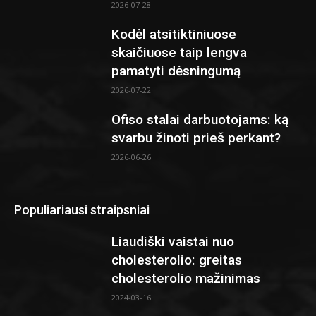
2026-07-28
Kodėl atsitiktiniuose
skaičiuose taip lengva
pamatyti dėsningumą
2026-07-22
Ofiso stalai darbuotojams: ką
svarbu žinoti prieš perkant?
2026-06-26
Populiariausi straipsniai
Liaudiški vaistai nuo
cholesterolio: greitas
cholesterolio mažinimas
2024-03-16