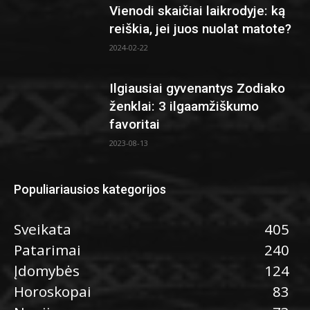
Vienodi skaičiai laikrodyje: ką
reiškia, jei juos nuolat matote?
2024-02-22
Ilgiausiai gyvenantys Zodiako
ženklai: 3 ilgaamžiškumo
favoritai
2023-08-13
Populiariausios kategorijos
Sveikata
405
Patarimai
240
Įdomybės
124
Horoskopai
83