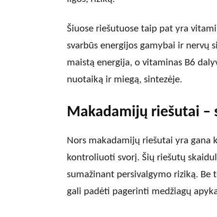
Šiuose riešutuose taip pat yra vitami
svarbūs energijos gamybai ir nervų s
maistą energija, o vitaminas B6 daly
nuotaiką ir miegą, sintezėje.
Makadamijų riešutai – s
Nors makadamijų riešutai yra gana kal
kontroliuoti svorį. Šių riešutų skaidu
sumažinant persivalgymo riziką. Be t
gali padėti pagerinti medžiagų apyka