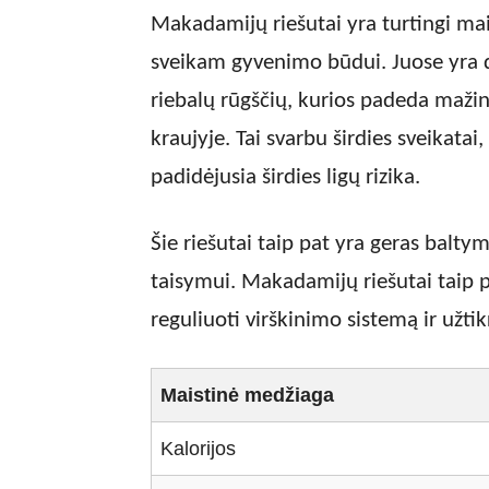
Makadamijų riešutai yra turtingi ma
sveikam gyvenimo būdui. Juose yra 
riebalų rūgščių, kurios padeda mažin
kraujyje. Tai svarbu širdies sveikatai
padidėjusia širdies ligų rizika.
Šie riešutai taip pat yra geras balty
taisymui. Makadamijų riešutai taip p
reguliuoti virškinimo sistemą ir užti
Maistinė medžiaga
Kalorijos