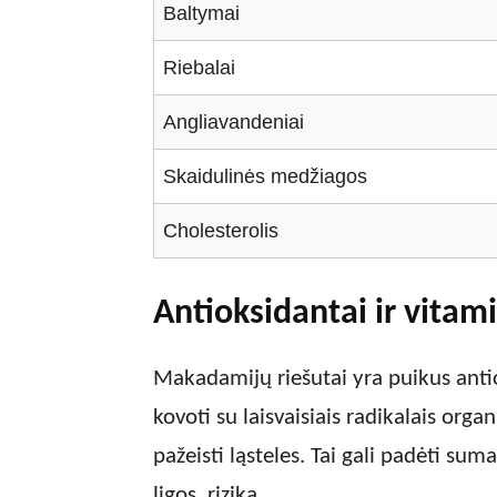
Baltymai
Riebalai
Angliavandeniai
Skaidulinės medžiagos
Cholesterolis
Antioksidantai ir vitam
Makadamijų riešutai yra puikus anti
kovoti su laisvaisiais radikalais organ
pažeisti ląsteles. Tai gali padėti sumaž
ligos, riziką.