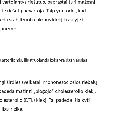
 vartojantys riešutus, paprastai turi mažesnį
ie riešutų nevartoja. Taip yra todėl, kad
da stabilizuoti cukraus kiekį kraujyje ir
ganizme.
gi širdies sveikatai. Mononesočiosios riebalų
padeda mažinti „blogojo“ cholesterolio kiekį,
esterolio (DTL) kiekį. Tai padeda išlaikyti
ligų riziką.