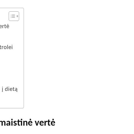
ertė
trolei
 į dietą
maistinė vertė