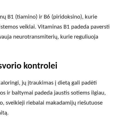
nų B1 (tiamino) ir B6 (piridoksino), kurie
istemos veiklai. Vitaminas B1 padeda paversti
vauja neurotransmiterių, kurie reguliuoja
vorio kontrolei
oringi, jų įtraukimas į dietą gali padėti
los ir baltymai padeda jaustis sotiems ilgiau,
o, sveikieji riebalai makadamijų riešutuose
itą.