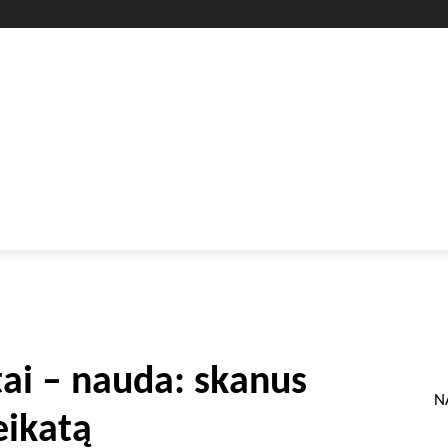
GYVENIMO BŪDAS
SVEIKATA
HOROSKOPAI
GAMTA
ai – nauda: skanus
N
eikatą