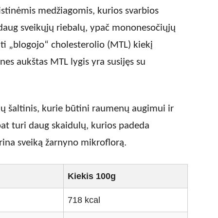
istinėmis medžiagomis, kurios svarbios
daug sveikųjų riebalų, ypač mononesočiųjų
ti „blogojo“ cholesterolio (MTL) kiekį
, nes aukštas MTL lygis yra susijęs su
mų šaltinis, kurie būtini raumenų augimui ir
at turi daug skaidulų, kurios padeda
krina sveiką žarnyno mikroflorą.
Kiekis 100g
718 kcal