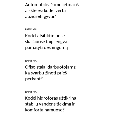
Automobilis išsimokėtinai iš
aikštelės: kodėl verta
apžiūrėti gyvai?
PATARIMAI
Kodėl atsitiktiniuose
skaičiuose taip lengva
pamatyti dėsningumą
PATARIMAI
Ofiso stalai darbuotojams:
ką svarbu žinoti prieš
perkant?
PATARIMAI
Kodėl hidroforas užtikrina
stabilų vandens tiekimą ir
komfortą namuose?