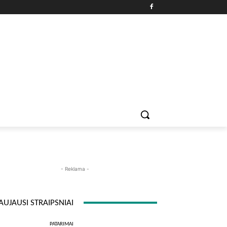
PATARIMAI
ĮDOMYBĖS
MAISTAS
ISTORIJOS
RE
- Reklama -
AUJAUSI STRAIPSNIAI
PATARIMAI