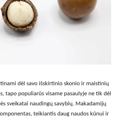
inami dėl savo išskirtinio skonio ir maistinių
ijos, tapo populiarūs visame pasaulyje ne tik dėl
ybės sveikatai naudingų savybių. Makadamijų
komponentas, teikiantis daug naudos kūnui ir