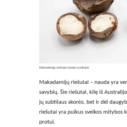
Makadamijų riešutai nauda sveikatai
Makadamijų riešutai – nauda yra vert
savybių. Šie riešutai, kilę iš Austral
jų subtilaus skonio, bet ir dėl daug
riešutai yra puikus sveikos mitybos 
protui.