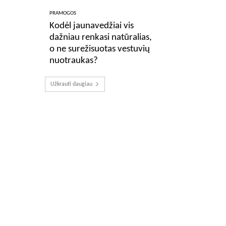
PRAMOGOS
Kodėl jaunavedžiai vis
dažniau renkasi natūralias,
o ne surežisuotas vestuvių
nuotraukas?
Užkrauti daugiau