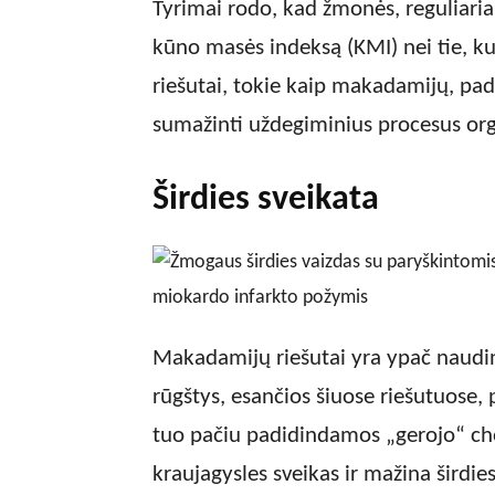
Tyrimai rodo, kad žmonės, reguliariai
kūno masės indeksą (KMI) nei tie, kur
riešutai, tokie kaip makadamijų, pade
sumažinti uždegiminius procesus or
Širdies sveikata
Makadamijų riešutai yra ypač naudin
rūgštys, esančios šiuose riešutuose, 
tuo pačiu padidindamos „gerojo“ chol
kraujagysles sveikas ir mažina širdies 