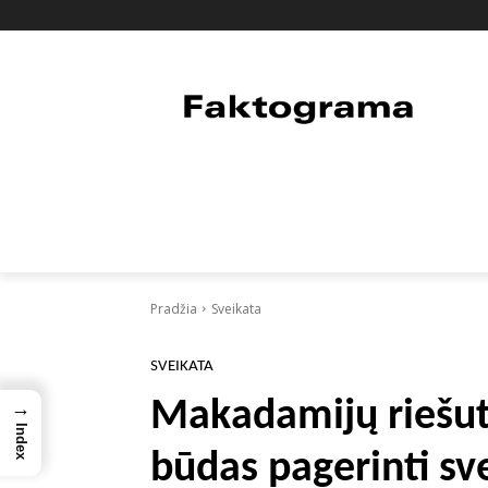
PAGRINDINIS
PASAULIS
FAKTAI
Pradžia
Sveikata
SVEIKATA
Makadamijų riešut
→
Index
būdas pagerinti sv